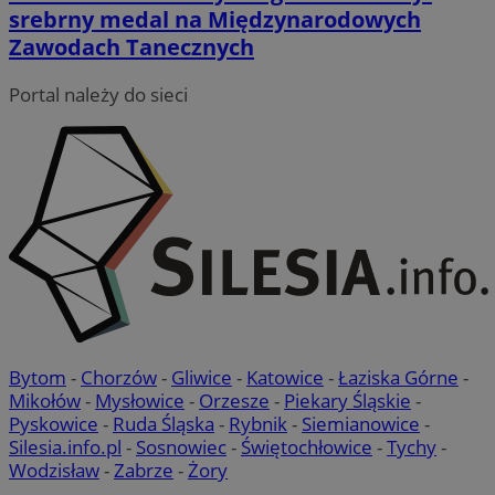
srebrny medal na Międzynarodowych
Zawodach Tanecznych
Portal należy do sieci
Bytom
-
Chorzów
-
Gliwice
-
Katowice
-
Łaziska Górne
-
Mikołów
-
Mysłowice
-
Orzesze
-
Piekary Śląskie
-
Pyskowice
-
Ruda Śląska
-
Rybnik
-
Siemianowice
-
Silesia.info.pl
-
Sosnowiec
-
Świętochłowice
-
Tychy
-
Wodzisław
-
Zabrze
-
Żory