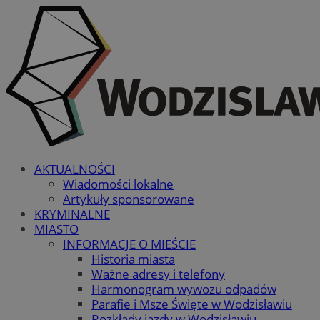
AKTUALNOŚCI
Wiadomości lokalne
Artykuły sponsorowane
KRYMINALNE
MIASTO
INFORMACJE O MIEŚCIE
Historia miasta
Ważne adresy i telefony
Harmonogram wywozu odpadów
Parafie i Msze Święte w Wodzisławiu
Rozkłady jazdy w Wodzisławiu