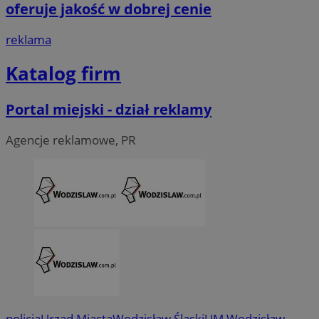
oferuje jakość w dobrej cenie
reklama
Katalog firm
Portal miejski - dział reklamy
Agencje reklamowe, PR
CookieScriptConsent
4 tygodni
CookieScript
wodzislaw.com.pl
policja
Urząd Miasta
Wodzisław Śląski
UM Wodzisław