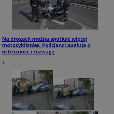
Na drogach można spotkać więcej
motocyklistów. Policjanci apelują o
ostrożność i rozwagę
1