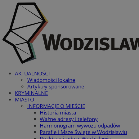
AKTUALNOŚCI
Wiadomości lokalne
Artykuły sponsorowane
KRYMINALNE
MIASTO
INFORMACJE O MIEŚCIE
Historia miasta
Ważne adresy i telefony
Harmonogram wywozu odpadów
Parafie i Msze Święte w Wodzisławiu
Rozkłady jazdy w Wodzisławiu