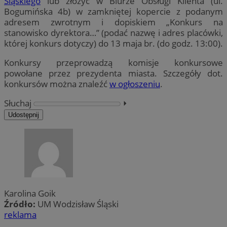
Śląskiego
lub złożyć w Biurze Obsługi Klienta (ul.
Bogumińska 4b) w zamkniętej kopercie z podanym
adresem zwrotnym i dopiskiem „Konkurs na
stanowisko dyrektora…” (podać nazwę i adres placówki,
której konkurs dotyczy) do 13 maja br. (do godz. 13:00).
Konkursy przeprowadzą komisje konkursowe
powołane przez prezydenta miasta. Szczegóły dot.
konkursów można znaleźć
w ogłoszeniu
.
Słuchaj
⏵︎
Udostępnij
Karolina Goik
Źródło:
UM Wodzisław Śląski
reklama