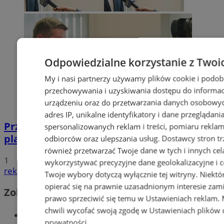
Odpowiedzialne korzystanie z Twoi
My i nasi partnerzy używamy plików cookie i podob
przechowywania i uzyskiwania dostępu do informac
urządzeniu oraz do przetwarzania danych osobowych
adres IP, unikalne identyfikatory i dane przeglądani
Przyszłość Wodzisławia Śląskiego:
spersonalizowanych reklam i treści, pomiaru reklam i
planowane inwestycje na 2025 rok
odbiorców oraz ulepszania usług.
Dostawcy stron tr
również przetwarzać Twoje dane w tych i innych cel
1
wykorzystywać precyzyjne dane geolokalizacyjne i c
reklama
Twoje wybory dotyczą wyłącznie tej witryny. Niekt
opierać się na prawnie uzasadnionym interesie zami
Zobacz również
prawo sprzeciwić się temu w
Ustawieniach reklam
.
chwili wycofać swoją zgodę w
Ustawieniach plików 
Wiadomości kryminalne w Wodzisławiu
prywatności