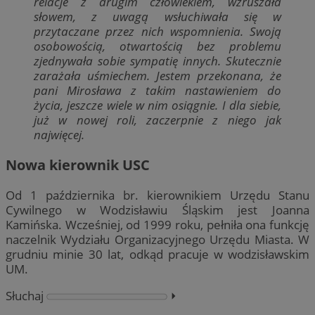
relacje z drugim człowiekiem, wzruszała
słowem, z uwagą wsłuchiwała się w
przytaczane przez nich wspomnienia. Swoją
osobowością, otwartością bez problemu
zjednywała sobie sympatię innych. Skutecznie
zarażała uśmiechem. Jestem przekonana, że
pani Mirosława z takim nastawieniem do
życia, jeszcze wiele w nim osiągnie. I dla siebie,
już w nowej roli, zaczerpnie z niego jak
najwięcej.
Nowa kierownik USC
Od 1 października br. kierownikiem Urzędu Stanu
Cywilnego w Wodzisławiu Śląskim jest Joanna
Kamińska. Wcześniej, od 1999 roku, pełniła ona funkcję
naczelnik Wydziału Organizacyjnego Urzędu Miasta. W
grudniu minie 30 lat, odkąd pracuje w wodzisławskim
UM.
Słuchaj
⏵︎