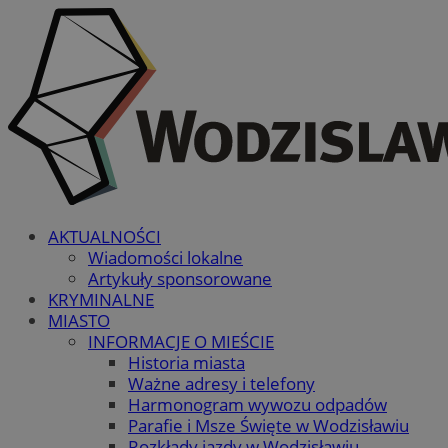
AKTUALNOŚCI
Wiadomości lokalne
Artykuły sponsorowane
KRYMINALNE
MIASTO
INFORMACJE O MIEŚCIE
Historia miasta
Ważne adresy i telefony
Harmonogram wywozu odpadów
Parafie i Msze Święte w Wodzisławiu
Rozkłady jazdy w Wodzisławiu