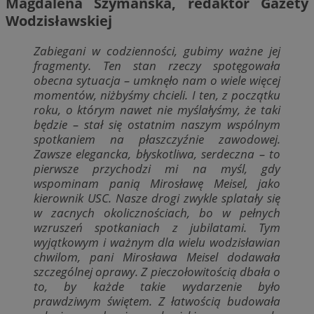
Magdalena Szymańska, redaktor Gazety
Wodzisławskiej
Zabiegani w codzienności, gubimy ważne jej
fragmenty. Ten stan rzeczy spotęgowała
obecna sytuacja – umknęło nam o wiele więcej
momentów, niżbyśmy chcieli. I ten, z początku
roku, o którym nawet nie myślałyśmy, że taki
będzie – stał się ostatnim naszym wspólnym
spotkaniem na płaszczyźnie zawodowej.
Zawsze elegancka, błyskotliwa, serdeczna – to
pierwsze przychodzi mi na myśl, gdy
wspominam panią Mirosławę Meisel, jako
kierownik USC. Nasze drogi zwykle splatały się
w zacnych okolicznościach, bo w pełnych
wzruszeń spotkaniach z jubilatami. Tym
wyjątkowym i ważnym dla wielu wodzisławian
chwilom, pani Mirosława Meisel dodawała
szczególnej oprawy. Z pieczołowitością dbała o
to, by każde takie wydarzenie było
prawdziwym świętem. Z łatwością budowała