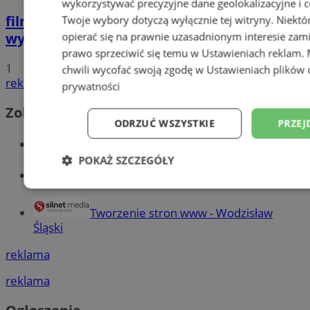
wykorzystywać precyzyjne dane geolokalizacyjne i c
film
Potrącił seniorkę i uciekł z miejsca
Twoje wybory dotyczą wyłącznie tej witryny. Niekt
wypadku. 20-latek trafił do aresztu
opierać się na prawnie uzasadnionym interesie zami
prawo sprzeciwić się temu w
Ustawieniach reklam
.
1
chwili wycofać swoją zgodę w
Ustawieniach plików 
reklama
prywatności
Zobacz również
ODRZUĆ WSZYSTKIE
PRZEJ
Wiadomości kryminalne w Wodzisławiu
POKAŻ SZCZEGÓŁY
Wiadomości lokalne
Niezbędne
Wydajność
Targetowani
Tworzenie stron www - Wodzisław
Śląski
Niesklasyfikowane
reklama
reklama