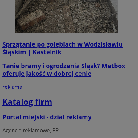
li_gc
5 miesi
LinkedIn
tygod
Corporation
.linkedin.com
__Secure-ROLLOUT_TOKEN
.youtube.com
5 miesi
tygod
Sprzątanie po gołębiach w Wodzisławiu
Śląskim | Kastelnik
Tanie bramy i ogrodzenia Śląsk? Metbox
oferuje jakość w dobrej cenie
reklama
Katalog firm
Portal miejski - dział reklamy
Agencje reklamowe, PR