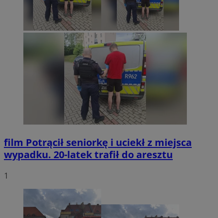
film
Potrącił seniorkę i uciekł z miejsca
wypadku. 20-latek trafił do aresztu
1