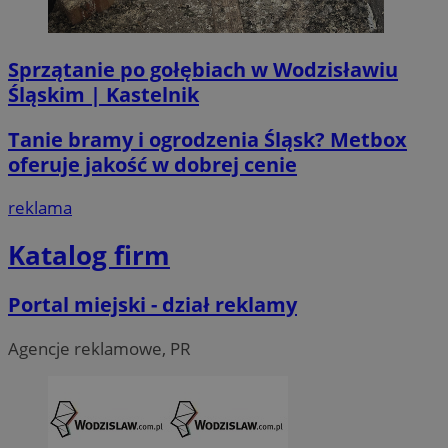
__Secure-ROLLOUT_TOKEN
.youtube.com
5 miesi
tygod
Sprzątanie po gołębiach w Wodzisławiu
Śląskim | Kastelnik
Tanie bramy i ogrodzenia Śląsk? Metbox
oferuje jakość w dobrej cenie
reklama
Katalog firm
Portal miejski - dział reklamy
Agencje reklamowe, PR
CookieScriptConsent
4 tygodni
CookieScript
wodzislaw.com.pl