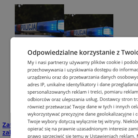
Odpowiedzialne korzystanie z Twoi
My i nasi partnerzy używamy plików cookie i podob
przechowywania i uzyskiwania dostępu do informac
urządzeniu oraz do przetwarzania danych osobowych
adres IP, unikalne identyfikatory i dane przeglądani
spersonalizowanych reklam i treści, pomiaru reklam i
odbiorców oraz ulepszania usług.
Dostawcy stron tr
również przetwarzać Twoje dane w tych i innych cel
wykorzystywać precyzyjne dane geolokalizacyjne i c
Twoje wybory dotyczą wyłącznie tej witryny. Niekt
Zatrzymany za złamanie podwójnego
opierać się na prawnie uzasadnionym interesie zami
zakazu prowadzenia pojazdów!
prawo sprzeciwić się temu w
Ustawieniach reklam
.