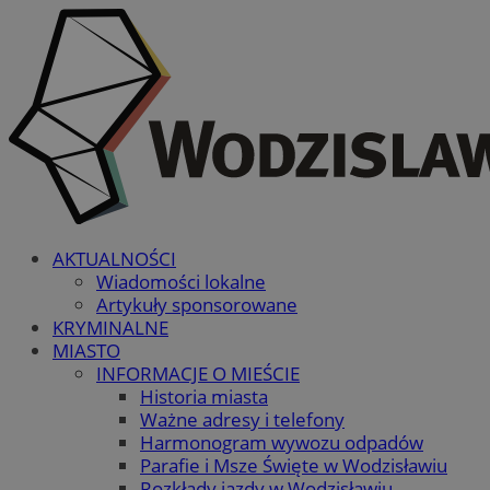
AKTUALNOŚCI
Wiadomości lokalne
Artykuły sponsorowane
KRYMINALNE
MIASTO
INFORMACJE O MIEŚCIE
Historia miasta
Ważne adresy i telefony
Harmonogram wywozu odpadów
Parafie i Msze Święte w Wodzisławiu
Rozkłady jazdy w Wodzisławiu