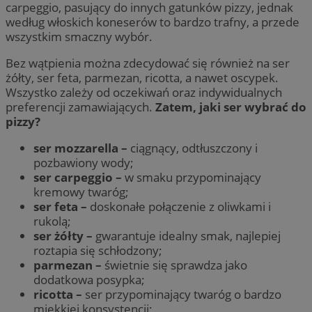
carpeggio, pasujący do innych gatunków pizzy, jednak
według włoskich koneserów to bardzo trafny, a przede
wszystkim smaczny wybór.
Bez wątpienia można zdecydować się również na ser
żółty, ser feta, parmezan, ricotta, a nawet oscypek.
Wszystko zależy od oczekiwań oraz indywidualnych
preferencji zamawiających.
Zatem, jaki ser wybrać do
pizzy?
ser mozzarella –
ciągnący, odtłuszczony i
pozbawiony wody;
ser carpeggio –
w smaku przypominający
kremowy twaróg;
ser feta –
doskonałe połączenie z oliwkami i
rukolą;
ser żółty –
gwarantuje idealny smak, najlepiej
roztapia się schłodzony;
parmezan –
świetnie się sprawdza jako
dodatkowa posypka;
ricotta –
ser przypominający twaróg o bardzo
miękkiej konsystencji;