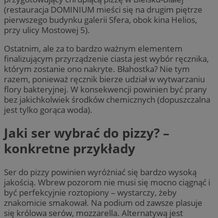
(restauracja DOMINIUM mieści się na drugim piętrze
pierwszego budynku galerii Sfera, obok kina Helios,
przy ulicy Mostowej 5).
Ostatnim, ale za to bardzo ważnym elementem
finalizującym przyrządzenie ciasta jest wybór ręcznika,
którym zostanie ono nakryte. Błahostka? Nie tym
razem, ponieważ ręcznik bierze udział w wytwarzaniu
flory bakteryjnej. W konsekwencji powinien być prany
bez jakichkolwiek środków chemicznych (dopuszczalna
jest tylko gorąca woda).
Jaki ser wybrać do pizzy? –
konkretne przykłady
Ser do pizzy powinien wyróżniać się bardzo wysoką
jakością. Wbrew pozorom nie musi się mocno ciągnąć i
być perfekcyjnie roztopiony – wystarczy, żeby
znakomicie smakował. Na podium od zawsze plasuje
się królowa serów, mozzarella. Alternatywą jest