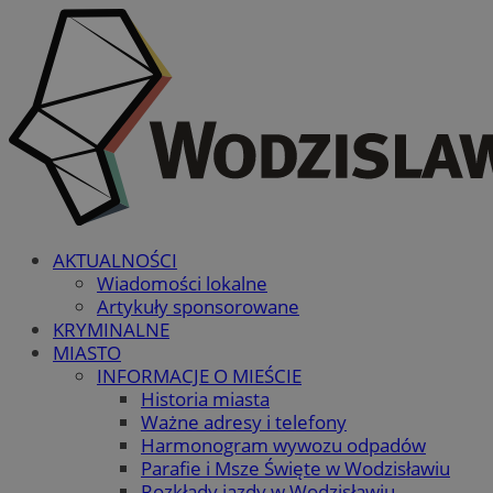
AKTUALNOŚCI
Wiadomości lokalne
Artykuły sponsorowane
KRYMINALNE
MIASTO
INFORMACJE O MIEŚCIE
Historia miasta
Ważne adresy i telefony
Harmonogram wywozu odpadów
Parafie i Msze Święte w Wodzisławiu
Rozkłady jazdy w Wodzisławiu