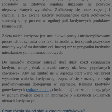
sposobów na zdobycie kapitału służącego na pokrycie
nieprzewidzianych wydatków. Zadłużamy się coraz częściej i
chętniej, a tak zwane kredyty konsumenckie czyli gotówkowe
stanowią spory procent w ogólnej puli kredytowych produktów
finansowych.
Zaletą takich kredytów jest stosunkowo prosty i nieskomplikowany
proces ich otrzymania oraz fakt, że środki w ten sposób pozyskane
możemy wydać na dowolny cel. Inaczej niż w przypadku kredytów
mieszkaniowych lub samochodowych.
Do minusów możemy zaliczyć dość duży koszt zaciągnięcia
kredytu, wciąż jednak znacznie tańszy niż koszt popularnych
chwilówek. Aby nie zgubić się w gąszczu ofert warto jest przed
wysłaniem wniosku kredytowego zapoznać się z różnego rodzaju
porównywarkami dostępnymi w internecie. Ranking kredytów
gotówkowych (
zobacz ranking
) będzie tutaj bardzo pomocny, gdyż
w jednym miejscu zbiera on informacje o wszystkich aktualnych
ofertach kredytowych.
Czym różnią się od siebie kredyty gotówkowe?