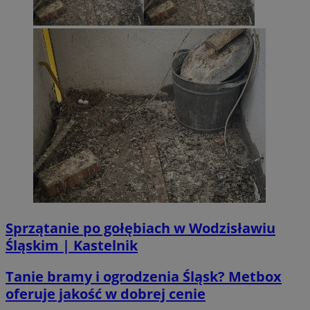
__Secure-ROLLOUT_TOKEN
.youtube.com
5 miesi
tygod
Sprzątanie po gołębiach w Wodzisławiu
Śląskim | Kastelnik
Tanie bramy i ogrodzenia Śląsk? Metbox
oferuje jakość w dobrej cenie