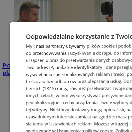
Odpowiedzialne korzystanie z Twoi
My i nasi partnerzy używamy plików cookie i podob
do przechowywania i uzyskiwania dostępu do infor
urządzeniu oraz do przetwarzania danych osobowych
Przyszłość Wodzisławia Śląskiego:
Twój adres IP, unikalne identyfikatory i dane przegl
planowane inwestycje na 2025 rok
wyświetlania spersonalizowanych reklam i treści, p
treści, analizy odbiorców oraz ulepszania usług.
Dos
1
trzecich (1845)
mogą również przetwarzać Twoje dan
innych celach, w tym wykorzystywać precyzyjne da
geolokalizacyjne i cechy urządzenia. Twoje wybory 
tej witryny. Niektórzy dostawcy mogą opierać się n
uzasadnionym interesie zamiast na zgodzie; masz p
się temu w
Ustawieniach reklam
. Możesz w każdej c
swoją zgodę w
Ustawieniach plików cookie
.
Polityk