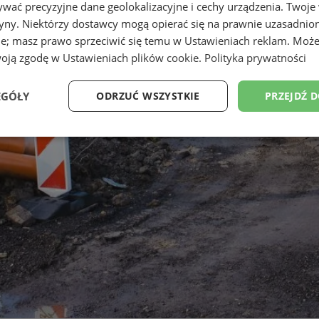
wać precyzyjne dane geolokalizacyjne i cechy urządzenia. Twoje
tryny. Niektórzy dostawcy mogą opierać się na prawnie uzasadnio
ie; masz prawo sprzeciwić się temu w
Ustawieniach reklam
. Może
woją zgodę w
Ustawieniach plików cookie
.
Polityka prywatności
EGÓŁY
ODRZUĆ WSZYSTKIE
PRZEJDŹ 
Wydajność
Targetowanie
Funkcjonalność
Ni
ezbędne
Wydajność
Targetowanie
Funkcjonalność
Niesklasyfikow
ie umożliwiają korzystanie z podstawowych funkcji strony internetowej, takich jak log
Bez niezbędnych plików cookie nie można prawidłowo korzystać ze strony internetowe
Okres
Provider
/
Domena
Opis
przechowywania