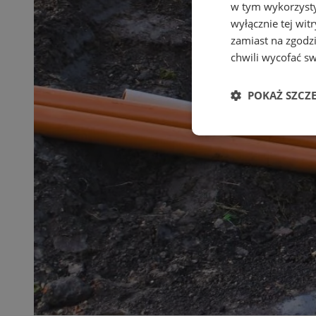
w tym wykorzysty
wyłącznie tej wi
zamiast na zgodz
chwili wycofać s
POKAŻ SZCZ
Niezbędne
Ni
Niezbędne pliki cook
zarządzanie kontem. 
Nazwa