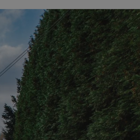
entyfikator sesji.
entyfikator sesji.
entyfikator sesji.
erów obsługuje
ekście
lu optymalizacji
 do przechowywania
niu do usług
e, czy użytkownik
enia lub reklamy.
niania ludzi i
trony internetowej,
e ważnych raportów
ryny internetowej.
y gościa na
nych celów
ądzania
ych funkcji oraz
a dostępu
alnych wersji
gle. Jest
znacza, że może być