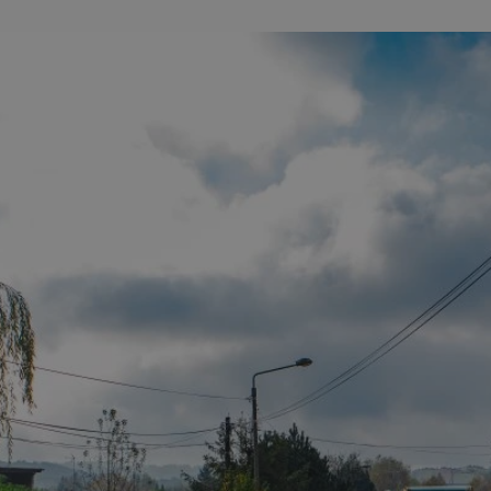
wodzislaw.com.pl
1 rok
Ten plik cookie przechowuje id
wodzislaw.com.pl
1 rok
Ten plik cookie przechowuje id
wodzislaw.com.pl
1 rok
Ten plik cookie przechowuje id
Sesja
Rejestruje, który klaster serw
NGINX Inc.
gościa. Jest to używane w kont
bh.contextweb.com
równoważenia obciążenia w ce
doświadczenia użytkownika.
.rfihub.com
Sesja
Ten plik cookie jest używany
zgody użytkownika w odniesie
śledzenia. Zazwyczaj rejestruj
zdecydował się na usługi śledz
29 minut 55
Ten plik cookie służy do rozróż
Cloudflare Inc.
sekund
botów. Jest to korzystne dla s
.temu.com
ponieważ umożliwia tworzeni
na temat korzystania z jej wit
Google Privacy Policy
5 miesięcy 4
Służy do przechowywania zgod
LinkedIn
tygodnie
używanie plików cookie do in
Corporation
.linkedin.com
T_TOKEN
.youtube.com
5 miesięcy 4
używane przez Google do zarz
tygodnie
wdrażaniem i testowaniem now
usług. Służy do kontrolowani
użytkowników do eksperyment
funkcji w różnych usługach Goo
oznaczone jako "secure", co o