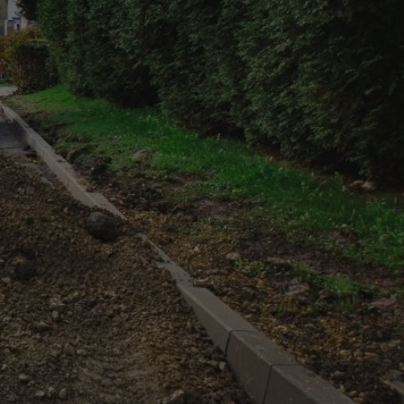
ctwem bezpiecznych
 tym samym
nych danych.
rzez usługę Cookie-
preferencji
 na pliki cookie.
ookie Cookie-
nformacje o zgodzie
ncjach dotyczących
ia z witryny.
olityki prywatności
ich przestrzeganie
temu użytkownik nie
woich preferencji,
 z regulacjami
 identyfikatora
 i przechowywania
ia interakcji