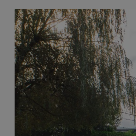
QeSessID
SessID
MvSessID
INGRESSCOOKIE
euds
__cf_bm
li_gc
__Secure-ROLLOU