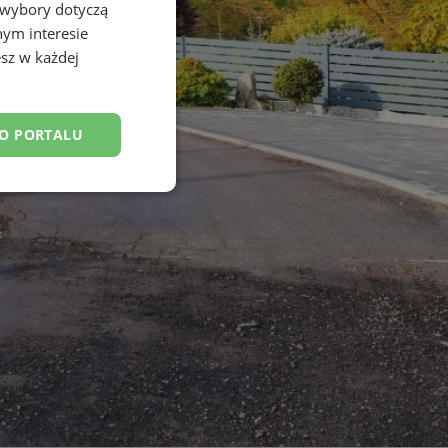
 wybory dotyczą
nym interesie
sz w każdej
DO PORTALU
esklasyfikowane
ane
owanie użytkownika i
j.