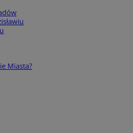
adów
isławiu
iu
ie Miasta?