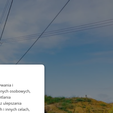
ywania i
danych osobowych,
etlania
az ulepszania
 i innych celach,