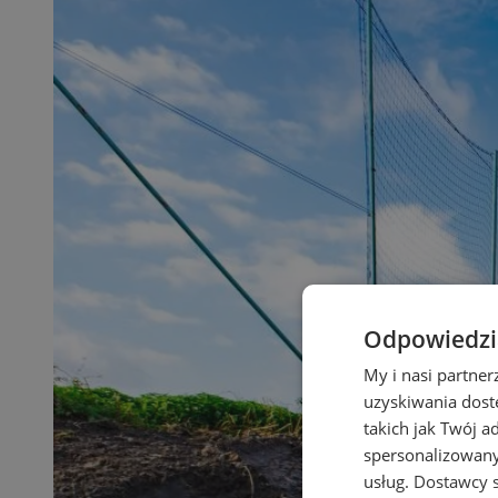
Odpowiedzia
My i nasi partne
uzyskiwania dost
takich jak Twój a
spersonalizowanyc
usług.
Dostawcy s