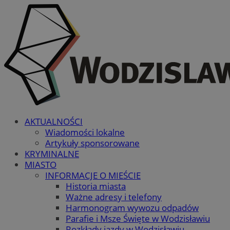
AKTUALNOŚCI
Wiadomości lokalne
Artykuły sponsorowane
KRYMINALNE
MIASTO
INFORMACJE O MIEŚCIE
Historia miasta
Ważne adresy i telefony
Harmonogram wywozu odpadów
Parafie i Msze Święte w Wodzisławiu
Rozkłady jazdy w Wodzisławiu