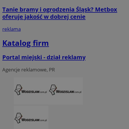
Tanie bramy i ogrodzenia Śląsk? Metbox
oferuje jakość w dobrej cenie
reklama
Katalog firm
Portal miejski - dział reklamy
Agencje reklamowe, PR
CookieScriptConsent
4 tygodni
CookieScript
wodzislaw.com.pl