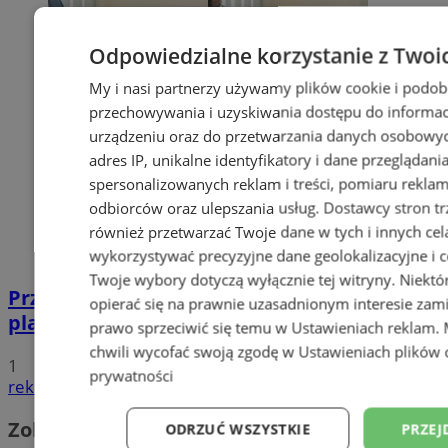
Odpowiedzialne korzystanie z Twoi
My i nasi partnerzy używamy plików cookie i podob
przechowywania i uzyskiwania dostępu do informac
urządzeniu oraz do przetwarzania danych osobowych
adres IP, unikalne identyfikatory i dane przeglądani
spersonalizowanych reklam i treści, pomiaru reklam i
odbiorców oraz ulepszania usług.
Dostawcy stron tr
również przetwarzać Twoje dane w tych i innych cel
wykorzystywać precyzyjne dane geolokalizacyjne i c
Twoje wybory dotyczą wyłącznie tej witryny. Niekt
Przyszłość Wodzisławia Śląskiego:
opierać się na prawnie uzasadnionym interesie zami
planowane inwestycje na 2025 rok
prawo sprzeciwić się temu w
Ustawieniach reklam
.
chwili wycofać swoją zgodę w
Ustawieniach plików 
1
prywatności
reklama
Zobacz również
ODRZUĆ WSZYSTKIE
PRZEJ