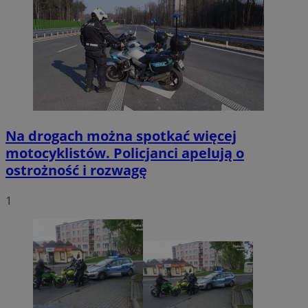
Na drogach można spotkać więcej
motocyklistów. Policjanci apelują o
ostrożność i rozwagę
1