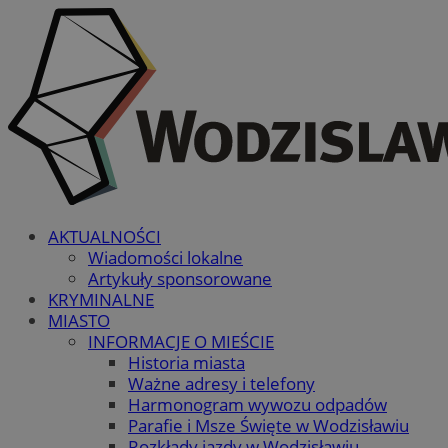
AKTUALNOŚCI
Wiadomości lokalne
Artykuły sponsorowane
KRYMINALNE
MIASTO
INFORMACJE O MIEŚCIE
Historia miasta
Ważne adresy i telefony
Harmonogram wywozu odpadów
Parafie i Msze Święte w Wodzisławiu
Rozkłady jazdy w Wodzisławiu