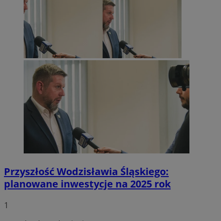
li_gc
5 miesi
LinkedIn
tygod
Corporation
.linkedin.com
__Secure-ROLLOUT_TOKEN
.youtube.com
5 miesi
tygod
Przyszłość Wodzisławia Śląskiego:
planowane inwestycje na 2025 rok
1