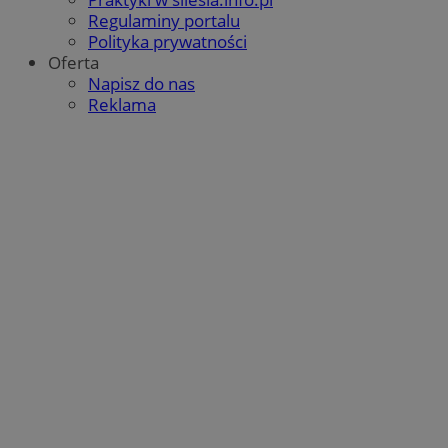
Regulaminy portalu
Polityka prywatności
Oferta
Napisz do nas
Reklama
suid
1 r
Simplifi Holdings
Inc.
.simpli.fi