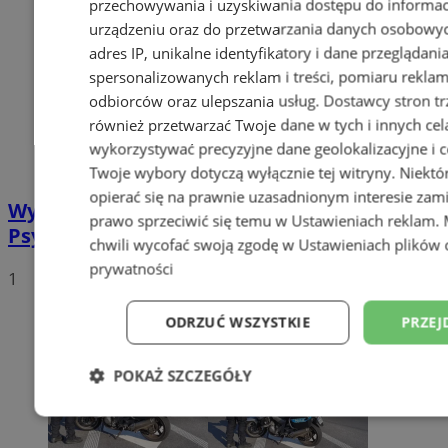
przechowywania i uzyskiwania dostępu do informac
urządzeniu oraz do przetwarzania danych osobowych
adres IP, unikalne identyfikatory i dane przeglądani
spersonalizowanych reklam i treści, pomiaru reklam i
odbiorców oraz ulepszania usług.
Dostawcy stron tr
również przetwarzać Twoje dane w tych i innych cel
wykorzystywać precyzyjne dane geolokalizacyjne i c
Twoje wybory dotyczą wyłącznie tej witryny. Niekt
opierać się na prawnie uzasadnionym interesie zami
Wyłudzenie pieniędzy od NFZ.
prawo sprzeciwić się temu w
Ustawieniach reklam
.
Psychoterapeutka dostała 1290 zarzutów!
chwili wycofać swoją zgodę w
Ustawieniach plików 
prywatności
1
ODRZUĆ WSZYSTKIE
PRZEJ
POKAŻ SZCZEGÓŁY
Niezbędne
Wydajność
Targetowani