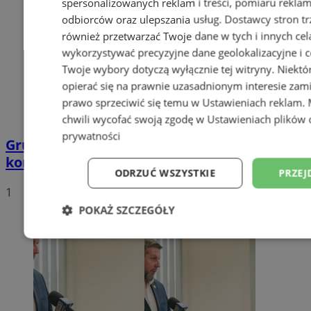
spersonalizowanych reklam i treści, pomiaru reklam i
odbiorców oraz ulepszania usług.
Dostawcy stron tr
również przetwarzać Twoje dane w tych i innych cel
wykorzystywać precyzyjne dane geolokalizacyjne i c
Twoje wybory dotyczą wyłącznie tej witryny. Niekt
opierać się na prawnie uzasadnionym interesie zami
prawo sprzeciwić się temu w
Ustawieniach reklam
.
chwili wycofać swoją zgodę w
Ustawieniach plików 
prywatności
Grupa motocyklistów zatrzymała
kompletnie pijanego mężczyznę
ODRZUĆ WSZYSTKIE
PRZEJ
1
POKAŻ SZCZEGÓŁY
Niezbędne
Wydajność
Targetowani
Niesklasyfikowane