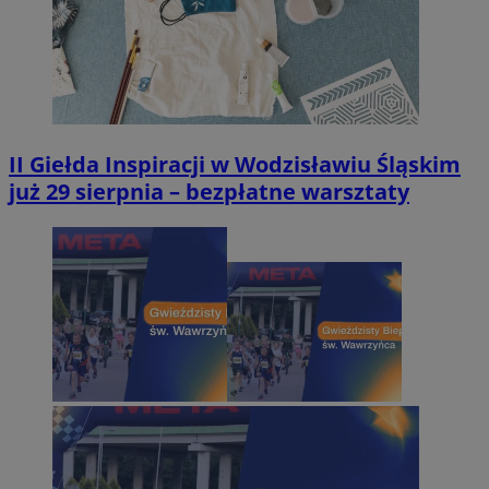
II Giełda Inspiracji w Wodzisławiu Śląskim
już 29 sierpnia – bezpłatne warsztaty