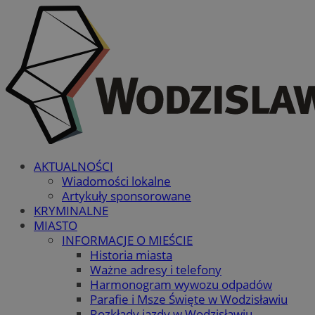
AKTUALNOŚCI
Wiadomości lokalne
Artykuły sponsorowane
KRYMINALNE
MIASTO
INFORMACJE O MIEŚCIE
Historia miasta
Ważne adresy i telefony
Harmonogram wywozu odpadów
Parafie i Msze Święte w Wodzisławiu
Rozkłady jazdy w Wodzisławiu