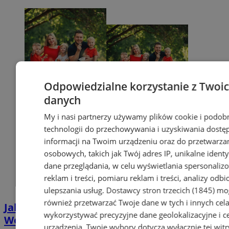
Odpowiedzialne korzystanie z Twoi
danych
My i nasi partnerzy używamy plików cookie i podob
technologii do przechowywania i uzyskiwania dostę
informacji na Twoim urządzeniu oraz do przetwarza
osobowych, takich jak Twój adres IP, unikalne identyf
dane przeglądania, w celu wyświetlania spersonali
reklam i treści, pomiaru reklam i treści, analizy odb
ulepszania usług.
Dostawcy stron trzecich (1845)
mo
również przetwarzać Twoje dane w tych i innych cel
Jak uzyskać Kartę Dużej Rodziny w
wykorzystywać precyzyjne dane geolokalizacyjne i c
Wodzisławiu? Poznaj plusy jej posiadania
urządzenia. Twoje wybory dotyczą wyłącznie tej witr