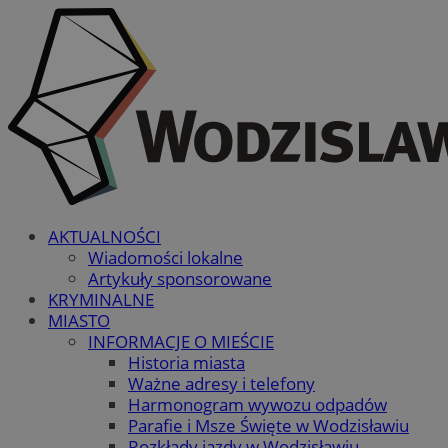
AKTUALNOŚCI
Wiadomości lokalne
Artykuły sponsorowane
KRYMINALNE
MIASTO
INFORMACJE O MIEŚCIE
Historia miasta
Ważne adresy i telefony
Harmonogram wywozu odpadów
Parafie i Msze Święte w Wodzisławiu
Rozkłady jazdy w Wodzisławiu