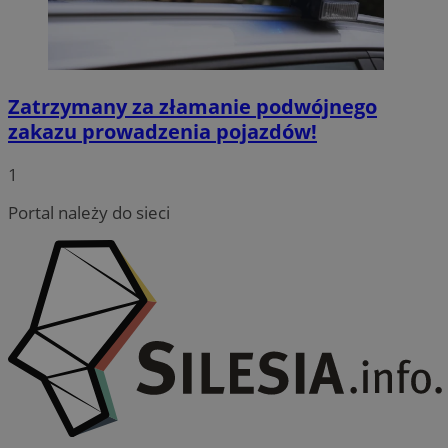
Zatrzymany za złamanie podwójnego
zakazu prowadzenia pojazdów!
CookieScriptConsent
4 tygodnie
CookieScript
wodzislaw.com.pl
1
Portal należy do sieci
VISITOR_PRIVACY_METADATA
5 miesię
YouTube
tygodn
.youtube.com