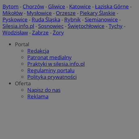
Bytom
-
Chorzów
-
Gliwice
-
Katowice
-
Łaziska Górne
-
Mikołów
-
Mysłowice
-
Orzesze
-
Piekary Śląskie
-
Pyskowice
-
Ruda Śląska
-
Rybnik
-
Siemianowice
-
Silesia.info.pl
-
Sosnowiec
-
Świętochłowice
-
Tychy
-
Wodzisław
-
Zabrze
-
Żory
Portal
Redakcja
Patronat medialny
Praktyki w silesia.info.pl
Regulaminy portalu
Polityka prywatności
Oferta
Napisz do nas
suid
1 ro
Simplifi Holdings
Inc.
Reklama
.simpli.fi
Provider
/
Nazwa
Provider
/
Okres
Domena
p
Nazwa
Opis
Domena
przechowywania
Okres
Nazwa
Provider
/
Domena