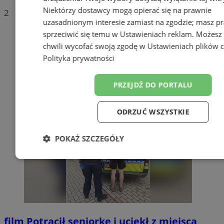
Niektórzy dostawcy mogą opierać się na prawnie
2
uzasadnionym interesie zamiast na zgodzie; masz p
sprzeciwić się temu w
Ustawieniach reklam
. Możesz
chwili wycofać swoją zgodę w
Ustawieniach plików 
Polityka prywatności
PRZEJDŹ DO PORTALU
ODRZUĆ WSZYSTKIE
POKAŻ SZCZEGÓŁY
Niezbędne
Wydajność
Target
Funkcjonalność
Niesklasyfiko
film
Potrącił seniorkę i uciekł z miejsca