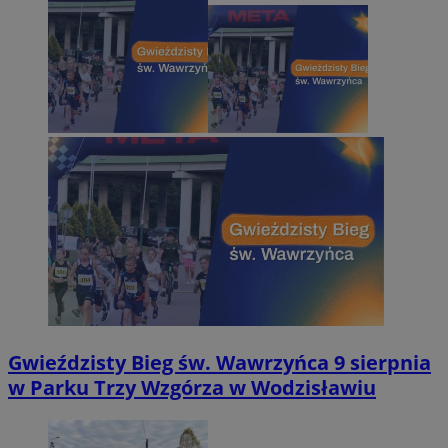
Gwieździsty Bieg św. Wawrzyńca 9 sierpnia
w Parku Trzy Wzgórza w Wodzisławiu