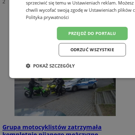
2
sprzeciwić się temu w
Ustawieniach reklam
. Możesz
chwili wycofać swoją zgodę w
Ustawieniach plików 
Polityka prywatności
PRZEJDŹ DO PORTALU
ODRZUĆ WSZYSTKIE
POKAŻ SZCZEGÓŁY
Niezbędne
Wydajność
Target
Funkcjonalność
Niesklasyfiko
Grupa motocyklistów zatrzymała
kompletnie pijanego mężczyznę