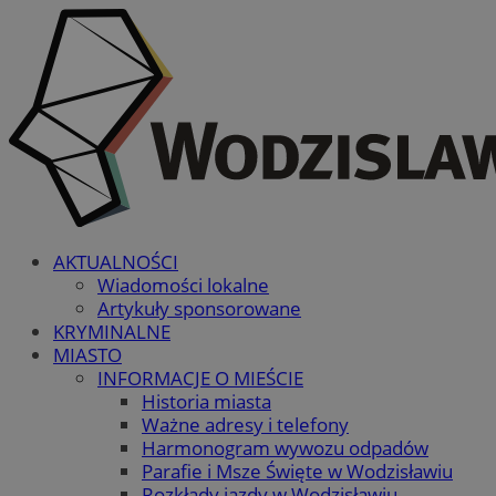
AKTUALNOŚCI
Wiadomości lokalne
Artykuły sponsorowane
KRYMINALNE
MIASTO
INFORMACJE O MIEŚCIE
Historia miasta
Ważne adresy i telefony
Harmonogram wywozu odpadów
Parafie i Msze Święte w Wodzisławiu
Rozkłady jazdy w Wodzisławiu