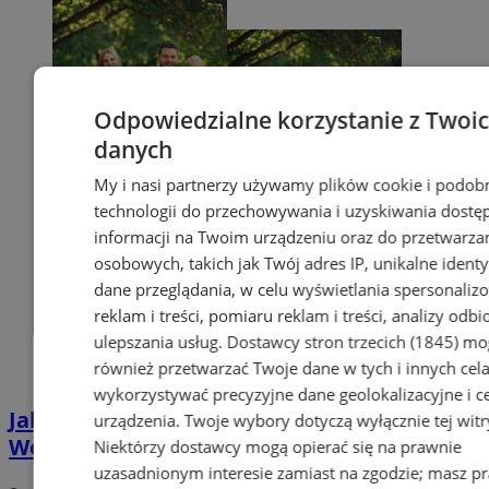
Odpowiedzialne korzystanie z Twoi
danych
My i nasi partnerzy używamy plików cookie i podob
technologii do przechowywania i uzyskiwania dostę
informacji na Twoim urządzeniu oraz do przetwarza
osobowych, takich jak Twój adres IP, unikalne identyf
dane przeglądania, w celu wyświetlania spersonali
reklam i treści, pomiaru reklam i treści, analizy odb
ulepszania usług.
Dostawcy stron trzecich (1845)
mo
również przetwarzać Twoje dane w tych i innych cel
wykorzystywać precyzyjne dane geolokalizacyjne i c
Jak uzyskać Kartę Dużej Rodziny w
urządzenia. Twoje wybory dotyczą wyłącznie tej witr
Wodzisławiu? Poznaj plusy jej posiadania
Niektórzy dostawcy mogą opierać się na prawnie
uzasadnionym interesie zamiast na zgodzie; masz p