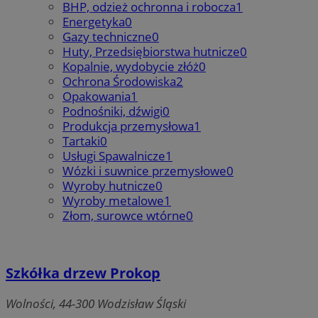
BHP, odzież ochronna i robocza
1
Energetyka
0
Gazy techniczne
0
Huty, Przedsiębiorstwa hutnicze
0
Kopalnie, wydobycie złóż
0
Ochrona Środowiska
2
Opakowania
1
Podnośniki, dźwigi
0
Produkcja przemysłowa
1
Tartaki
0
Usługi Spawalnicze
1
Wózki i suwnice przemysłowe
0
Wyroby hutnicze
0
Wyroby metalowe
1
Złom, surowce wtórne
0
Szkółka drzew Prokop
Wolności, 44-300 Wodzisław Śląski