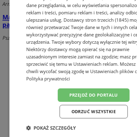
Armii Ludowej, 44-304 Wodzisław Śląski
dane przeglądania, w celu wyświetlania spersonali
reklam i treści, pomiaru reklam i treści, analizy odb
Magda. Hurtowania artykułów
ulepszania usług.
Dostawcy stron trzecich (1845)
mo
papierniczych i opakowań
również przetwarzać Twoje dane w tych i innych cel
wykorzystywać precyzyjne dane geolokalizacyjne i c
Pszowska, 44-300 Wodzisław Śląski
urządzenia. Twoje wybory dotyczą wyłącznie tej witr
Niektórzy dostawcy mogą opierać się na prawnie
Dodaj firmę
uzasadnionym interesie zamiast na zgodzie; masz p
Pozostałe firmy w kategorii
sprzeciwić się temu w
Ustawieniach reklam
. Możesz
chwili wycofać swoją zgodę w
Ustawieniach plików 
BHP, odzież ochronna i robocza
Polityka prywatności
Ochrona Środowiska
PRZEJDŹ DO PORTALU
Opakowania
ODRZUĆ WSZYSTKIE
Produkcja przemysłowa
POKAŻ SZCZEGÓŁY
Usługi Spawalnicze