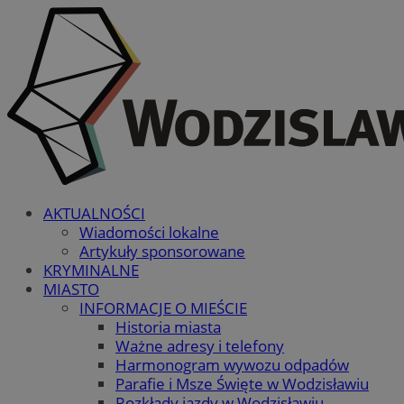
AKTUALNOŚCI
Wiadomości lokalne
Artykuły sponsorowane
KRYMINALNE
MIASTO
INFORMACJE O MIEŚCIE
Historia miasta
Ważne adresy i telefony
Harmonogram wywozu odpadów
Parafie i Msze Święte w Wodzisławiu
Rozkłady jazdy w Wodzisławiu