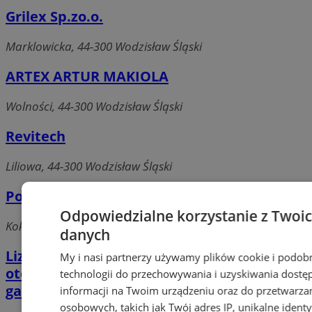
Grilex Sp.zo.o.
Marklowicka, 44-300 Wodzisław Śląski
ARTEX ARTUR MAKIOLA
Wolności, 44-300 Wodzisław Śląski
Revitech
Liliowa, 44-300 Wodzisław Śląski
Pol-Eko Aparatura Sp.j.
Odpowiedzialne korzystanie z Twoi
Kokoszycka, 44-300 Wodzisław Śląski
danych
Lizurek-Szkatuła Dorota, lek. med.
My i nasi partnerzy używamy plików cookie i podob
otolaryngolog, gabinet medycyny pracy,
technologii do przechowywania i uzyskiwania dostę
gabinet bhp
informacji na Twoim urządzeniu oraz do przetwarza
osobowych, takich jak Twój adres IP, unikalne identyf