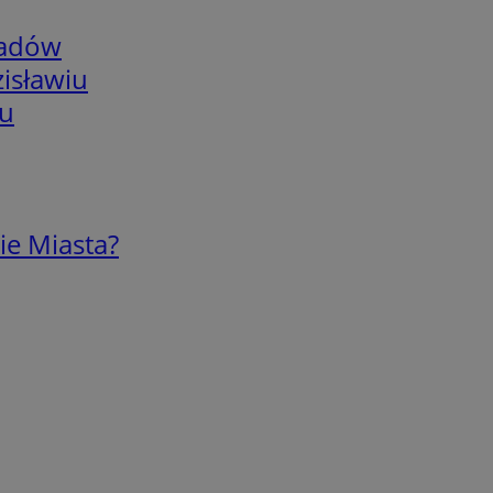
adów
isławiu
iu
ie Miasta?