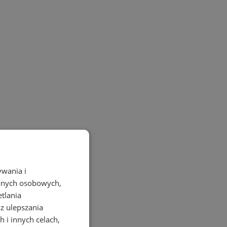
ywania i
danych osobowych,
etlania
az ulepszania
 i innych celach,