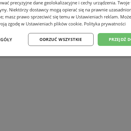
wać precyzyjne dane geolokalizacyjne i cechy urządzenia. Twoje
tryny. Niektórzy dostawcy mogą opierać się na prawnie uzasadnio
ie; masz prawo sprzeciwić się temu w
Ustawieniach reklam
. Może
woją zgodę w
Ustawieniach plików cookie
.
Polityka prywatności
EGÓŁY
ODRZUĆ WSZYSTKIE
PRZEJDŹ 
Wydajność
Targetowanie
Funkcjonalność
Ni
ezbędne
Wydajność
Targetowanie
Funkcjonalność
Niesklasyfikow
ie umożliwiają korzystanie z podstawowych funkcji strony internetowej, takich jak log
Bez niezbędnych plików cookie nie można prawidłowo korzystać ze strony internetowe
Okres
Provider
/
Domena
Opis
przechowywania