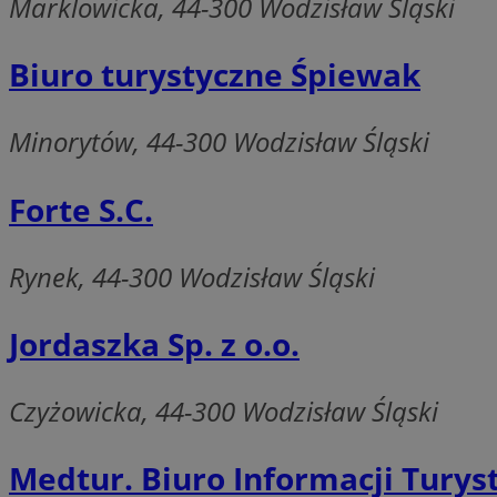
Marklowicka, 44-300 Wodzisław Śląski
QeSessID
SessID
Biuro turystyczne Śpiewak
MvSessID
INGRESSCOOKIE
Minorytów, 44-300 Wodzisław Śląski
euds
Forte S.C.
Rynek, 44-300 Wodzisław Śląski
__cf_bm
Jordaszka Sp. z o.o.
li_gc
Czyżowicka, 44-300 Wodzisław Śląski
__Secure-ROLLOU
Medtur. Biuro Informacji Turys