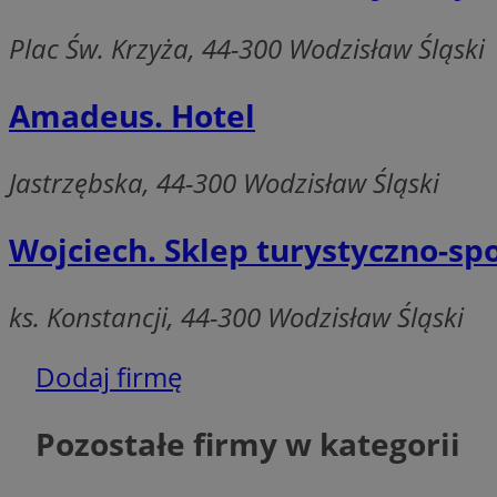
Plac Św. Krzyża, 44-300 Wodzisław Śląski
CookieScriptConse
Amadeus. Hotel
VISITOR_PRIVACY_
Jastrzębska, 44-300 Wodzisław Śląski
Wojciech. Sklep turystyczno-sp
ks. Konstancji, 44-300 Wodzisław Śląski
suid
Dodaj firmę
Pozostałe firmy w kategorii
Nazwa
Pro
Nazwa
Nazwa
Do
Nazwa
ustat_bzgfew1atv22
sa-user-id
google_push
.bi