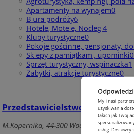
Agroturystyka, kempingi, pola 
Apartamenty na wynajem
0
Biura podróży
6
Hotele, Motele, Noclegi
4
Kluby turystyczne
0
Pokoje gościnne, pensjonaty, 
Sklepy z pamiątkami, upominki
0
Sprzęt turystyczny, wspinaczka
1
Zabytki, atrakcje turystyczne
0
Odpowiedzia
My i nasi partne
Przedstawicielstwo Usług Tur
uzyskiwania dost
takich jak Twój a
spersonalizowanyc
M.Kopernika, 44-300 Wodzisław Śląski
usług.
Dostawcy s