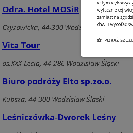
w tym wykorzysty
Odra. Hotel MOSiR
wyłącznie tej wi
zamiast na zgodz
chwili wycofać s
Czyżowicka, 44-300 Wodzisław Śląski
POKAŻ SZCZ
Vita Tour
Niezbędne
os.XXX-Lecia, 44-286 Wodzisław Śląski
Biuro podróży Elto sp.zo.o.
Kubsza, 44-300 Wodzisław Śląski
Ni
Niezbędne pliki cook
Leśniczówka-Dworek Leśny
zarządzanie kontem. 
Nazwa