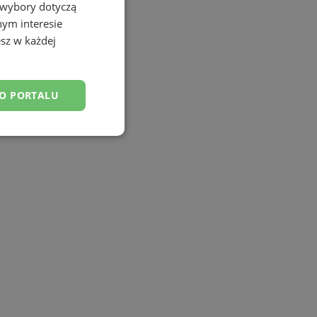
 wybory dotyczą
nym interesie
sz w każdej
DO PORTALU
esklasyfikowane
ane
owanie użytkownika i
j.