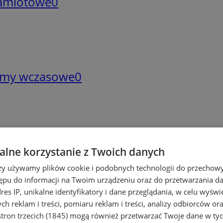
namiotowe
0
domy wczasowe
0
lne korzystanie z Twoich danych
rzy używamy plików cookie i podobnych technologii do przechow
ystycznych WW
ępu do informacji na Twoim urządzeniu oraz do przetwarzania 
dres IP, unikalne identyfikatory i dane przeglądania, w celu wyświ
h reklam i treści, pomiaru reklam i treści, analizy odbiorców or
tron trzecich (1845)
mogą również przetwarzać Twoje dane w tych