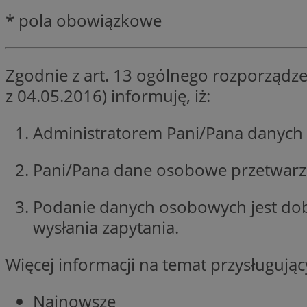
QeSessID
* pola obowiązkowe
SessID
MvSessID
Zgodnie z art. 13 ogólnego rozporządze
INGRESSCOOKIE
z 04.05.2016) informuję, iż:
euds
Administratorem Pani/Pana danych 
Pani/Pana dane osobowe przetwarzan
__cf_bm
Podanie danych osobowych jest do
li_gc
wysłania zapytania.
__Secure-ROLLOU
Więcej informacji na temat przysługuj
Najnowsze