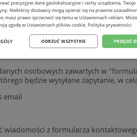
wać precyzyjne dane geolokalizacyjne i cechy urządzenia. Twoje
tryny. Niektórzy dostawcy mogą opierać się na prawnie uzasadnio
ie; masz prawo sprzeciwić się temu w
Ustawieniach reklam
. Może
woją zgodę w
Ustawieniach plików cookie
.
Polityka prywatności
EGÓŁY
ODRZUĆ WSZYSTKIE
PRZEJDŹ 
Wydajność
Targetowanie
Funkcjonalność
Ni
 danych osobowych zawartych w "formula
o którego będzie wysyłane zapytanie, w c
s email
ezbędne
Wydajność
Targetowanie
Funkcjonalność
Niesklasyfikow
ie umożliwiają korzystanie z podstawowych funkcji strony internetowej, takich jak log
Bez niezbędnych plików cookie nie można prawidłowo korzystać ze strony internetowe
ść wiadomości z formularza kontaktoweg
Okres
Provider
/
Domena
Opis
przechowywania