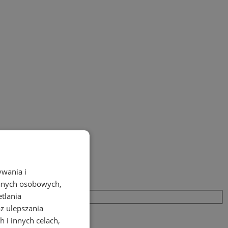
ywania i
danych osobowych,
etlania
az ulepszania
 i innych celach,