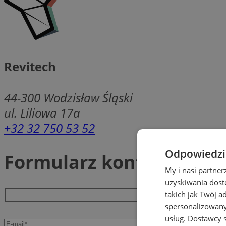
Revitech
44-300
Wodzisław Śląski
ul. Liliowa 17a
+32 32 750 53 52
Odpowiedzia
Formularz kontaktowy
My i nasi partne
uzyskiwania dost
takich jak Twój a
spersonalizowanyc
usług.
Dostawcy s