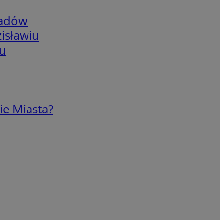
adów
isławiu
iu
ie Miasta?