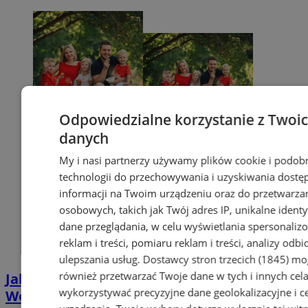
Odpowiedzialne korzystanie z Twoi
danych
My i nasi partnerzy używamy plików cookie i podob
technologii do przechowywania i uzyskiwania dostę
informacji na Twoim urządzeniu oraz do przetwarza
osobowych, takich jak Twój adres IP, unikalne identyf
dane przeglądania, w celu wyświetlania spersonali
reklam i treści, pomiaru reklam i treści, analizy odb
ulepszania usług.
Dostawcy stron trzecich (1845)
mo
również przetwarzać Twoje dane w tych i innych cel
Jak uzyskać Kartę Dużej Rodziny w
wykorzystywać precyzyjne dane geolokalizacyjne i c
Wodzisławiu? Poznaj plusy jej posiadania