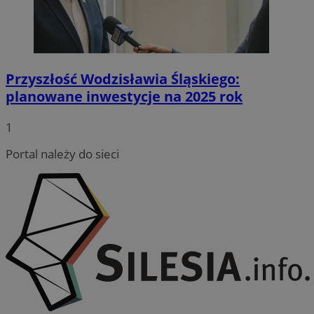
Przyszłość Wodzisławia Śląskiego:
planowane inwestycje na 2025 rok
CookieScriptConsent
4 tygodnie
CookieScript
wodzislaw.com.pl
1
Portal należy do sieci
VISITOR_PRIVACY_METADATA
5 miesię
YouTube
tygodn
.youtube.com