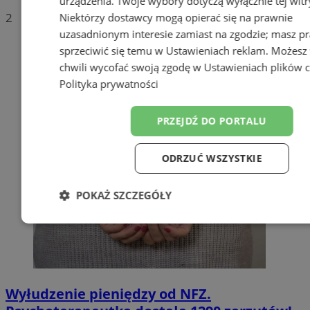
urządzenia. Twoje wybory dotyczą wyłącznie tej witr
2
Niektórzy dostawcy mogą opierać się na prawnie
uzasadnionym interesie zamiast na zgodzie; masz p
sprzeciwić się temu w
Ustawieniach reklam
. Możesz
chwili wycofać swoją zgodę w
Ustawieniach plików 
Polityka prywatności
PRZEJDŹ DO PORTALU
ODRZUĆ WSZYSTKIE
POKAŻ SZCZEGÓŁY
Niezbędne
Wydajność
Target
Funkcjonalność
Niesklasyfiko
Wyłudzenie pieniędzy od NFZ.