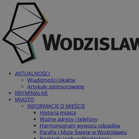
AKTUALNOŚCI
Wiadomości lokalne
Artykuły sponsorowane
KRYMINALNE
MIASTO
INFORMACJE O MIEŚCIE
Historia miasta
Ważne adresy i telefony
Harmonogram wywozu odpadów
Parafie i Msze Święte w Wodzisławiu
Rozkłady jazdy w Wodzisławiu