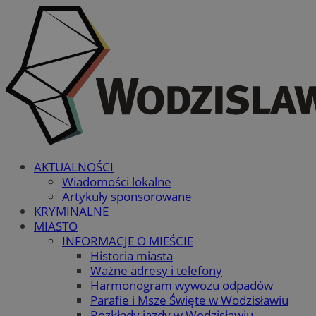
AKTUALNOŚCI
Wiadomości lokalne
Artykuły sponsorowane
KRYMINALNE
MIASTO
INFORMACJE O MIEŚCIE
Historia miasta
Ważne adresy i telefony
Harmonogram wywozu odpadów
Parafie i Msze Święte w Wodzisławiu
Rozkłady jazdy w Wodzisławiu