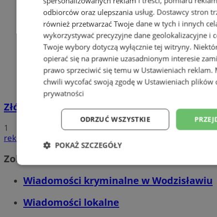
spersonalizowanych reklam i treści, pomiaru reklam i
odbiorców oraz ulepszania usług.
Dostawcy stron tr
również przetwarzać Twoje dane w tych i innych cel
wykorzystywać precyzyjne dane geolokalizacyjne i c
Twoje wybory dotyczą wyłącznie tej witryny. Niekt
opierać się na prawnie uzasadnionym interesie zami
prawo sprzeciwić się temu w
Ustawieniach reklam
.
chwili wycofać swoją zgodę w
Ustawieniach plików 
prywatności
Złóż wniosek o dodatek węglowy
ODRZUĆ WSZYSTKIE
PRZEJ
1
reklama
POKAŻ SZCZEGÓŁY
Zobacz również
Niezbędne
Wydajność
Targetowani
Wiadomości kryminalne w Wodzisławiu
Wiadomości lokalne
Niesklasyfikowane