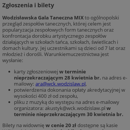
Zgłoszenia i bilety
Wodzisławska Gala Taneczna MIX
to ogólnopolski
przegląd zespołów tanecznych, której celem jest
popularyzacja zespołowych form tanecznych oraz
konfrontacja dorobku artystycznego zespołów
działających w szkołach tańca, szkołach, świetlicach i
domach kultury. Jej uczestnikami są dzieci od 7 lat oraz
młodzież i dorośli. Warunkiemuczestnictwa jest
wysłanie:
karty zgłoszeniowej
w terminie
nieprzekraczającym
28 kwietnia br.
na adres e-
mailowy:
ara@wck.wodzislaw.pl
,
potwierdzenia dokonania opłaty akredytacyjnej w
wysokości 400 zł od zespołu,
pliku z muzyką do występu na adres e-mailowy
organizatora:
akustyk@wck.wodzislaw.pl
w
terminie nieprzekraczającym 30 kwietnia br.
Bilety na widownię
w cenie 20 zł
dostępne są kasie