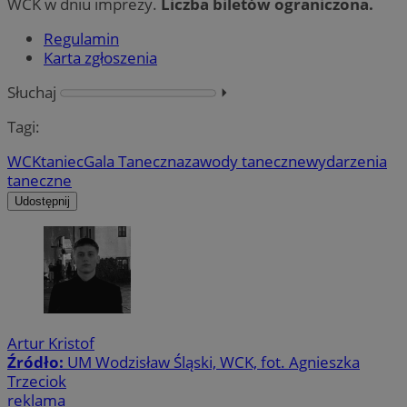
WCK w dniu imprezy.
Liczba biletów ograniczona.
Regulamin
Karta zgłoszenia
Słuchaj
⏵︎
Tagi:
WCK
taniec
Gala Taneczna
zawody taneczne
wydarzenia
taneczne
Udostępnij
Artur Kristof
Źródło:
UM Wodzisław Śląski, WCK, fot. Agnieszka
Trzeciok
reklama