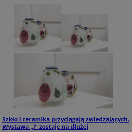
Szkło i ceramika przyciągają zwiedzających.
Wystawa „i” zostaje na dłużej