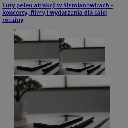
Luty pełen atrakcji w Siemianowicach –
koncerty, filmy i wydarzenia dla całej
rodziny