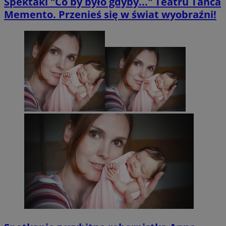
Spektakl "Co by było gdyby..." Teatru Tańca
Memento. Przenieś się w świat wyobraźni!