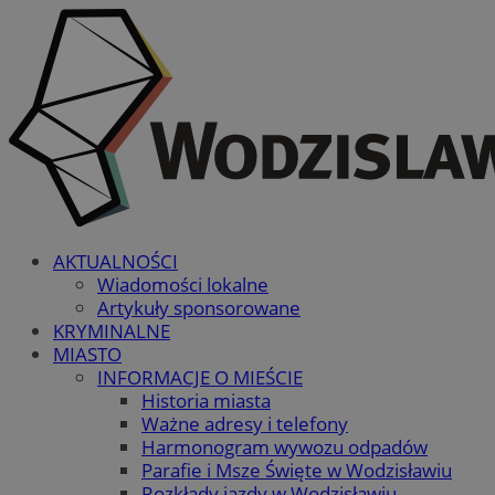
AKTUALNOŚCI
Wiadomości lokalne
Artykuły sponsorowane
KRYMINALNE
MIASTO
INFORMACJE O MIEŚCIE
Historia miasta
Ważne adresy i telefony
Harmonogram wywozu odpadów
Parafie i Msze Święte w Wodzisławiu
Rozkłady jazdy w Wodzisławiu