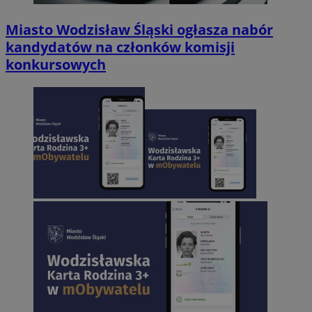
Miasto Wodzisław Śląski ogłasza nabór
kandydatów na członków komisji
konkursowych