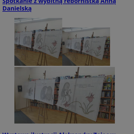
Spotkanie z wybitną rebornistką Anną
Danielską