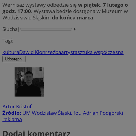
Wernisaż wystawy odbędzie się
w piątek, 7 lutego o
godz. 17:00
. Wystawa będzie dostępna w Muzeum w
Wodzisławiu Śląskim
do końca marca
.
Słuchaj
⏵︎
Tagi:
kultura
Dawid Klon
rzeźba
artysta
sztuka współczesna
Udostępnij
Artur Kristof
Źródło:
UM Wodzisław Śląski, fot. Adrian Podgórski
reklama
Dodaj komentarz