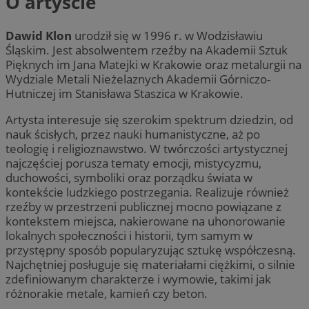
O artyście
Dawid Klon
urodził się w 1996 r. w Wodzisławiu
Śląskim. Jest absolwentem rzeźby na Akademii Sztuk
Pięknych im Jana Matejki w Krakowie oraz metalurgii na
Wydziale Metali Nieżelaznych Akademii Górniczo-
Hutniczej im Stanisława Staszica w Krakowie.
Artysta interesuje się szerokim spektrum dziedzin, od
nauk ścisłych, przez nauki humanistyczne, aż po
teologię i religioznawstwo. W twórczości artystycznej
najczęściej porusza tematy emocji, mistycyzmu,
duchowości, symboliki oraz porządku świata w
kontekście ludzkiego postrzegania. Realizuje również
rzeźby w przestrzeni publicznej mocno powiązane z
kontekstem miejsca, nakierowane na uhonorowanie
lokalnych społeczności i historii, tym samym w
przystępny sposób popularyzując sztukę współczesną.
Najchętniej posługuje się materiałami ciężkimi, o silnie
zdefiniowanym charakterze i wymowie, takimi jak
różnorakie metale, kamień czy beton.