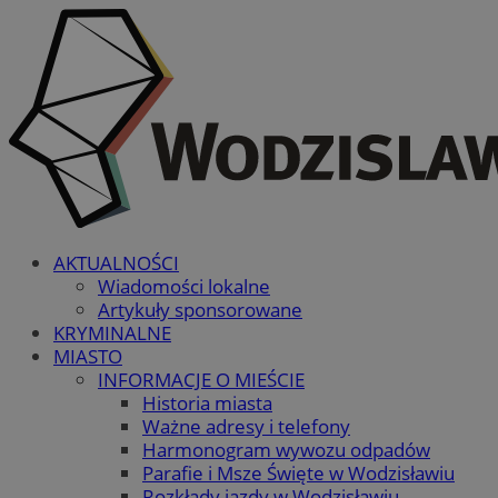
AKTUALNOŚCI
Wiadomości lokalne
Artykuły sponsorowane
KRYMINALNE
MIASTO
INFORMACJE O MIEŚCIE
Historia miasta
Ważne adresy i telefony
Harmonogram wywozu odpadów
Parafie i Msze Święte w Wodzisławiu
Rozkłady jazdy w Wodzisławiu