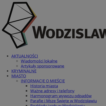
AKTUALNOŚCI
Wiadomości lokalne
Artykuły sponsorowane
KRYMINALNE
MIASTO
INFORMACJE O MIEŚCIE
Historia miasta
Ważne adresy i telefony
Harmonogram wywozu odpadów
Parafie i Msze Święte w Wodzisławiu
Rozkłady jazdy w Wodzisławiu