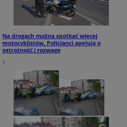
Na drogach można spotkać więcej
motocyklistów. Policjanci apelują o
ostrożność i rozwagę
1