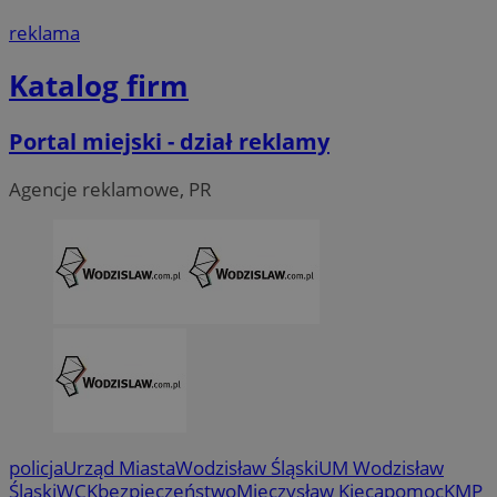
reklama
Katalog firm
Portal miejski - dział reklamy
Agencje reklamowe, PR
CookieScriptConsent
4 tygodni
CookieScript
wodzislaw.com.pl
policja
Urząd Miasta
Wodzisław Śląski
UM Wodzisław
Śląski
WCK
bezpieczeństwo
Mieczysław Kieca
pomoc
KMP