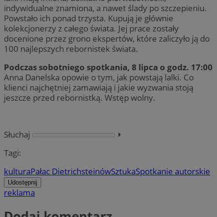
indywidualne znamiona, a nawet ślady po szczepieniu.
Powstało ich ponad trzysta. Kupują je głównie
kolekcjonerzy z całego świata. Jej prace zostały
docenione przez grono ekspertów, które zaliczyło ją do
100 najlepszych rebornistek świata.
Podczas sobotniego spotkania, 8 lipca o godz. 17:00
Anna Danelska opowie o tym, jak powstają lalki. Co
klienci najchętniej zamawiają i jakie wyzwania stoją
jeszcze przed rebornistką. Wstęp wolny.
Słuchaj
⏵︎
Tagi:
kultura
Pałac Dietrichsteinów
Sztuka
Spotkanie autorskie
Udostępnij
reklama
Dodaj komentarz