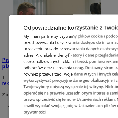
Odpowiedzialne korzystanie z Twoi
My i nasi partnerzy używamy plików cookie i podob
przechowywania i uzyskiwania dostępu do informac
urządzeniu oraz do przetwarzania danych osobowych
adres IP, unikalne identyfikatory i dane przeglądani
Przyszłość Wodzisławia Śląskiego:
spersonalizowanych reklam i treści, pomiaru reklam i
planowane inwestycje na 2025 rok
odbiorców oraz ulepszania usług.
Dostawcy stron tr
również przetwarzać Twoje dane w tych i innych cel
1
wykorzystywać precyzyjne dane geolokalizacyjne i c
reklama
Twoje wybory dotyczą wyłącznie tej witryny. Niekt
opierać się na prawnie uzasadnionym interesie zami
Zobacz również
prawo sprzeciwić się temu w
Ustawieniach reklam
.
Wiadomości kryminalne w Wodzisławiu
chwili wycofać swoją zgodę w
Ustawieniach plików 
prywatności