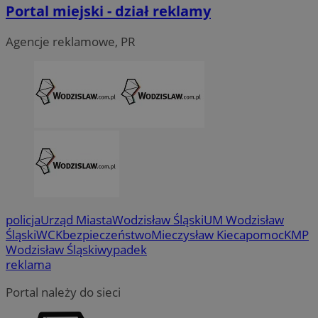
Portal miejski - dział reklamy
CookieScriptConsent
4 tygodni
CookieScript
wodzislaw.com.pl
Agencje reklamowe, PR
VISITOR_PRIVACY_METADATA
5 miesi
YouTube
tygod
.youtube.com
policja
Urząd Miasta
Wodzisław Śląski
UM Wodzisław
Śląski
WCK
bezpieczeństwo
Mieczysław Kieca
pomoc
KMP
Wodzisław Śląski
wypadek
reklama
Portal należy do sieci