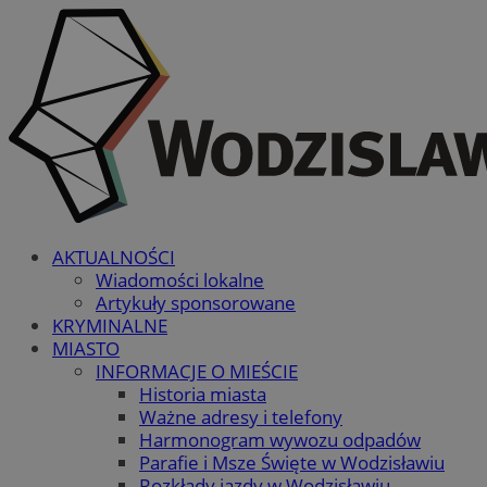
AKTUALNOŚCI
Wiadomości lokalne
Artykuły sponsorowane
KRYMINALNE
MIASTO
INFORMACJE O MIEŚCIE
Historia miasta
Ważne adresy i telefony
Harmonogram wywozu odpadów
Parafie i Msze Święte w Wodzisławiu
Rozkłady jazdy w Wodzisławiu