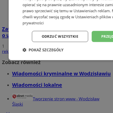
opierać się na prawnie uzasadnionym interesie zami
prawo sprzeciwić się temu w
Ustawieniach reklam
.
chwili wycofać swoją zgodę w
Ustawieniach plików 
prywatności
Zatrzymano 35-latka związanego ze sprawą
o usiłowanie zabójstwa!
ODRZUĆ WSZYSTKIE
PRZEJ
1
POKAŻ SZCZEGÓŁY
reklama
Niezbędne
Wydajność
Targetowani
Zobacz również
Wiadomości kryminalne w Wodzisławiu
Niesklasyfikowane
Wiadomości lokalne
Tworzenie stron www - Wodzisław
Śląski