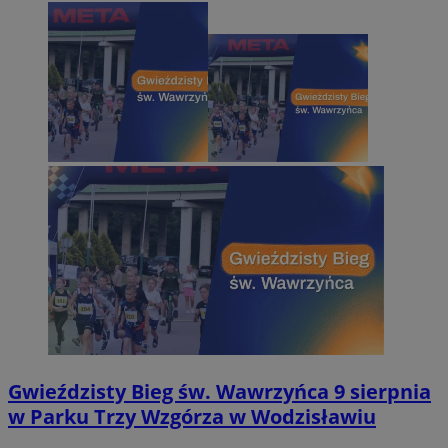
Gwieździsty Bieg św. Wawrzyńca 9 sierpnia
w Parku Trzy Wzgórza w Wodzisławiu