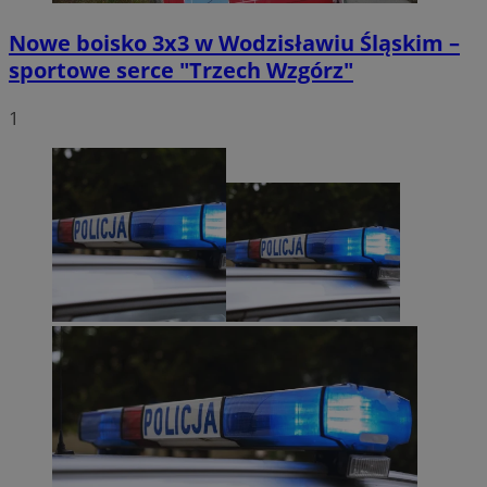
Nowe boisko 3x3 w Wodzisławiu Śląskim –
sportowe serce "Trzech Wzgórz"
1