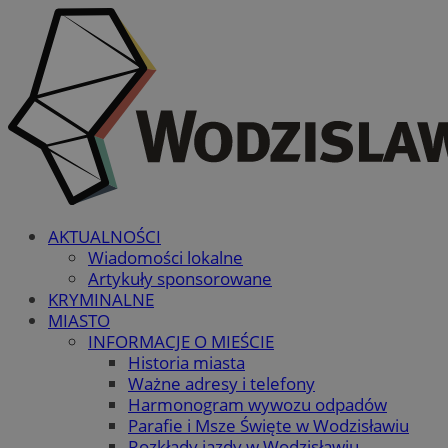
AKTUALNOŚCI
Wiadomości lokalne
Artykuły sponsorowane
KRYMINALNE
MIASTO
INFORMACJE O MIEŚCIE
Historia miasta
Ważne adresy i telefony
Harmonogram wywozu odpadów
Parafie i Msze Święte w Wodzisławiu
Rozkłady jazdy w Wodzisławiu