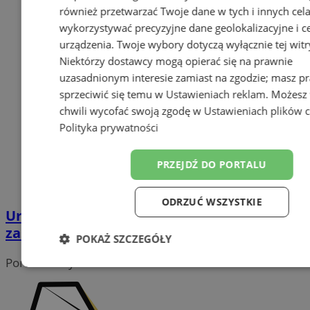
również przetwarzać Twoje dane w tych i innych cel
wykorzystywać precyzyjne dane geolokalizacyjne i c
urządzenia. Twoje wybory dotyczą wyłącznie tej witr
Niektórzy dostawcy mogą opierać się na prawnie
uzasadnionym interesie zamiast na zgodzie; masz p
sprzeciwić się temu w
Ustawieniach reklam
. Możesz
chwili wycofać swoją zgodę w
Ustawieniach plików 
Polityka prywatności
PRZEJDŹ DO PORTALU
ODRZUĆ WSZYSTKIE
Uroczystości Wszystkich Świętych: nowe
zasady ruchu w rejonie cmentarzy
POKAŻ SZCZEGÓŁY
Portal należy do sieci
Niezbędne
Wydajność
Target