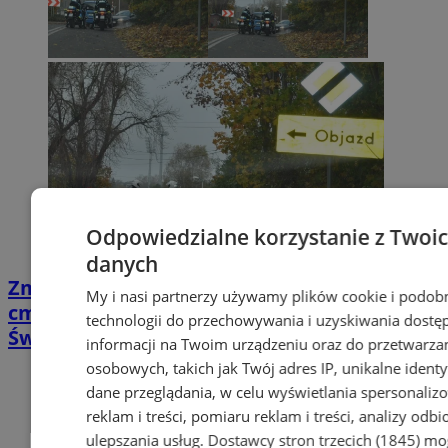
Odpowiedzialne korzystanie z Twoi
danych
Zmiany w organizacji ruchu w rejonie
My i nasi partnerzy używamy plików cookie i podob
cmentarzy w Wodzisławiu na Wszystkich
technologii do przechowywania i uzyskiwania dostę
Świętych
informacji na Twoim urządzeniu oraz do przetwarza
osobowych, takich jak Twój adres IP, unikalne identyf
dane przeglądania, w celu wyświetlania spersonali
reklam i treści, pomiaru reklam i treści, analizy odb
ulepszania usług.
Dostawcy stron trzecich (1845)
mo