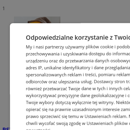
1
Odpowiedzialne korzystanie z Twoi
My i nasi partnerzy używamy plików cookie i podob
przechowywania i uzyskiwania dostępu do informac
urządzeniu oraz do przetwarzania danych osobowych
adres IP, unikalne identyfikatory i dane przeglądani
spersonalizowanych reklam i treści, pomiaru reklam i
odbiorców oraz ulepszania usług.
Dostawcy stron tr
również przetwarzać Twoje dane w tych i innych cel
wykorzystywać precyzyjne dane geolokalizacyjne i c
Twoje wybory dotyczą wyłącznie tej witryny. Niekt
opierać się na prawnie uzasadnionym interesie zami
prawo sprzeciwić się temu w
Ustawieniach reklam
.
chwili wycofać swoją zgodę w
Ustawieniach plików 
PSZOK w Wodzisławiu: selektywne