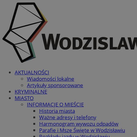
AKTUALNOŚCI
Wiadomości lokalne
Artykuły sponsorowane
KRYMINALNE
MIASTO
INFORMACJE O MIEŚCIE
Historia miasta
Ważne adresy i telefony
Harmonogram wywozu odpadów
Parafie i Msze Święte w Wodzisławiu
Rozkłady jazdy w Wodzisławiu