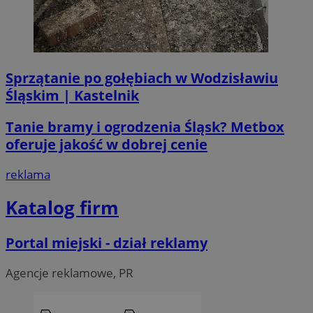
tygod
Sprzątanie po gołębiach w Wodzisławiu
Śląskim | Kastelnik
Tanie bramy i ogrodzenia Śląsk? Metbox
oferuje jakość w dobrej cenie
reklama
Katalog firm
Portal miejski - dział reklamy
CookieScriptConsent
4 tygodni
CookieScript
Agencje reklamowe, PR
wodzislaw.com.pl