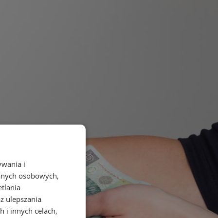
ywania i
danych osobowych,
etlania
az ulepszania
 i innych celach,