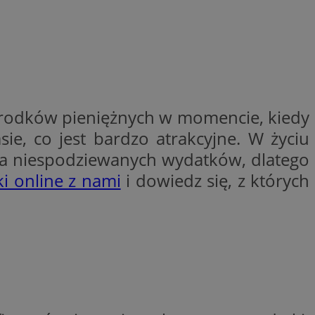
entyfikator sesji.
entyfikator sesji.
entyfikator sesji.
erów obsługuje
ekście
lu optymalizacji
środków pieniężnych w momencie, kiedy
 do przechowywania
e, co jest bardzo atrakcyjne. W życiu
niu do usług
e, czy użytkownik
enia lub reklamy.
cia niespodziewanych wydatków, dlatego
niania ludzi i
i online z nami
i dowiedz się, z których
trony internetowej,
e ważnych raportów
ryny internetowej.
y gościa na
nych celów
ądzania
ych funkcji oraz
a dostępu
alnych wersji
gle. Jest
znacza, że może być