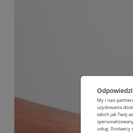
Odpowiedzia
My i nasi partne
uzyskiwania dost
takich jak Twój a
spersonalizowanyc
usług.
Dostawcy s