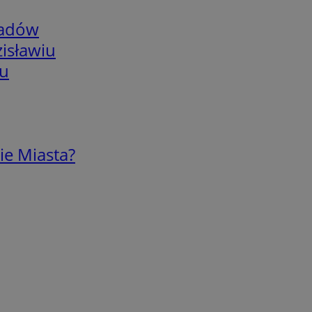
adów
isławiu
iu
ie Miasta?