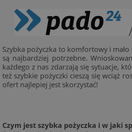
QeSessID
SessID
MvSessID
INGRESSCOOKIE
Szybka pożyczka to komfortowy i mało
euds
są najbardziej potrzebne. Wnioskowan
każdego z nas zdarzają się sytuacje, 
__cf_bm
też szybkie pożyczki cieszą się wciąż r
ofert najlepiej jest skorzystać!
li_gc
__Secure-ROLLOU
Czym jest szybka pożyczka i w jaki 