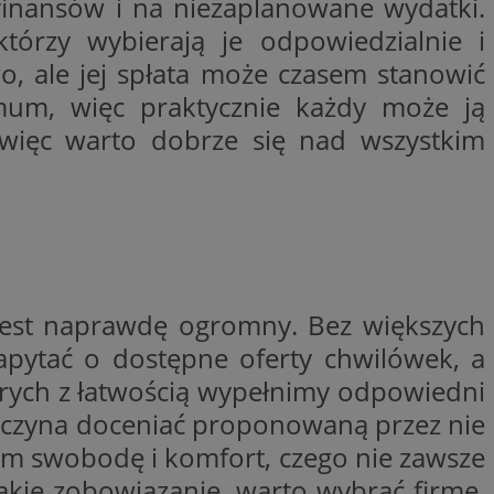
nansów i na niezaplanowane wydatki.
ctwem bezpiecznych
 tym samym
tórzy wybierają je odpowiedzialnie i
nych danych.
, ale jej spłata może czasem stanowić
rzez usługę Cookie-
preferencji
imum, więc praktycznie każdy może ją
 na pliki cookie.
ookie Cookie-
, więc warto dobrze się nad wszystkim
nformacje o zgodzie
ncjach dotyczących
ia z witryny.
olityki prywatności
ich przestrzeganie
temu użytkownik nie
woich preferencji,
 z regulacjami
 jest naprawdę ogromny. Bez większych
 identyfikatora
pytać o dostępne oferty chwilówek, a
rych z łatwością wypełnimy odpowiedni
zaczyna doceniać proponowaną przez nie
 im swobodę i komfort, czego nie zawsze
akie zobowiązanie, warto wybrać firmę,
 i przechowywania
ia interakcji