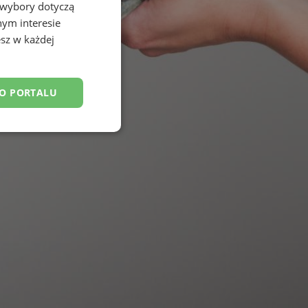
 wybory dotyczą
nym interesie
sz w każdej
DO PORTALU
esklasyfikowane
ane
owanie użytkownika i
j.