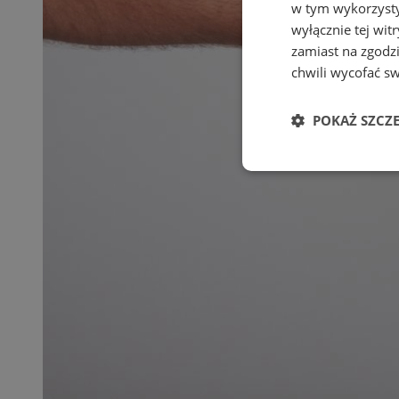
w tym wykorzysty
wyłącznie tej wi
zamiast na zgodz
chwili wycofać s
POKAŻ SZCZ
Niezbędne
Ni
Niezbędne pliki cook
zarządzanie kontem. 
Nazwa