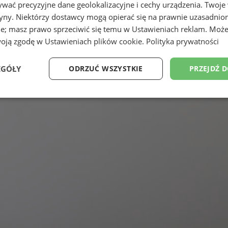
wać precyzyjne dane geolokalizacyjne i cechy urządzenia. Twoje
tryny. Niektórzy dostawcy mogą opierać się na prawnie uzasadnio
ie; masz prawo sprzeciwić się temu w
Ustawieniach reklam
. Może
woją zgodę w
Ustawieniach plików cookie
.
Polityka prywatności
EGÓŁY
ODRZUĆ WSZYSTKIE
PRZEJDŹ 
Wydajność
Targetowanie
Funkcjonalność
Ni
ezbędne
Wydajność
Targetowanie
Funkcjonalność
Niesklasyfikow
ie umożliwiają korzystanie z podstawowych funkcji strony internetowej, takich jak log
Bez niezbędnych plików cookie nie można prawidłowo korzystać ze strony internetowe
Okres
Provider
/
Domena
Opis
przechowywania