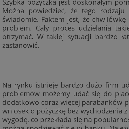
Szybka pożyczka jest doskonałym po
Można powiedzieć, że tego rodzaju p
świadomie. Faktem jest, że chwilówkę
CookieScriptConse
problem. Cały proces udzielania tak
otrzymać. W takiej sytuacji bardzo ł
zastanowić.
VISITOR_PRIVACY_
Na rynku istnieje bardzo dużo firm u
suid
problemów możemy udać się do placów
dodatkowo coraz więcej parabanków po
wniosek o pożyczkę bez wychodzenia z 
Nazwa
Pro
wygodę, co przekłada się na popularnoś
Nazwa
Nazwa
Do
Nazwa
ustat_bzgfew1atv22
można spodziewać się w banku. Należy 
sa-user-id
google_push
.bi