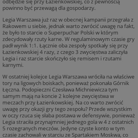
odbędzie się przy Łazienkowskiej, co z pewnością
powinno być przewagą dla gospodarzy.
Legia Warszawa już raz w obecnej kampanii przegrała z
Rakowem u siebie, jednak warto zwrócić uwagę na fakt,
że było to starcie o Superpuchar Polski w którym
zdecydowały rzuty karne. W regulaminowym czasie gry
padł wynik 1:1. Łącznie oba zespoły spotkały się przy
Łazienkowskiej 4 razy, z czego 3 zwycięstwa zaliczyła
Legia i raz starcie skończyło się remisem i rzutami
karnymi.
W ostatniej kolejce Legia Warszawa wróciła na właściwe
tory na ligowych boiskach, ponieważ pokonała Górnik
Łęczna. Podopieczni Czesława Michniewicza tym
samym mają na koncie 2 kolejne zwycięstwa w
meczach przy Łazienkowskiej. Na co warto zwrócić
uwagę przy okazji gry tego zespołu? Przede wszystkim
w oczy rzuca się słaba postawa w defensywie, ponieważ
Legia straciła przynajmniej jednego gola w 4 z ostatnich
5 rozegranych meczów. Jedyne czyste konto w tym
czasie zachowali w starciu ze Spartakiem Moskwa, co