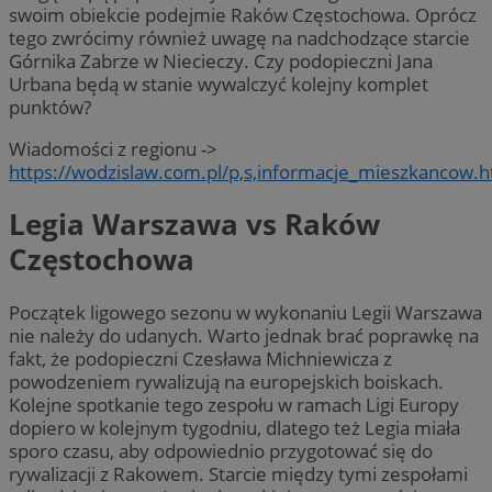
swoim obiekcie podejmie Raków Częstochowa. Oprócz
tego zwrócimy również uwagę na nadchodzące starcie
Górnika Zabrze w Niecieczy. Czy podopieczni Jana
Urbana będą w stanie wywalczyć kolejny komplet
punktów?
Wiadomości z regionu ->
https://wodzislaw.com.pl/p,s,informacje_mieszkancow.h
Legia Warszawa vs Raków
Częstochowa
Początek ligowego sezonu w wykonaniu Legii Warszawa
nie należy do udanych. Warto jednak brać poprawkę na
fakt, że podopieczni Czesława Michniewicza z
powodzeniem rywalizują na europejskich boiskach.
Kolejne spotkanie tego zespołu w ramach Ligi Europy
dopiero w kolejnym tygodniu, dlatego też Legia miała
sporo czasu, aby odpowiednio przygotować się do
rywalizacji z Rakowem. Starcie między tymi zespołami