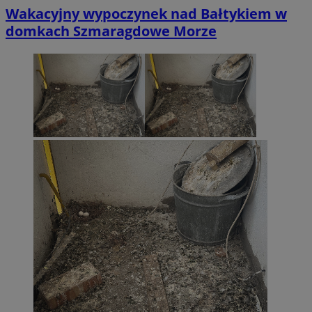
Wakacyjny wypoczynek nad Bałtykiem w
domkach Szmaragdowe Morze
CookieScriptConsent
4 tygodni
CookieScript
wodzislaw.com.pl