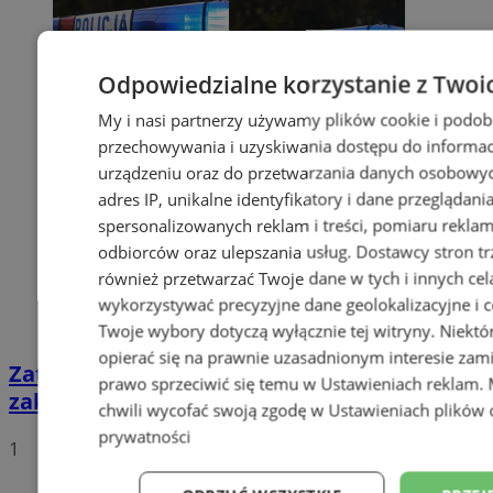
Odpowiedzialne korzystanie z Twoi
My i nasi partnerzy używamy plików cookie i podob
przechowywania i uzyskiwania dostępu do informac
urządzeniu oraz do przetwarzania danych osobowych
adres IP, unikalne identyfikatory i dane przeglądani
spersonalizowanych reklam i treści, pomiaru reklam i
odbiorców oraz ulepszania usług.
Dostawcy stron tr
również przetwarzać Twoje dane w tych i innych cel
wykorzystywać precyzyjne dane geolokalizacyjne i c
Twoje wybory dotyczą wyłącznie tej witryny. Niekt
opierać się na prawnie uzasadnionym interesie zami
Zatrzymany za złamanie podwójnego
prawo sprzeciwić się temu w
Ustawieniach reklam
.
zakazu prowadzenia pojazdów!
chwili wycofać swoją zgodę w
Ustawieniach plików 
prywatności
1