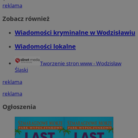
reklama
QeSessID
wodzislaw.com.pl
1 r
Zobacz również
SessID
wodzislaw.com.pl
1 r
Wiadomości kryminalne w Wodzisławiu
MvSessID
wodzislaw.com.pl
1 r
Wiadomości lokalne
INGRESSCOOKIE
Ses
NGINX Inc.
bh.contextweb.com
Tworzenie stron www - Wodzisław
Śląski
reklama
reklama
euds
.rfihub.com
Ses
Ogłoszenia
Googl