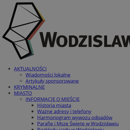
AKTUALNOŚCI
Wiadomości lokalne
Artykuły sponsorowane
KRYMINALNE
MIASTO
INFORMACJE O MIEŚCIE
Historia miasta
Ważne adresy i telefony
Harmonogram wywozu odpadów
Parafie i Msze Święte w Wodzisławiu
Rozkłady jazdy w Wodzisławiu