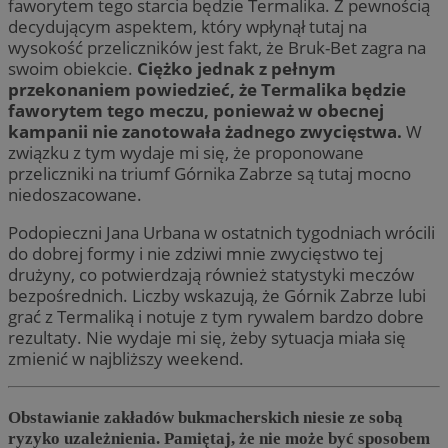
faworytem tego starcia będzie Termalika. Z pewnością
decydującym aspektem, który wpłynął tutaj na
wysokość przeliczników jest fakt, że Bruk-Bet zagra na
swoim obiekcie.
Ciężko jednak z pełnym
przekonaniem powiedzieć, że Termalika będzie
faworytem tego meczu, ponieważ w obecnej
kampanii nie zanotowała żadnego zwycięstwa.
W
związku z tym wydaje mi się, że proponowane
przeliczniki na triumf Górnika Zabrze są tutaj mocno
niedoszacowane.
Podopieczni Jana Urbana w ostatnich tygodniach wrócili
do dobrej formy i nie zdziwi mnie zwycięstwo tej
drużyny, co potwierdzają również statystyki meczów
bezpośrednich. Liczby wskazują, że Górnik Zabrze lubi
grać z Termaliką i notuje z tym rywalem bardzo dobre
rezultaty. Nie wydaje mi się, żeby sytuacja miała się
zmienić w najbliższy weekend.
Obstawianie zakładów bukmacherskich niesie ze sobą
ryzyko uzależnienia. Pamiętaj, że nie może być sposobem