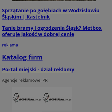
Sprzątanie po gołębiach w Wodzisławiu
Śląskim | Kastelnik
VISITOR_PRIVACY_METADATA
5 miesi
YouTube
tygod
.youtube.com
Tanie bramy i ogrodzenia Śląsk? Metbox
oferuje jakość w dobrej cenie
reklama
Katalog firm
Portal miejski - dział reklamy
Agencje reklamowe, PR