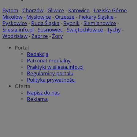
Bytom
-
Chorzów
-
Gliwice
-
Katowice
-
Łaziska Górne
-
Mikołów
-
Mysłowice
-
Orzesze
-
Piekary Śląskie
-
_fbp
2 miesiące 4
Meta Platform Inc.
Pyskowice
-
Ruda Śląska
-
Rybnik
-
Siemianowice
-
tygodnie
.wodzislaw.com.pl
Silesia.info.pl
-
Sosnowiec
-
Świętochłowice
-
Tychy
-
__eoi
.wodzislaw.com.pl
5 miesięcy 4
Wodzisław
-
Zabrze
-
Żory
tygodnie
Portal
Redakcja
__mguid_
.mediago.io
Patronat medialny
tuuid_lu
.bidswitch.net
1 rok
Praktyki w silesia.info.pl
Regulaminy portalu
Polityka prywatności
_ga
1 rok 1 miesiąc
Google LLC
Oferta
.wodzislaw.com.pl
Napisz do nas
Reklama
mlcwc
.moloco.com