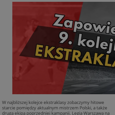
W najbliższej kolejce ekstraklasy zobaczymy hitowe
starcie pomiędzy aktualnym mistrzem Polski, a także
drugą ekipą poprzedniej kampanii. Legia Warszawa na