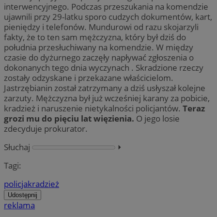
interwencyjnego. Podczas przeszukania na komendzie
ujawnili przy 29-latku sporo cudzych dokumentów, kart,
pieniędzy i telefonów. Mundurowi od razu skojarzyli
fakty, że to ten sam mężczyzna, który był dziś do
południa przesłuchiwany na komendzie. W między
czasie do dyżurnego zaczęły napływać zgłoszenia o
dokonanych tego dnia wyczynach . Skradzione rzeczy
zostały odzyskane i przekazane właścicielom.
Jastrzębianin został zatrzymany a dziś usłyszał kolejne
zarzuty. Mężczyzna był już wcześniej karany za pobicie,
kradzież i naruszenie nietykalności policjantów.
Teraz
grozi mu do pięciu lat więzienia.
O jego losie
zdecyduje prokurator.
Słuchaj
⏵︎
Tagi:
policja
kradzież
Udostępnij
reklama