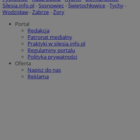
Silesia.info.pl
-
Sosnowiec
-
Świętochłowice
-
Tychy
-
Wodzisław
-
Zabrze
-
Żory
Portal
Redakcja
Patronat medialny
Praktyki w silesia.info.pl
Regulaminy portalu
Polityka prywatności
Oferta
Napisz do nas
Reklama