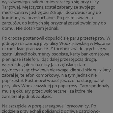
wystawowego, salonu mieszczącego się przy ulicy
Targowej. Mężczyzna został zabrany ze swojego
mieszkania w Jastrzębiu Zdroju i doprowadzony do
komendy na przesłuchanie. Po przedstawieniu
zarzutów, do których się przyznał został zwolniony do
domu. Nie dotarł tam jednak.
Po drodze postanowił dopuścić się paru przestępstw. W
jednej z restauracji przy ulicy Wodzisławskiej w Mszanie
okradł dwie pracownice. Z torebek znajdujących się w
szatni ukradł dokumenty osobiste, karty bankomatowe,
pieniądze i telefon. Idąc dalej przestępczą drogą,
wszedł do galerii na ulicy Jastrzębskiej i tam
wykorzystując chwilową nieuwagę klientki sklepu, z lady
zabrał jej telefon komórkowy. Na tym jednak nie
poprzestał. Postanowił wpaść jeszcze na stację paliw
przy ulicy Wodzisławskiej po papierosy. Tam spodobały
mu się okulary przeciwsłoneczne, za które nie
zamierzał jednak zapłacić.
Na szczęście w porę zareagowali pracownicy. Po
złodzieja przyjechali policjanci z ogniwa patrolowo-