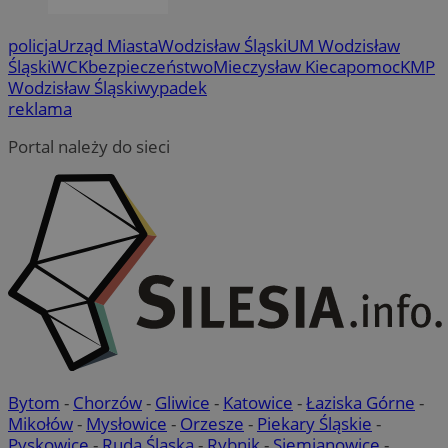
policja
Urząd Miasta
Wodzisław Śląski
UM Wodzisław
Śląski
WCK
bezpieczeństwo
Mieczysław Kieca
pomoc
KMP
Wodzisław Śląski
wypadek
reklama
Portal należy do sieci
Bytom
-
Chorzów
-
Gliwice
-
Katowice
-
Łaziska Górne
-
Mikołów
-
Mysłowice
-
Orzesze
-
Piekary Śląskie
-
Pyskowice
-
Ruda Śląska
-
Rybnik
-
Siemianowice
-