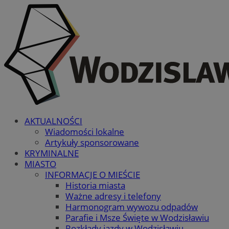
AKTUALNOŚCI
Wiadomości lokalne
Artykuły sponsorowane
KRYMINALNE
MIASTO
INFORMACJE O MIEŚCIE
Historia miasta
Ważne adresy i telefony
Harmonogram wywozu odpadów
Parafie i Msze Święte w Wodzisławiu
Rozkłady jazdy w Wodzisławiu