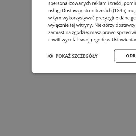
spersonalizowanych reklam i treści, pomia
usług.
Dostawcy stron trzecich (1845)
mogą
w tym wykorzystywać precyzyjne dane geo
wyłącznie tej witryny. Niektórzy dostawc
zamiast na zgodzie; masz prawo sprzeciw
chwili wycofać swoją zgodę w
Ustawienia
POKAŻ SZCZEGÓŁY
ODR
Niezbędne
Wydajność
Niezbędne
Wydajność
Ta
Niezbędne pliki cookie umożliwiają korzystanie z pod
zarządzanie kontem. Bez niezbędnych plików cookie n