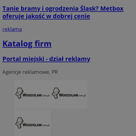
Tanie bramy i ogrodzenia Śląsk? Metbox
oferuje jakość w dobrej cenie
reklama
Katalog firm
li_gc
5 miesi
LinkedIn
Portal miejski - dział reklamy
tygod
Corporation
.linkedin.com
Agencje reklamowe, PR
__Secure-ROLLOUT_TOKEN
.youtube.com
5 miesi
tygod