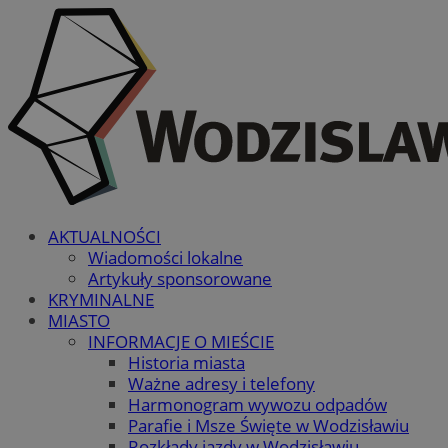
AKTUALNOŚCI
Wiadomości lokalne
Artykuły sponsorowane
KRYMINALNE
MIASTO
INFORMACJE O MIEŚCIE
Historia miasta
Ważne adresy i telefony
Harmonogram wywozu odpadów
Parafie i Msze Święte w Wodzisławiu
Rozkłady jazdy w Wodzisławiu