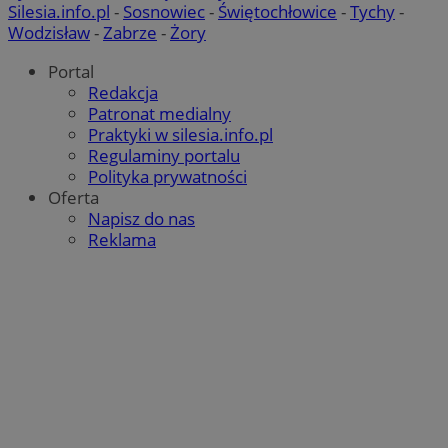
Silesia.info.pl
-
Sosnowiec
-
Świętochłowice
-
Tychy
-
Wodzisław
-
Zabrze
-
Żory
Portal
Redakcja
Patronat medialny
Praktyki w silesia.info.pl
Regulaminy portalu
Polityka prywatności
Oferta
Napisz do nas
Reklama
suid
1 r
Simplifi Holdings
Inc.
.simpli.fi