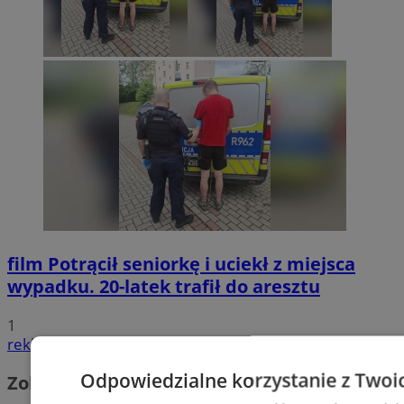
film
Potrącił seniorkę i uciekł z miejsca
wypadku. 20-latek trafił do aresztu
1
reklama
Odpowiedzialne korzystanie z Twoi
Zobacz również