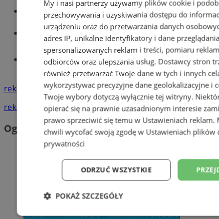
My i nasi partnerzy używamy plików cookie i podob
Wiadomości kryminalne w Wodzisławiu
przechowywania i uzyskiwania dostępu do informac
urządzeniu oraz do przetwarzania danych osobowych
Wiadomości lokalne
adres IP, unikalne identyfikatory i dane przeglądani
spersonalizowanych reklam i treści, pomiaru reklam i
Tworzenie stron www - Wodzisław
odbiorców oraz ulepszania usług.
Dostawcy stron tr
Śląski
również przetwarzać Twoje dane w tych i innych cel
wykorzystywać precyzyjne dane geolokalizacyjne i c
reklama
Twoje wybory dotyczą wyłącznie tej witryny. Niekt
reklama
opierać się na prawnie uzasadnionym interesie zami
prawo sprzeciwić się temu w
Ustawieniach reklam
.
Ogłoszenia
chwili wycofać swoją zgodę w
Ustawieniach plików 
prywatności
ODRZUĆ WSZYSTKIE
PRZEJ
POKAŻ SZCZEGÓŁY
Niezbędne
Wydajność
Targetowani