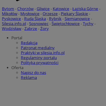
.youtube.com
Bytom
-
Chorzów
-
Gliwice
-
Katowice
-
Łaziska Górne
-
Mikołów
-
Mysłowice
-
Orzesze
-
Piekary Śląskie
-
Pyskowice
-
Ruda Śląska
-
Rybnik
-
Siemianowice
-
Silesia.info.pl
-
Sosnowiec
-
Świętochłowice
-
Tychy
-
Wodzisław
-
Zabrze
-
Żory
Portal
Redakcja
Patronat medialny
Praktyki w silesia.info.pl
Regulaminy portalu
Polityka prywatności
Oferta
Napisz do nas
Reklama
suid
1 r
Simplifi Holdings
Inc.
.simpli.fi