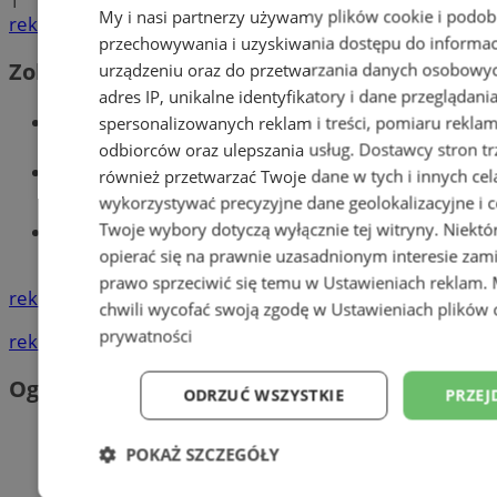
1
My i nasi partnerzy używamy plików cookie i podob
reklama
przechowywania i uzyskiwania dostępu do informac
Zobacz również
urządzeniu oraz do przetwarzania danych osobowych
adres IP, unikalne identyfikatory i dane przeglądani
Wiadomości kryminalne w Wodzisławiu
spersonalizowanych reklam i treści, pomiaru reklam i
odbiorców oraz ulepszania usług.
Dostawcy stron tr
Wiadomości lokalne
również przetwarzać Twoje dane w tych i innych cel
wykorzystywać precyzyjne dane geolokalizacyjne i c
Twoje wybory dotyczą wyłącznie tej witryny. Niekt
Tworzenie stron www - Wodzisław
Śląski
opierać się na prawnie uzasadnionym interesie zami
prawo sprzeciwić się temu w
Ustawieniach reklam
.
reklama
chwili wycofać swoją zgodę w
Ustawieniach plików 
prywatności
reklama
Ogłoszenia
ODRZUĆ WSZYSTKIE
PRZEJ
POKAŻ SZCZEGÓŁY