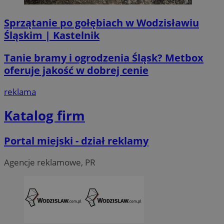
Sprzątanie po gołębiach w Wodzisławiu
Śląskim | Kastelnik
Tanie bramy i ogrodzenia Śląsk? Metbox
oferuje jakość w dobrej cenie
reklama
li_gc
5 miesi
LinkedIn
tygod
Corporation
Katalog firm
.linkedin.com
Portal miejski - dział reklamy
__Secure-ROLLOUT_TOKEN
.youtube.com
5 miesi
tygod
Agencje reklamowe, PR