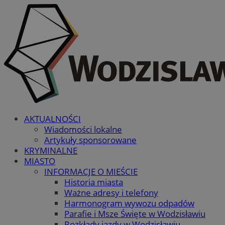
AKTUALNOŚCI
Wiadomości lokalne
Artykuły sponsorowane
KRYMINALNE
MIASTO
INFORMACJE O MIEŚCIE
Historia miasta
Ważne adresy i telefony
Harmonogram wywozu odpadów
Parafie i Msze Święte w Wodzisławiu
Rozkłady jazdy w Wodzisławiu