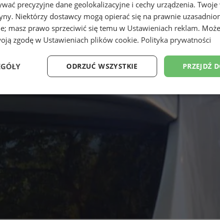
wać precyzyjne dane geolokalizacyjne i cechy urządzenia. Twoje
tryny. Niektórzy dostawcy mogą opierać się na prawnie uzasadnio
ie; masz prawo sprzeciwić się temu w
Ustawieniach reklam
. Może
woją zgodę w
Ustawieniach plików cookie
.
Polityka prywatności
EGÓŁY
ODRZUĆ WSZYSTKIE
PRZEJDŹ 
Wydajność
Targetowanie
Funkcjonalność
Ni
ezbędne
Wydajność
Targetowanie
Funkcjonalność
Niesklasyfikow
ie umożliwiają korzystanie z podstawowych funkcji strony internetowej, takich jak log
Bez niezbędnych plików cookie nie można prawidłowo korzystać ze strony internetowe
Okres
Provider
/
Domena
Opis
przechowywania