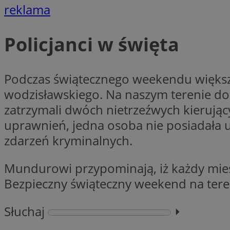
reklama
CookieScriptConse
Policjanci w święta
Podczas świątecznego weekendu większ
VISITOR_PRIVACY_
wodzisławskiego. Na naszym terenie dosz
zatrzymali dwóch nietrzeźwych kierują
uprawnień, jedna osoba nie posiadała
zdarzeń kryminalnych.
suid
Mundurowi przypominają, iż każdy mie
Bezpieczny świąteczny weekend na tere
Nazwa
Pro
Słuchaj
⏵︎
Nazwa
Nazwa
Do
Nazwa
ustat_bzgfew1atv22
sa-user-id
google_push
.bi