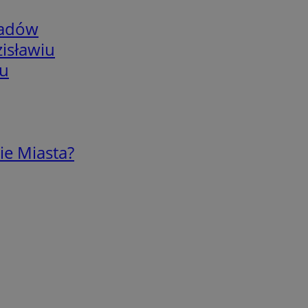
adów
isławiu
iu
ie Miasta?