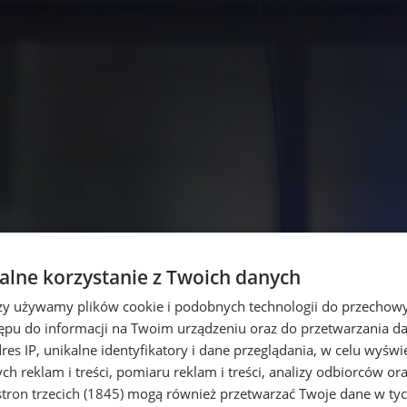
lne korzystanie z Twoich danych
rzy używamy plików cookie i podobnych technologii do przechow
ępu do informacji na Twoim urządzeniu oraz do przetwarzania 
dres IP, unikalne identyfikatory i dane przeglądania, w celu wyświ
h reklam i treści, pomiaru reklam i treści, analizy odbiorców or
tron trzecich (1845)
mogą również przetwarzać Twoje dane w tych