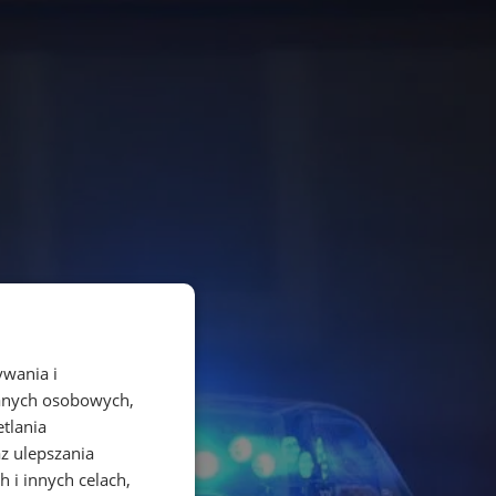
ywania i
danych osobowych,
etlania
az ulepszania
 i innych celach,