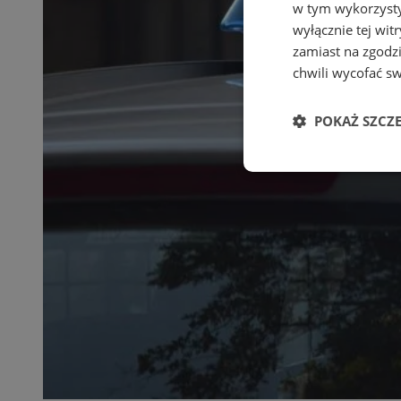
w tym wykorzysty
wyłącznie tej wi
zamiast na zgodz
chwili wycofać s
POKAŻ SZCZ
Niezbędne
Ni
Niezbędne pliki cook
zarządzanie kontem. 
Nazwa