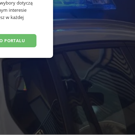
 wybory dotyczą
nym interesie
sz w każdej
DO PORTALU
esklasyfikowane
ane
owanie użytkownika i
j.