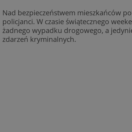
QeSessID
Nad bezpieczeństwem mieszkańców powia
SessID
policjanci. W czasie świątecznego wee
MvSessID
żadnego wypadku drogowego, a jedynie
INGRESSCOOKIE
zdarzeń kryminalnych.
euds
__cf_bm
li_gc
__Secure-ROLLOU