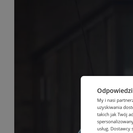
Odpowiedzia
My i nasi partne
uzyskiwania dost
takich jak Twój a
spersonalizowanyc
usług.
Dostawcy s