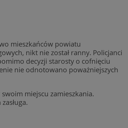
ctwem bezpiecznych
 tym samym
nych danych.
rzez usługę Cookie-
preferencji
 na pliki cookie.
ookie Cookie-
stwo mieszkańców powiatu
nformacje o zgodzie
ncjach dotyczących
wych, nikt nie został ranny. Policjanci
ia z witryny.
olityki prywatności
omimo decyzji starosty o cofnięciu
ich przestrzeganie
temu użytkownik nie
renie nie odnotowano poważniejszych
woich preferencji,
 z regulacjami
 identyfikatora
 swoim miejscu zamieszkania.
 zasługa.
 i przechowywania
ia interakcji