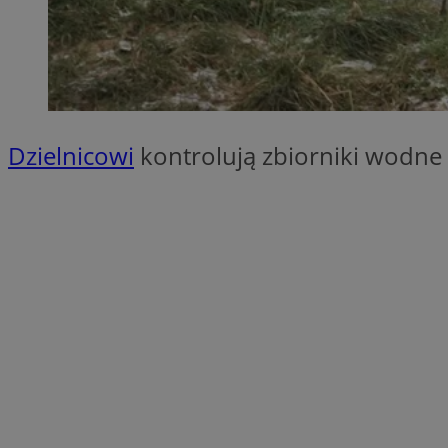
QeSessID
SessID
MvSessID
INGRESSCOOKIE
Dzielnicowi
kontrolują zbiorniki wodne
euds
__cf_bm
li_gc
__Secure-ROLLOU