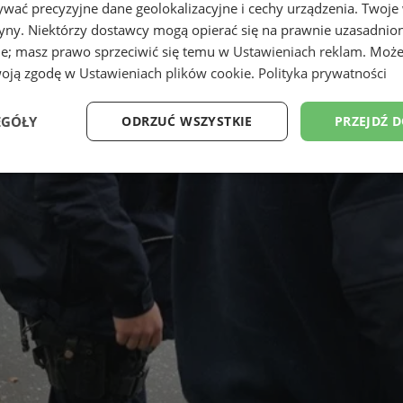
wać precyzyjne dane geolokalizacyjne i cechy urządzenia. Twoje
tryny. Niektórzy dostawcy mogą opierać się na prawnie uzasadnio
ie; masz prawo sprzeciwić się temu w
Ustawieniach reklam
. Może
woją zgodę w
Ustawieniach plików cookie
.
Polityka prywatności
EGÓŁY
ODRZUĆ WSZYSTKIE
PRZEJDŹ 
Wydajność
Targetowanie
Funkcjonalność
Ni
ezbędne
Wydajność
Targetowanie
Funkcjonalność
Niesklasyfikow
ie umożliwiają korzystanie z podstawowych funkcji strony internetowej, takich jak log
Bez niezbędnych plików cookie nie można prawidłowo korzystać ze strony internetowe
Okres
Provider
/
Domena
Opis
przechowywania