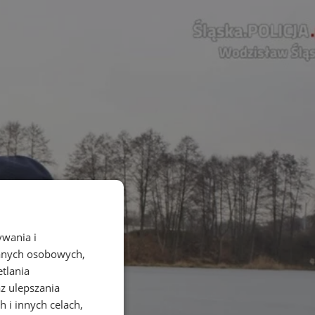
ywania i
danych osobowych,
etlania
az ulepszania
 i innych celach,