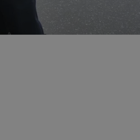
entyfikator sesji.
entyfikator sesji.
entyfikator sesji.
erów obsługuje
ekście
lu optymalizacji
 do przechowywania
niu do usług
e, czy użytkownik
enia lub reklamy.
niania ludzi i
trony internetowej,
e ważnych raportów
ryny internetowej.
y gościa na
nych celów
ądzania
ych funkcji oraz
a dostępu
alnych wersji
gle. Jest
znacza, że może być