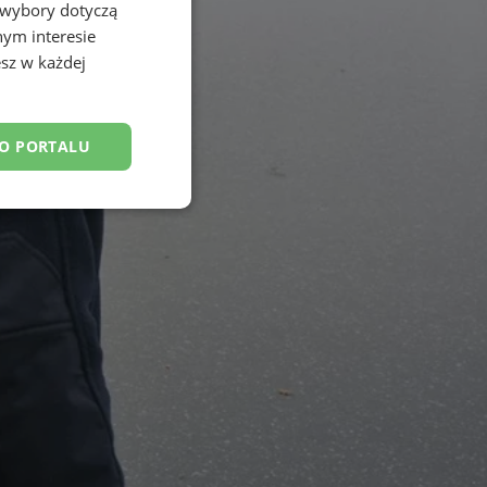
 wybory dotyczą
nym interesie
sz w każdej
DO PORTALU
esklasyfikowane
ane
owanie użytkownika i
j.