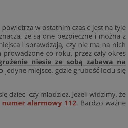
ctwem bezpiecznych
 tym samym
nych danych.
rzez usługę Cookie-
preferencji
owietrza w ostatnim czasie jest na tyle
 na pliki cookie.
ookie Cookie-
oznacza, że są one bezpieczne i można z
miejsca i sprawdzają, czy nie ma na nich
nformacje o zgodzie
ncjach dotyczących
są prowadzone co roku, przez cały okres
ia z witryny.
olityki prywatności
grożenie niesie ze sobą zabawa na
ich przestrzeganie
temu użytkownik nie
to jedyne miejsce, gdzie grubość lodu się
woich preferencji,
 z regulacjami
 identyfikatora
ię dzieci czy młodzież. Jeżeli widzimy, że
d numer alarmowy 112
. Bardzo ważne
 i przechowywania
ia interakcji