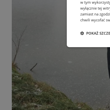
w tym wykorzysty
wyłącznie tej wi
zamiast na zgodz
chwili wycofać s
POKAŻ SZCZ
Niezbędne
Ni
Niezbędne pliki cook
zarządzanie kontem. 
Nazwa