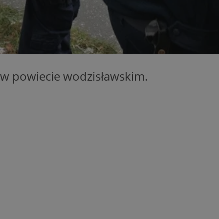
wodzislaw.com.pl
1 rok
Ten plik cookie przechowuje id
wodzislaw.com.pl
1 rok
Ten plik cookie przechowuje id
wodzislaw.com.pl
1 rok
Ten plik cookie przechowuje id
Sesja
Rejestruje, który klaster serw
NGINX Inc.
gościa. Jest to używane w kont
bh.contextweb.com
równoważenia obciążenia w ce
doświadczenia użytkownika.
 w powiecie wodzisławskim.
.rfihub.com
Sesja
Ten plik cookie jest używany
zgody użytkownika w odniesie
śledzenia. Zazwyczaj rejestruj
zdecydował się na usługi śledz
29 minut 55
Ten plik cookie służy do rozróż
Cloudflare Inc.
sekund
botów. Jest to korzystne dla s
.temu.com
ponieważ umożliwia tworzeni
na temat korzystania z jej wit
Google Privacy Policy
5 miesięcy 4
Służy do przechowywania zgod
LinkedIn
tygodnie
używanie plików cookie do in
Corporation
.linkedin.com
T_TOKEN
.youtube.com
5 miesięcy 4
używane przez Google do zarz
tygodnie
wdrażaniem i testowaniem now
usług. Służy do kontrolowani
użytkowników do eksperyment
funkcji w różnych usługach Goo
oznaczone jako "secure", co o