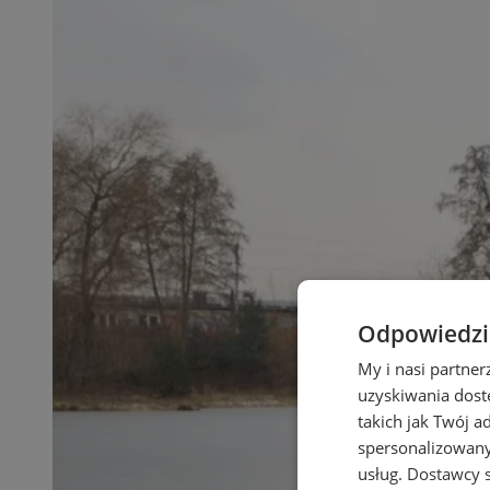
Odpowiedzia
My i nasi partne
uzyskiwania dost
takich jak Twój a
spersonalizowanyc
usług.
Dostawcy s