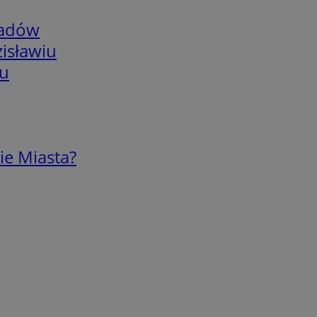
adów
isławiu
iu
ie Miasta?