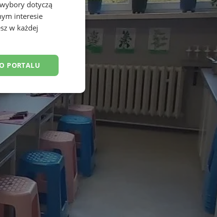
 wybory dotyczą
nym interesie
sz w każdej
DO PORTALU
esklasyfikowane
ane
owanie użytkownika i
j.