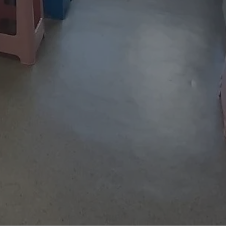
entyfikator sesji.
entyfikator sesji.
entyfikator sesji.
erów obsługuje
ekście
lu optymalizacji
 do przechowywania
niu do usług
e, czy użytkownik
enia lub reklamy.
niania ludzi i
trony internetowej,
e ważnych raportów
ryny internetowej.
y gościa na
nych celów
ądzania
ych funkcji oraz
a dostępu
alnych wersji
gle. Jest
znacza, że może być