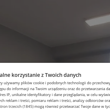
lne korzystanie z Twoich danych
rzy używamy plików cookie i podobnych technologii do przechow
ępu do informacji na Twoim urządzeniu oraz do przetwarzania 
dres IP, unikalne identyfikatory i dane przeglądania, w celu wyświ
h reklam i treści, pomiaru reklam i treści, analizy odbiorców or
tron trzecich (1845)
mogą również przetwarzać Twoje dane w tych