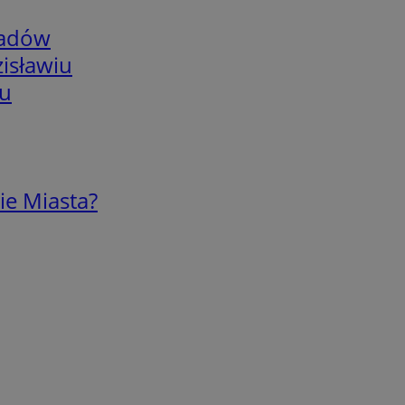
adów
isławiu
iu
ie Miasta?