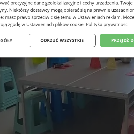
wać precyzyjne dane geolokalizacyjne i cechy urządzenia. Twoje
tryny. Niektórzy dostawcy mogą opierać się na prawnie uzasadnio
ie; masz prawo sprzeciwić się temu w
Ustawieniach reklam
. Może
woją zgodę w
Ustawieniach plików cookie
.
Polityka prywatności
EGÓŁY
ODRZUĆ WSZYSTKIE
PRZEJDŹ 
Wydajność
Targetowanie
Funkcjonalność
Ni
ezbędne
Wydajność
Targetowanie
Funkcjonalność
Niesklasyfikow
ie umożliwiają korzystanie z podstawowych funkcji strony internetowej, takich jak log
Bez niezbędnych plików cookie nie można prawidłowo korzystać ze strony internetowe
Okres
Provider
/
Domena
Opis
przechowywania