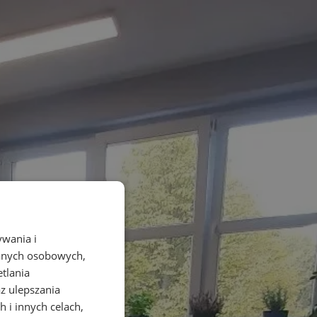
ywania i
danych osobowych,
etlania
az ulepszania
 i innych celach,