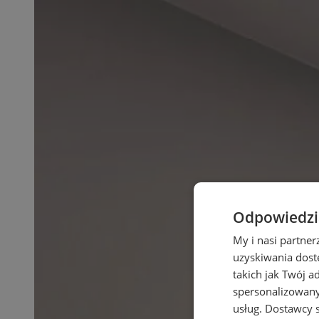
Odpowiedzia
My i nasi partne
uzyskiwania dost
takich jak Twój a
spersonalizowanyc
usług.
Dostawcy s