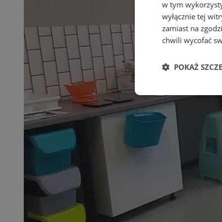
w tym wykorzysty
wyłącznie tej wi
zamiast na zgodz
chwili wycofać s
POKAŻ SZCZ
Niezbędne
Ni
Niezbędne pliki cook
zarządzanie kontem. 
Nazwa