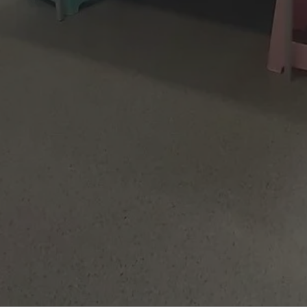
wodzislaw.com.pl
1 rok
Ten plik cookie przechowuje id
wodzislaw.com.pl
1 rok
Ten plik cookie przechowuje id
wodzislaw.com.pl
1 rok
Ten plik cookie przechowuje id
Sesja
Rejestruje, który klaster serw
NGINX Inc.
gościa. Jest to używane w kont
bh.contextweb.com
równoważenia obciążenia w ce
doświadczenia użytkownika.
.rfihub.com
Sesja
Ten plik cookie jest używany
zgody użytkownika w odniesie
śledzenia. Zazwyczaj rejestruj
zdecydował się na usługi śledz
29 minut 55
Ten plik cookie służy do rozróż
Cloudflare Inc.
sekund
botów. Jest to korzystne dla s
.temu.com
ponieważ umożliwia tworzeni
na temat korzystania z jej wit
Google Privacy Policy
5 miesięcy 4
Służy do przechowywania zgod
LinkedIn
tygodnie
używanie plików cookie do in
Corporation
.linkedin.com
T_TOKEN
.youtube.com
5 miesięcy 4
używane przez Google do zarz
tygodnie
wdrażaniem i testowaniem now
usług. Służy do kontrolowani
użytkowników do eksperyment
funkcji w różnych usługach Goo
oznaczone jako "secure", co o