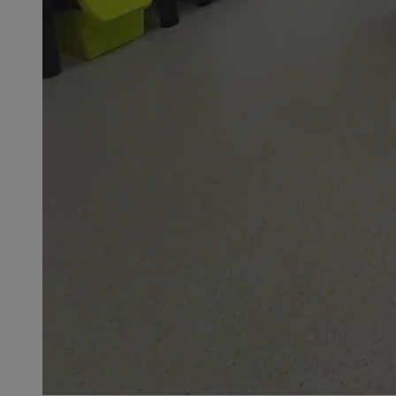
QeSessID
SessID
MvSessID
INGRESSCOOKIE
euds
__cf_bm
li_gc
__Secure-ROLLOU