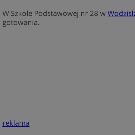
W Szkole Podstawowej nr 28 w
Wodzisł
gotowania.
CookieScriptConse
VISITOR_PRIVACY_
suid
Nazwa
reklama
Pro
Nazwa
Nazwa
Do
Nazwa
ustat_bzgfew1atv22
sa-user-id
google_push
.bi