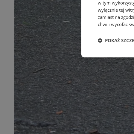
w tym wykorzysty
wyłącznie tej wi
zamiast na zgodz
chwili wycofać s
POKAŻ SZCZ
Niezbędne
Ni
Niezbędne pliki cook
zarządzanie kontem. 
Nazwa