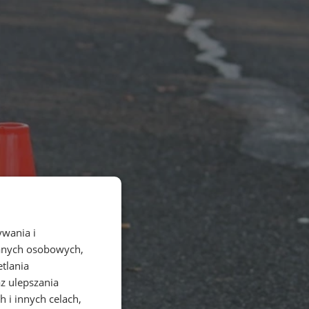
ywania i
danych osobowych,
etlania
az ulepszania
 i innych celach,