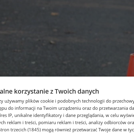
lne korzystanie z Twoich danych
rzy używamy plików cookie i podobnych technologii do przechow
ępu do informacji na Twoim urządzeniu oraz do przetwarzania 
dres IP, unikalne identyfikatory i dane przeglądania, w celu wyświ
h reklam i treści, pomiaru reklam i treści, analizy odbiorców or
tron trzecich (1845)
mogą również przetwarzać Twoje dane w tych