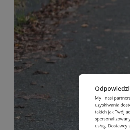
Odpowiedzia
My i nasi partne
uzyskiwania dost
takich jak Twój a
spersonalizowanyc
usług.
Dostawcy s