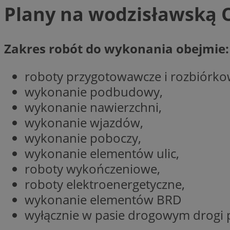
Plany na wodzisławską
CookieScriptConse
Zakres robót do wykonania obejmie:
roboty przygotowawcze i rozbiórko
VISITOR_PRIVACY_
wykonanie podbudowy,
wykonanie nawierzchni,
wykonanie wjazdów,
wykonanie poboczy,
wykonanie elementów ulic,
suid
roboty wykończeniowe,
roboty elektroenergetyczne,
wykonanie elementów BRD
Nazwa
Pro
Nazwa
Nazwa
wyłącznie w pasie drogowym drogi p
Do
Nazwa
ustat_bzgfew1atv22
sa-user-id
google_push
.bi