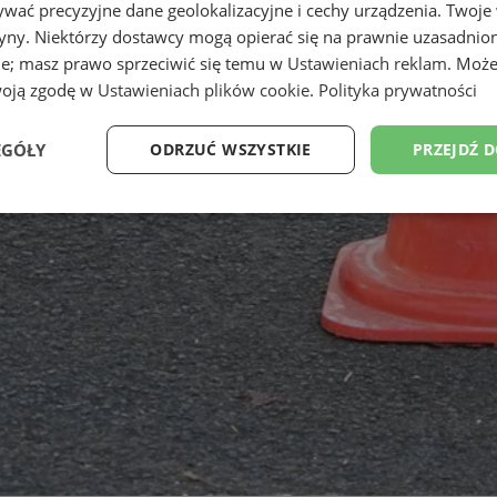
wać precyzyjne dane geolokalizacyjne i cechy urządzenia. Twoje
tryny. Niektórzy dostawcy mogą opierać się na prawnie uzasadnio
ie; masz prawo sprzeciwić się temu w
Ustawieniach reklam
. Może
woją zgodę w
Ustawieniach plików cookie
.
Polityka prywatności
EGÓŁY
ODRZUĆ WSZYSTKIE
PRZEJDŹ 
Wydajność
Targetowanie
Funkcjonalność
Ni
ezbędne
Wydajność
Targetowanie
Funkcjonalność
Niesklasyfikow
ie umożliwiają korzystanie z podstawowych funkcji strony internetowej, takich jak log
Bez niezbędnych plików cookie nie można prawidłowo korzystać ze strony internetowe
Okres
Provider
/
Domena
Opis
przechowywania