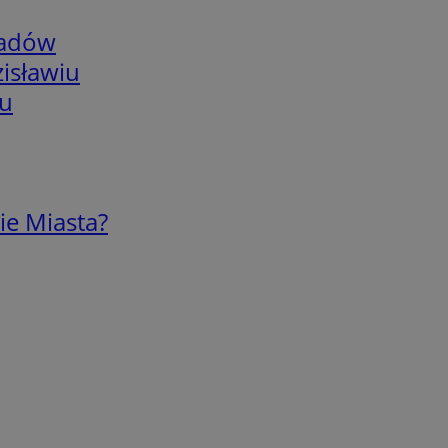
adów
isławiu
iu
ie Miasta?