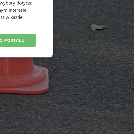
 wybory dotyczą
nym interesie
sz w każdej
DO PORTALU
esklasyfikowane
ane
owanie użytkownika i
j.