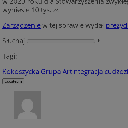
w 2023 roku dla Stowarzyszenia zwykłeg
wyniesie 10 tys. zł.
CookieScriptConse
Zarządzenie
w tej sprawie wydał
prezyd
Słuchaj
⏵︎
VISITOR_PRIVACY_
Tagi:
Kokoszycka Grupa Art
integracja cudzo
Udostępnij
suid
Nazwa
Pro
Nazwa
Nazwa
Do
Nazwa
ustat_bzgfew1atv22
sa-user-id
google_push
.bi