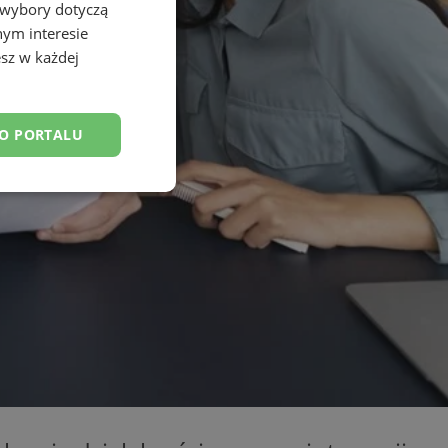
 wybory dotyczą
nym interesie
sz w każdej
DO PORTALU
esklasyfikowane
ane
owanie użytkownika i
j.