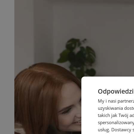
Odpowiedzia
My i nasi partne
uzyskiwania dost
takich jak Twój a
spersonalizowanyc
usług.
Dostawcy s