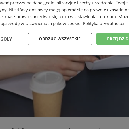
wać precyzyjne dane geolokalizacyjne i cechy urządzenia. Twoje
tryny. Niektórzy dostawcy mogą opierać się na prawnie uzasadnio
ie; masz prawo sprzeciwić się temu w
Ustawieniach reklam
. Może
woją zgodę w
Ustawieniach plików cookie
.
Polityka prywatności
EGÓŁY
ODRZUĆ WSZYSTKIE
PRZEJDŹ 
Wydajność
Targetowanie
Funkcjonalność
Ni
ezbędne
Wydajność
Targetowanie
Funkcjonalność
Niesklasyfikow
ie umożliwiają korzystanie z podstawowych funkcji strony internetowej, takich jak log
Bez niezbędnych plików cookie nie można prawidłowo korzystać ze strony internetowe
Okres
Provider
/
Domena
Opis
przechowywania