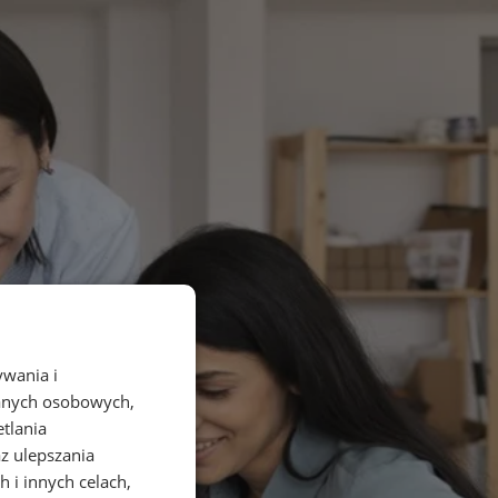
ywania i
danych osobowych,
etlania
az ulepszania
 i innych celach,