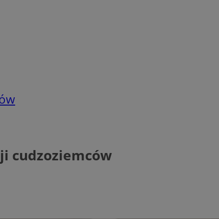
ców
cji cudzoziemców