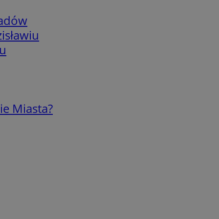
adów
isławiu
iu
ie Miasta?