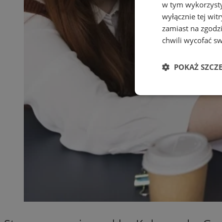
w tym wykorzysty
wyłącznie tej wi
zamiast na zgodz
chwili wycofać s
POKAŻ SZCZ
Niezbędne
Ni
Niezbędne pliki cook
zarządzanie kontem. 
Nazwa