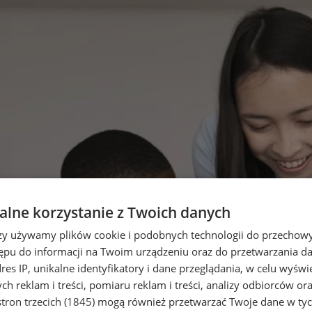
lne korzystanie z Twoich danych
rzy używamy plików cookie i podobnych technologii do przechow
ępu do informacji na Twoim urządzeniu oraz do przetwarzania 
dres IP, unikalne identyfikatory i dane przeglądania, w celu wyświ
h reklam i treści, pomiaru reklam i treści, analizy odbiorców or
tron trzecich (1845)
mogą również przetwarzać Twoje dane w tych