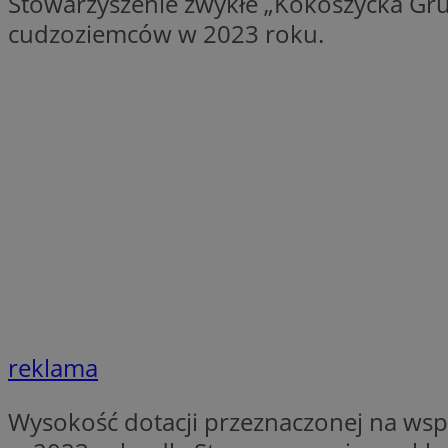
Stowarzyszenie zwykłe „Kokoszycka Grupa 
QeSessID
cudzoziemców w 2023 roku.
SessID
MvSessID
INGRESSCOOKIE
euds
__cf_bm
li_gc
reklama
__Secure-ROLLOU
Wysokość dotacji przeznaczonej na wspar