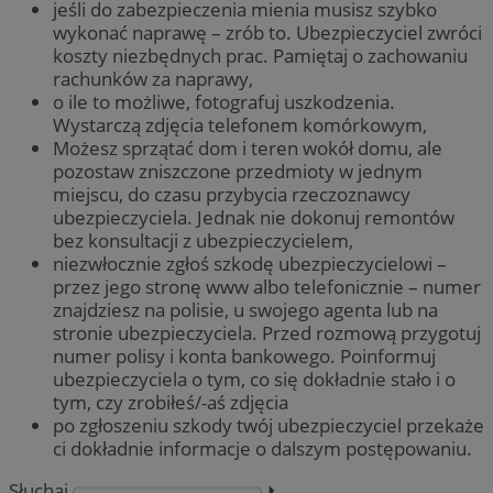
jeśli do zabezpieczenia mienia musisz szybko
wykonać naprawę – zrób to. Ubezpieczyciel zwróci
koszty niezbędnych prac. Pamiętaj o zachowaniu
rachunków za naprawy,
o ile to możliwe, fotografuj uszkodzenia.
Wystarczą zdjęcia telefonem komórkowym,
Możesz sprzątać dom i teren wokół domu, ale
pozostaw zniszczone przedmioty w jednym
miejscu, do czasu przybycia rzeczoznawcy
ubezpieczyciela. Jednak nie dokonuj remontów
bez konsultacji z ubezpieczycielem,
niezwłocznie zgłoś szkodę ubezpieczycielowi –
przez jego stronę www albo telefonicznie – numer
znajdziesz na polisie, u swojego agenta lub na
stronie ubezpieczyciela. Przed rozmową przygotuj
numer polisy i konta bankowego. Poinformuj
ubezpieczyciela o tym, co się dokładnie stało i o
tym, czy zrobiłeś/-aś zdjęcia
po zgłoszeniu szkody twój ubezpieczyciel przekaże
ci dokładnie informacje o dalszym postępowaniu.
Słuchaj
⏵︎