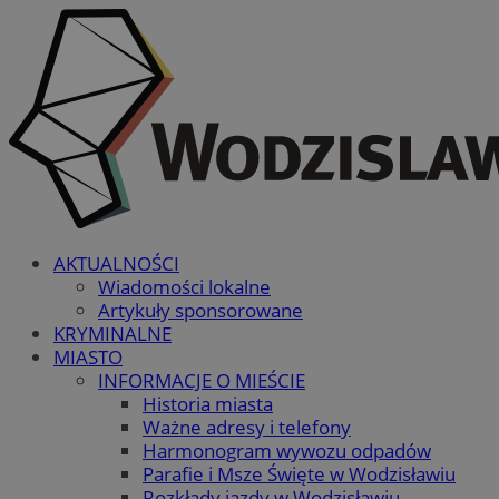
AKTUALNOŚCI
Wiadomości lokalne
Artykuły sponsorowane
KRYMINALNE
MIASTO
INFORMACJE O MIEŚCIE
Historia miasta
Ważne adresy i telefony
Harmonogram wywozu odpadów
Parafie i Msze Święte w Wodzisławiu
Rozkłady jazdy w Wodzisławiu