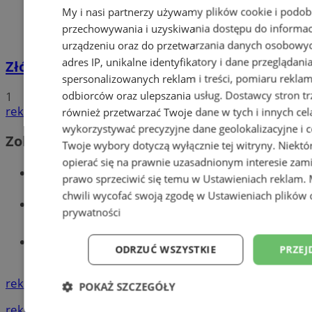
My i nasi partnerzy używamy plików cookie i podob
przechowywania i uzyskiwania dostępu do informac
urządzeniu oraz do przetwarzania danych osobowych
adres IP, unikalne identyfikatory i dane przeglądani
Złóż wniosek o dodatek węglowy
spersonalizowanych reklam i treści, pomiaru reklam i
odbiorców oraz ulepszania usług.
Dostawcy stron tr
1
reklama
również przetwarzać Twoje dane w tych i innych cel
wykorzystywać precyzyjne dane geolokalizacyjne i c
Zobacz również
Twoje wybory dotyczą wyłącznie tej witryny. Niekt
opierać się na prawnie uzasadnionym interesie zami
Wiadomości kryminalne w Wodzisławiu
prawo sprzeciwić się temu w
Ustawieniach reklam
.
chwili wycofać swoją zgodę w
Ustawieniach plików 
Wiadomości lokalne
prywatności
Tworzenie stron www - Wodzisław
ODRZUĆ WSZYSTKIE
PRZEJ
Śląski
reklama
POKAŻ SZCZEGÓŁY
reklama