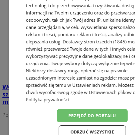
technologii do przechowywania i uzyskiwania dostę
informacji na Twoim urządzeniu oraz do przetwarza
osobowych, takich jak Twój adres IP, unikalne identyf
dane przeglądania, w celu wyświetlania spersonali
reklam i treści, pomiaru reklam i treści, analizy odb
ulepszania usług.
Dostawcy stron trzecich (1845)
mo
również przetwarzać Twoje dane w tych i innych cel
wykorzystywać precyzyjne dane geolokalizacyjne i c
urządzenia. Twoje wybory dotyczą wyłącznie tej witr
Niektórzy dostawcy mogą opierać się na prawnie
uzasadnionym interesie zamiast na zgodzie; masz p
sprzeciwić się temu w
Ustawieniach reklam
. Możesz
Wodzisław Śląski: Jak skutecznie zgłosić
chwili wycofać swoją zgodę w
Ustawieniach plików 
szkodę po powodzi? Poradnik dla
Polityka prywatności
mieszkańców
Portal należy do sieci
PRZEJDŹ DO PORTALU
ODRZUĆ WSZYSTKIE