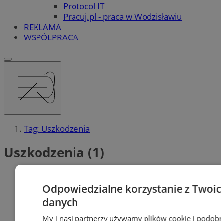
Protocol IT
Pracuj.pl - praca w Wodzisławiu
REKLAMA
WSPÓŁPRACA
Tag: Uszkodzenia
Uszkodzenia (1)
Odpowiedzialne korzystanie z Twoi
danych
My i nasi partnerzy używamy plików cookie i podob