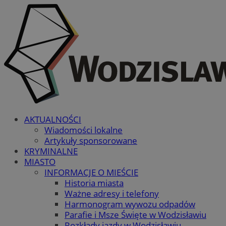
AKTUALNOŚCI
Wiadomości lokalne
Artykuły sponsorowane
KRYMINALNE
MIASTO
INFORMACJE O MIEŚCIE
Historia miasta
Ważne adresy i telefony
Harmonogram wywozu odpadów
Parafie i Msze Święte w Wodzisławiu
Rozkłady jazdy w Wodzisławiu