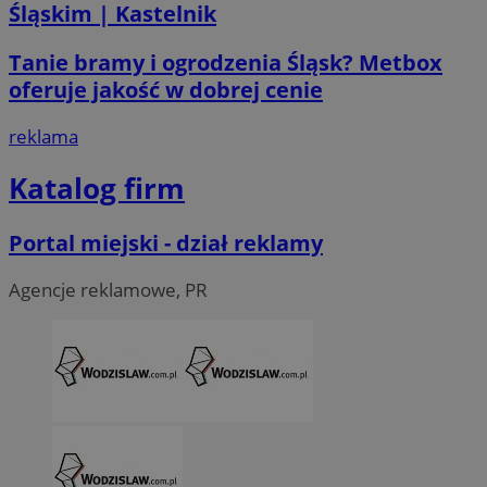
Śląskim | Kastelnik
__Secure-ROLLOUT_TOKEN
.youtube.com
5 miesi
Tanie bramy i ogrodzenia Śląsk? Metbox
tygod
oferuje jakość w dobrej cenie
reklama
Katalog firm
Portal miejski - dział reklamy
Agencje reklamowe, PR
CookieScriptConsent
4 tygodni
CookieScript
wodzislaw.com.pl