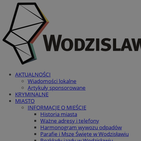
AKTUALNOŚCI
Wiadomości lokalne
Artykuły sponsorowane
KRYMINALNE
MIASTO
INFORMACJE O MIEŚCIE
Historia miasta
Ważne adresy i telefony
Harmonogram wywozu odpadów
Parafie i Msze Święte w Wodzisławiu
Rozkłady jazdy w Wodzisławiu