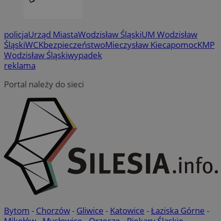
policja
Urząd Miasta
Wodzisław Śląski
UM Wodzisław
Śląski
WCK
bezpieczeństwo
Mieczysław Kieca
pomoc
KMP
Wodzisław Śląski
wypadek
reklama
Portal należy do sieci
VISITOR_PRIVACY_METADATA
5 miesi
YouTube
tygod
.youtube.com
Bytom
-
Chorzów
-
Gliwice
-
Katowice
-
Łaziska Górne
-
Mikołów
-
Mysłowice
-
Orzesze
-
Piekary Śląskie
-