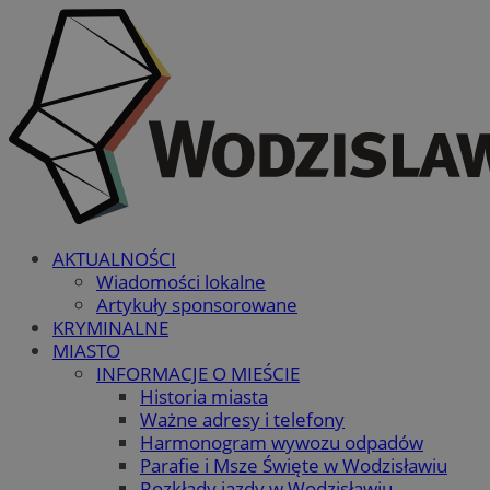
AKTUALNOŚCI
Wiadomości lokalne
Artykuły sponsorowane
KRYMINALNE
MIASTO
INFORMACJE O MIEŚCIE
Historia miasta
Ważne adresy i telefony
Harmonogram wywozu odpadów
Parafie i Msze Święte w Wodzisławiu
Rozkłady jazdy w Wodzisławiu