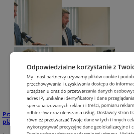
Odpowiedzialne korzystanie z Twoi
My i nasi partnerzy używamy plików cookie i podob
przechowywania i uzyskiwania dostępu do informac
urządzeniu oraz do przetwarzania danych osobowych
adres IP, unikalne identyfikatory i dane przeglądani
spersonalizowanych reklam i treści, pomiaru reklam i
odbiorców oraz ulepszania usług.
Dostawcy stron tr
Przyszłość Wodzisławia Śląskiego:
również przetwarzać Twoje dane w tych i innych cel
planowane inwestycje na 2025 rok
wykorzystywać precyzyjne dane geolokalizacyjne i c
Twoje wybory dotyczą wyłącznie tej witryny. Niekt