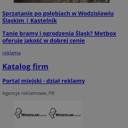
Corporation
.linkedin.com
Sprzątanie po gołębiach w Wodzisławiu
Śląskim | Kastelnik
__Secure-ROLLOUT_TOKEN
.youtube.com
5 miesi
tygod
Tanie bramy i ogrodzenia Śląsk? Metbox
oferuje jakość w dobrej cenie
reklama
Katalog firm
Portal miejski - dział reklamy
Agencje reklamowe, PR