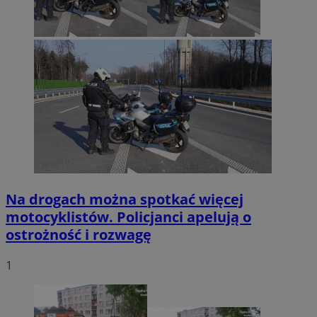
Na drogach można spotkać więcej
motocyklistów. Policjanci apelują o
ostrożność i rozwagę
1