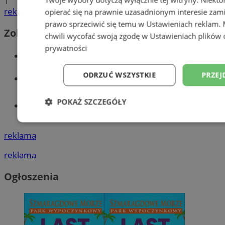
1
reklama
opierać się na prawnie uzasadnionym interesie zami
prawo sprzeciwić się temu w
Ustawieniach reklam
.
Zobacz również
chwili wycofać swoją zgodę w
Ustawieniach plików 
prywatności
Wiadomości kryminalne w Wodzisławiu
ODRZUĆ WSZYSTKIE
PRZEJ
Wiadomości lokalne
POKAŻ SZCZEGÓŁY
Tworzenie stron www - Wodzisław
Śląski
Niezbędne
Wydajność
Targetowani
reklama
reklama
Niesklasyfikowane
Ogłoszenia