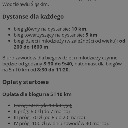
Wodzisławiu Śląskim.
Dystanse dla każdego
bieg główny na dystansie:
10 km
,
bieg towarzyszący na dystansie:
5 km
,
biegi dzieci i młodzieży (w zależności od wieku):
od
200 do 1600 m
.
Biuro zawodów dla biegów dzieci i młodzieży czynne
będzie od godziny
8:30 do 9:40,
natomiast dla biegów
na 5 i 10 km od
8:30 do 11:20.
Opłaty startowe
Opłata dla biegu na 5 i 10 km
I próg: 50 zł (do 14 lutego),
II próg: 60 zł (do 7 marca)
III próg: 70 zł (od 8 do 20 marca)
IV próg: 100 zł (w dniu zawodów 30 marca).