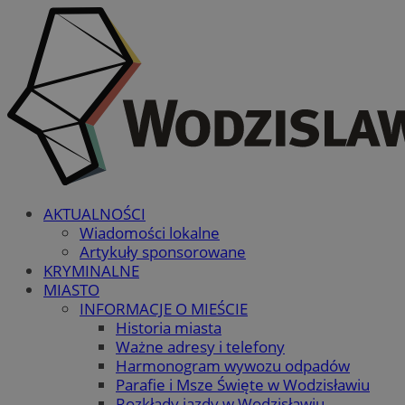
AKTUALNOŚCI
Wiadomości lokalne
Artykuły sponsorowane
KRYMINALNE
MIASTO
INFORMACJE O MIEŚCIE
Historia miasta
Ważne adresy i telefony
Harmonogram wywozu odpadów
Parafie i Msze Święte w Wodzisławiu
Rozkłady jazdy w Wodzisławiu