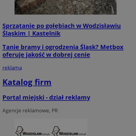
Sprzątanie po gołębiach w Wodzisławiu
Śląskim | Kastelnik
li_gc
5 miesi
LinkedIn
tygod
Corporation
.linkedin.com
Tanie bramy i ogrodzenia Śląsk? Metbox
oferuje jakość w dobrej cenie
__Secure-ROLLOUT_TOKEN
.youtube.com
5 miesi
reklama
tygod
Katalog firm
Portal miejski - dział reklamy
Agencje reklamowe, PR