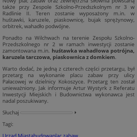
Nowy plac zabaw oraz zewnętrzna siłownia powstaną
także przy Zespole Szkolno-Przedszkolnym nr 3 w
Radlinie II. Teren zostanie wyposażony m.in. w
huśtawki, karuzele, piaskownicę, bujak sprężynowy,
orbitrek, wahadło podwójne.
Ponadto na Wilchwach na terenie Zespołu Szkolno-
Przedszkolnego nr 2 w ramach inwestycji zostanie
zamontowana m.in.
huśtawka wahadłowa potrójna,
karuzela tarczowa, piaskownica z domkiem
.
Warto dodać, że jedną z czterech części przetargu, był
przetarg na wykonanie placu zabaw przy ulicy
Pałacowej w dzielnicy Kokoszyce. Przetarg ten został
unieważniony. Jak informuje Artur Wystyrk z Referatu
Inwestycji Miejskich i Budownictwa wykonawca jest
nadal poszukiwany.
Słuchaj
⏵︎
Tagi:
Urząd Miasta
budową
plac zabaw