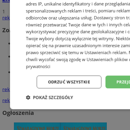
adres IP, unikalne identyfikatory i dane przeglądani
spersonalizowanych reklam i treści, pomiaru reklam i
1
reklama
odbiorców oraz ulepszania usług.
Dostawcy stron tr
również przetwarzać Twoje dane w tych i innych cel
Zobacz również
wykorzystywać precyzyjne dane geolokalizacyjne i c
Twoje wybory dotyczą wyłącznie tej witryny. Niekt
Wiadomości kryminalne w Wodzisławiu
opierać się na prawnie uzasadnionym interesie zami
prawo sprzeciwić się temu w
Ustawieniach reklam
.
Wiadomości lokalne
chwili wycofać swoją zgodę w
Ustawieniach plików 
prywatności
Tworzenie stron www - Wodzisław
Śląski
ODRZUĆ WSZYSTKIE
PRZEJ
reklama
POKAŻ SZCZEGÓŁY
reklama
Niezbędne
Wydajność
Targetowani
Ogłoszenia