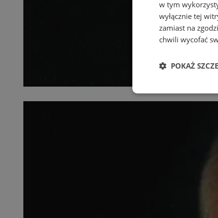
w tym wykorzysty
wyłącznie tej wi
zamiast na zgodz
chwili wycofać s
POKAŻ SZCZ
Niezbędne
Ni
Niezbędne pliki cook
zarządzanie kontem. 
Nazwa