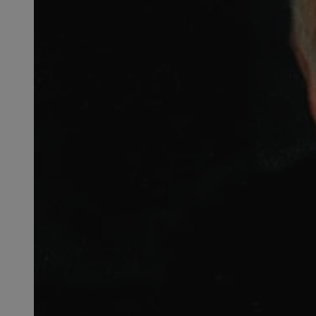
QeSessID
SessID
MvSessID
INGRESSCOOKIE
euds
__cf_bm
li_gc
__Secure-ROLLOU