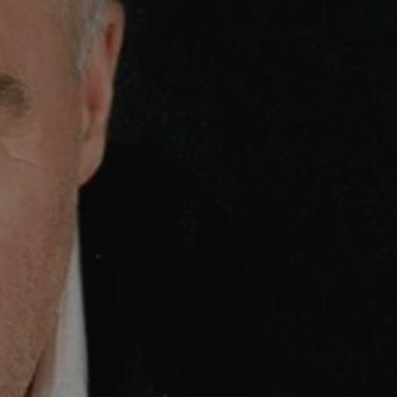
entyfikator sesji.
entyfikator sesji.
entyfikator sesji.
erów obsługuje
ekście
lu optymalizacji
 do przechowywania
niu do usług
e, czy użytkownik
enia lub reklamy.
niania ludzi i
trony internetowej,
e ważnych raportów
ryny internetowej.
y gościa na
nych celów
ądzania
ych funkcji oraz
a dostępu
alnych wersji
gle. Jest
znacza, że może być