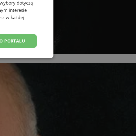
 wybory dotyczą
nym interesie
sz w każdej
DO PORTALU
esklasyfikowane
ane
owanie użytkownika i
j.