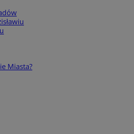
adów
isławiu
iu
ie Miasta?