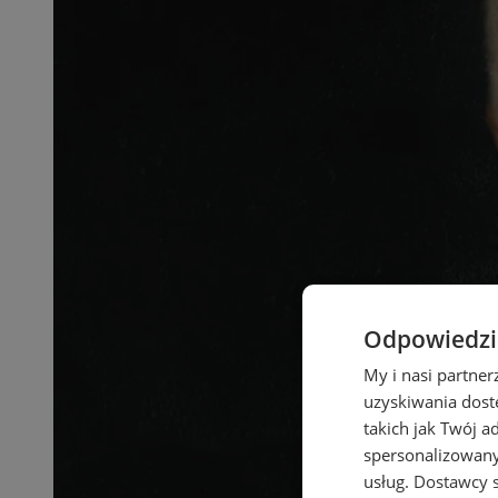
Odpowiedzia
My i nasi partne
uzyskiwania dost
takich jak Twój a
spersonalizowanyc
usług.
Dostawcy s