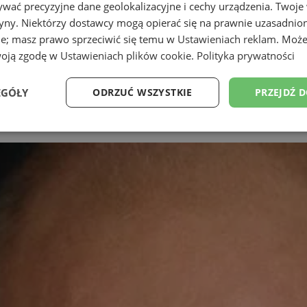
wać precyzyjne dane geolokalizacyjne i cechy urządzenia. Twoje
tryny. Niektórzy dostawcy mogą opierać się na prawnie uzasadnio
ie; masz prawo sprzeciwić się temu w
Ustawieniach reklam
. Może
woją zgodę w
Ustawieniach plików cookie
.
Polityka prywatności
EGÓŁY
ODRZUĆ WSZYSTKIE
PRZEJDŹ 
Wydajność
Targetowanie
Funkcjonalność
Ni
ezbędne
Wydajność
Targetowanie
Funkcjonalność
Niesklasyfikow
ie umożliwiają korzystanie z podstawowych funkcji strony internetowej, takich jak log
Bez niezbędnych plików cookie nie można prawidłowo korzystać ze strony internetowe
Okres
Provider
/
Domena
Opis
przechowywania