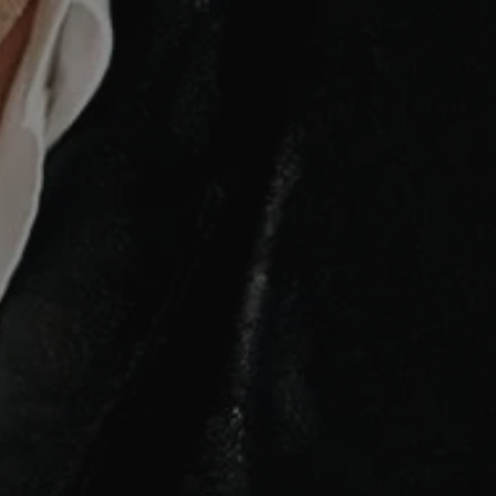
ctwem bezpiecznych
 tym samym
nych danych.
rzez usługę Cookie-
preferencji
 na pliki cookie.
ookie Cookie-
nformacje o zgodzie
ncjach dotyczących
ia z witryny.
olityki prywatności
ich przestrzeganie
temu użytkownik nie
woich preferencji,
 z regulacjami
 identyfikatora
 i przechowywania
ia interakcji