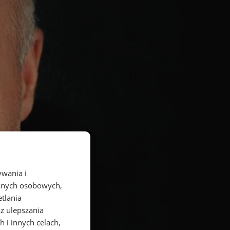
ywania i
danych osobowych,
etlania
az ulepszania
 i innych celach,