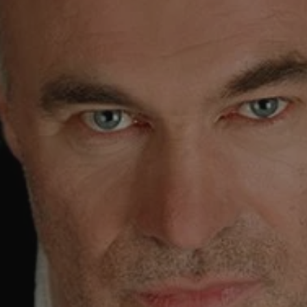
wodzislaw.com.pl
1 rok
Ten plik cookie przechowuje id
wodzislaw.com.pl
1 rok
Ten plik cookie przechowuje id
wodzislaw.com.pl
1 rok
Ten plik cookie przechowuje id
Sesja
Rejestruje, który klaster serw
NGINX Inc.
gościa. Jest to używane w kont
bh.contextweb.com
równoważenia obciążenia w ce
doświadczenia użytkownika.
.rfihub.com
Sesja
Ten plik cookie jest używany
zgody użytkownika w odniesie
śledzenia. Zazwyczaj rejestruj
zdecydował się na usługi śledz
29 minut 55
Ten plik cookie służy do rozróż
Cloudflare Inc.
sekund
botów. Jest to korzystne dla s
.temu.com
ponieważ umożliwia tworzeni
na temat korzystania z jej wit
Google Privacy Policy
5 miesięcy 4
Służy do przechowywania zgod
LinkedIn
tygodnie
używanie plików cookie do in
Corporation
.linkedin.com
T_TOKEN
.youtube.com
5 miesięcy 4
używane przez Google do zarz
tygodnie
wdrażaniem i testowaniem now
usług. Służy do kontrolowani
użytkowników do eksperyment
funkcji w różnych usługach Goo
oznaczone jako "secure", co o