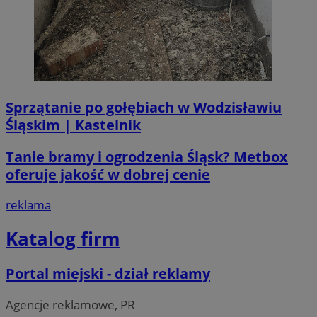
Sprzątanie po gołębiach w Wodzisławiu
li_gc
5 miesi
LinkedIn
Śląskim | Kastelnik
tygod
Corporation
.linkedin.com
Tanie bramy i ogrodzenia Śląsk? Metbox
oferuje jakość w dobrej cenie
__Secure-ROLLOUT_TOKEN
.youtube.com
5 miesi
tygod
reklama
Katalog firm
Portal miejski - dział reklamy
Agencje reklamowe, PR