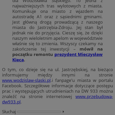
dla Wodzisławia Śląskiego. To jedna z
najważniejszych tras wylotowych z miasta.
Komunikuje ona miasto z wjazdem na
autostradę A1 oraz z sąsiednimi gminami.
Jest główną drogą prowadzącą z naszego
miasta do Jastrzębia-Zdroju. Jej stan był
jednak nie do przyjęcia. Cieszę się, że dzięki
naszym wieloletnim apelom w województwie
właśnie się to zmienia. Wszyscy czekamy na
zakończenie tej inwestycji –
mówił na
początku remontu
prezydent Mieczysław
Kieca
.
O tym, co dzieje się na ul. Jastrzębskiej, na bieżąco
informujemy między innymi na stronie
www.wodzislaw-slaski.pl
.i fanpage’u miasta w portalu
Facebook. Szczegółowe informacje dotyczące postępu
prac i występujących utrudnieniach na DW 933 można
znaleźć na stronie internetowej
www.przebudowa-
dw933.pl
.
Słuchaj
⏵︎