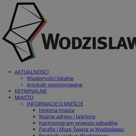
AKTUALNOŚCI
Wiadomości lokalne
Artykuły sponsorowane
KRYMINALNE
MIASTO
INFORMACJE O MIEŚCIE
Historia miasta
Ważne adresy i telefony
Harmonogram wywozu odpadów
Parafie i Msze Święte w Wodzisławiu
Rozkłady jazdy w Wodzisławiu