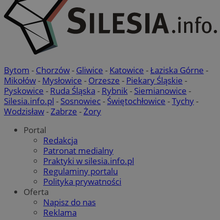
Bytom
-
Chorzów
-
Gliwice
-
Katowice
-
Łaziska Górne
-
Mikołów
-
Mysłowice
-
Orzesze
-
Piekary Śląskie
-
Pyskowice
-
Ruda Śląska
-
Rybnik
-
Siemianowice
-
Silesia.info.pl
-
Sosnowiec
-
Świętochłowice
-
Tychy
-
Wodzisław
-
Zabrze
-
Żory
Portal
Redakcja
Patronat medialny
Praktyki w silesia.info.pl
Regulaminy portalu
suid
1 r
Simplifi Holdings
Polityka prywatności
Inc.
.simpli.fi
Oferta
Napisz do nas
Reklama