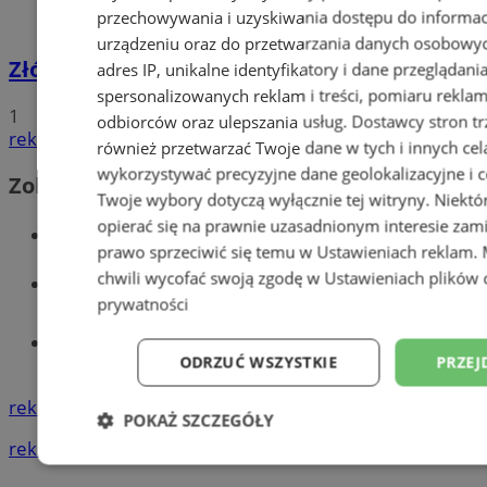
przechowywania i uzyskiwania dostępu do informac
urządzeniu oraz do przetwarzania danych osobowych
Złóż wniosek o dodatek węglowy
adres IP, unikalne identyfikatory i dane przeglądani
spersonalizowanych reklam i treści, pomiaru reklam i
1
odbiorców oraz ulepszania usług.
Dostawcy stron tr
reklama
również przetwarzać Twoje dane w tych i innych cel
wykorzystywać precyzyjne dane geolokalizacyjne i c
Zobacz również
Twoje wybory dotyczą wyłącznie tej witryny. Niekt
opierać się na prawnie uzasadnionym interesie zami
Wiadomości kryminalne w Wodzisławiu
prawo sprzeciwić się temu w
Ustawieniach reklam
.
chwili wycofać swoją zgodę w
Ustawieniach plików 
Wiadomości lokalne
prywatności
Tworzenie stron www - Wodzisław
ODRZUĆ WSZYSTKIE
PRZEJ
Śląski
reklama
POKAŻ SZCZEGÓŁY
reklama
Niezbędne
Wydajność
Targetowani