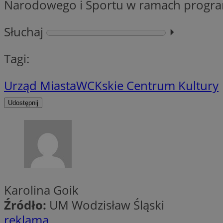
Narodowego i Sportu w ramach program
Słuchaj
⏵︎
CookieScriptConse
Tagi:
VISITOR_PRIVACY_
Urząd Miasta
WCK
skie Centrum Kultury
Udostępnij
suid
Karolina Goik
Nazwa
Pro
Źródło:
UM Wodzisław Śląski
Nazwa
Nazwa
Do
Nazwa
ustat_bzgfew1atv22
reklama
sa-user-id
google_push
.bi