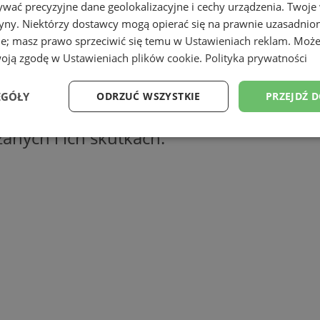
wać precyzyjne dane geolokalizacyjne i cechy urządzenia. Twoje
tryny. Niektórzy dostawcy mogą opierać się na prawnie uzasadnio
ie; masz prawo sprzeciwić się temu w
Ustawieniach reklam
. Może
woją zgodę w
Ustawieniach plików cookie
.
Polityka prywatności
EGÓŁY
ODRZUĆ WSZYSTKIE
PRZEJDŹ 
nr 18 w
Wodzisławskim Centrum Kultury
anych i ich skutkach.
Wydajność
Targetowanie
Funkcjonalność
Ni
ezbędne
Wydajność
Targetowanie
Funkcjonalność
Niesklasyfikow
ie umożliwiają korzystanie z podstawowych funkcji strony internetowej, takich jak log
Bez niezbędnych plików cookie nie można prawidłowo korzystać ze strony internetowe
Okres
Provider
/
Domena
Opis
przechowywania