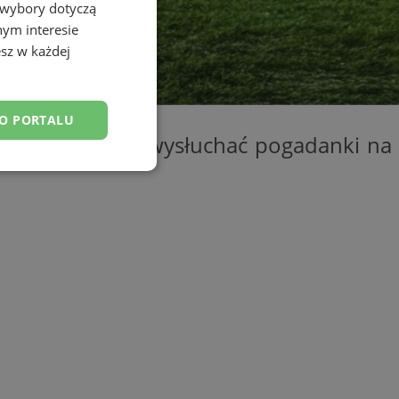
 wybory dotyczą
nym interesie
sz w każdej
DO PORTALU
można będzie wysłuchać pogadanki na
esklasyfikowane
ane
owanie użytkownika i
j.