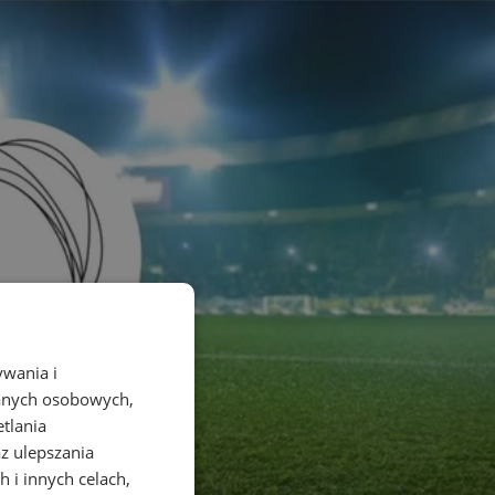
ywania i
danych osobowych,
etlania
az ulepszania
 i innych celach,