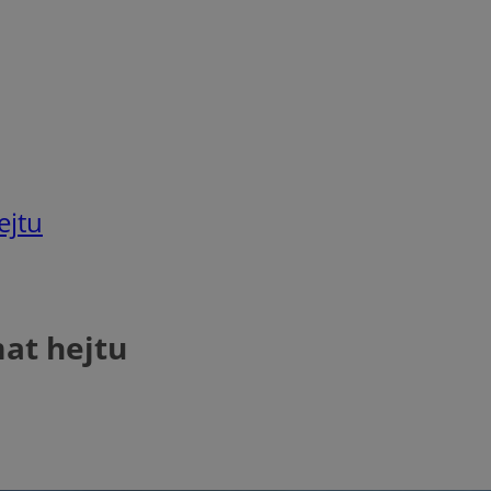
ejtu
at hejtu