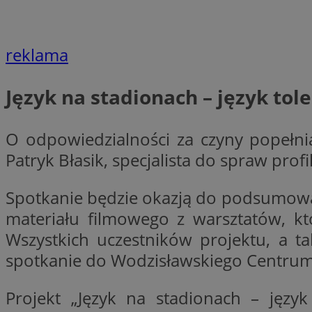
QeSessID
SessID
reklama
MvSessID
INGRESSCOOKIE
Język na stadionach – język tole
euds
O odpowiedzialności za czyny popełni
Patryk Błasik, specjalista do spraw pro
__cf_bm
Spotkanie będzie okazją do podsumow
materiału filmowego z warsztatów, kt
li_gc
Wszystkich uczestników projektu, a 
spotkanie do Wodzisławskiego Centrum K
__Secure-ROLLOU
Projekt „Język na stadionach – język