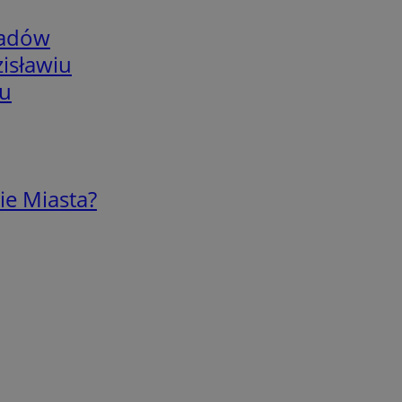
adów
isławiu
iu
ie Miasta?