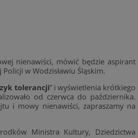
entyfikator sesji.
entyfikator sesji.
entyfikator sesji.
erów obsługuje
ekście
lu optymalizacji
 do przechowywania
niu do usług
wej nienawiści, mówić będzie aspirant
e, czy użytkownik
enia lub reklamy.
 Policji w Wodzisławiu Śląskim.
niania ludzi i
trony internetowej,
e ważnych raportów
zyk tolerancji
” i wyświetlenia krótkiego
ryny internetowej.
alizowało od czerwca do października.
y gościa na
nych celów
jtu i mowy nienawiści, zapraszamy na
ądzania
ych funkcji oraz
a dostępu
alnych wersji
środków Ministra Kultury, Dziedzictwa
gle. Jest
znacza, że może być