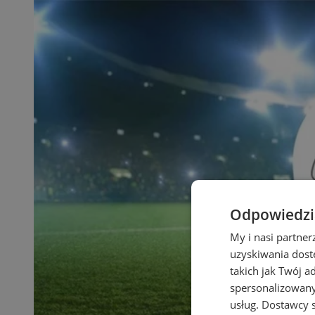
Odpowiedzia
My i nasi partne
uzyskiwania dost
takich jak Twój a
spersonalizowanyc
usług.
Dostawcy s