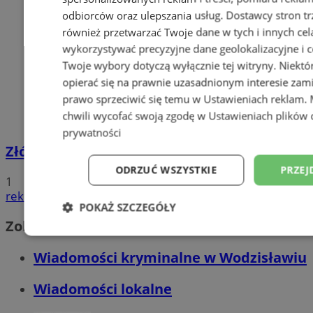
odbiorców oraz ulepszania usług.
Dostawcy stron tr
również przetwarzać Twoje dane w tych i innych cel
wykorzystywać precyzyjne dane geolokalizacyjne i c
Twoje wybory dotyczą wyłącznie tej witryny. Niekt
opierać się na prawnie uzasadnionym interesie zami
prawo sprzeciwić się temu w
Ustawieniach reklam
.
chwili wycofać swoją zgodę w
Ustawieniach plików 
prywatności
Złóż wniosek o dodatek węglowy
ODRZUĆ WSZYSTKIE
PRZEJ
1
reklama
POKAŻ SZCZEGÓŁY
Zobacz również
Niezbędne
Wydajność
Targetowani
Wiadomości kryminalne w Wodzisławiu
Wiadomości lokalne
Niesklasyfikowane