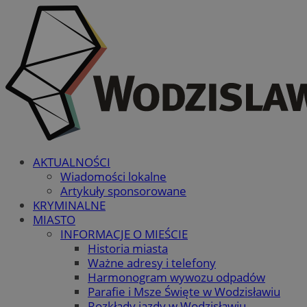
AKTUALNOŚCI
Wiadomości lokalne
Artykuły sponsorowane
KRYMINALNE
MIASTO
INFORMACJE O MIEŚCIE
Historia miasta
Ważne adresy i telefony
Harmonogram wywozu odpadów
Parafie i Msze Święte w Wodzisławiu
Rozkłady jazdy w Wodzisławiu