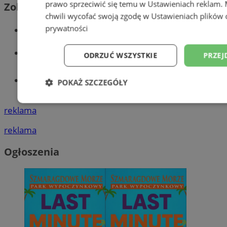
prawo sprzeciwić się temu w
Ustawieniach reklam
.
Zobacz również
chwili wycofać swoją zgodę w
Ustawieniach plików 
Wiadomości kryminalne w Wodzisławiu
prywatności
Wiadomości lokalne
ODRZUĆ WSZYSTKIE
PRZEJ
Tworzenie stron www - Wodzisław
POKAŻ SZCZEGÓŁY
Śląski
Niezbędne
Wydajność
Targetowani
reklama
reklama
Niesklasyfikowane
Ogłoszenia
Niezbędne
Wydajność
Targetowanie
Funkcjonalno