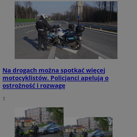
Na drogach można spotkać więcej
motocyklistów. Policjanci apelują o
ostrożność i rozwagę
1