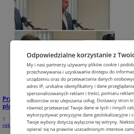
Odpowiedzialne korzystanie z Twoi
My i nasi partnerzy używamy plików cookie i podob
przechowywania i uzyskiwania dostępu do informac
urządzeniu oraz do przetwarzania danych osobowych
adres IP, unikalne identyfikatory i dane przeglądani
spersonalizowanych reklam i treści, pomiaru reklam i
Przyszłość Wodzisławia Śląskiego:
odbiorców oraz ulepszania usług.
Dostawcy stron tr
planowane inwestycje na 2025 rok
również przetwarzać Twoje dane w tych i innych cel
wykorzystywać precyzyjne dane geolokalizacyjne i c
1
Twoje wybory dotyczą wyłącznie tej witryny. Niekt
reklama
opierać się na prawnie uzasadnionym interesie zami