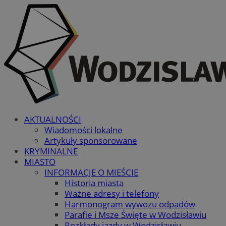
AKTUALNOŚCI
Wiadomości lokalne
Artykuły sponsorowane
KRYMINALNE
MIASTO
INFORMACJE O MIEŚCIE
Historia miasta
Ważne adresy i telefony
Harmonogram wywozu odpadów
Parafie i Msze Święte w Wodzisławiu
Rozkłady jazdy w Wodzisławiu