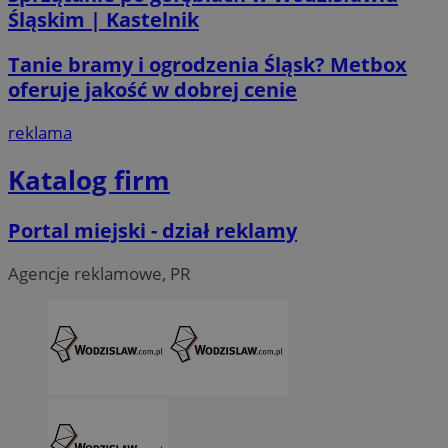
Śląskim | Kastelnik
__Secure-ROLLOUT_TOKEN
.youtube.com
5 miesi
tygod
Tanie bramy i ogrodzenia Śląsk? Metbox
oferuje jakość w dobrej cenie
reklama
Katalog firm
Portal miejski - dział reklamy
Agencje reklamowe, PR
CookieScriptConsent
4 tygodni
CookieScript