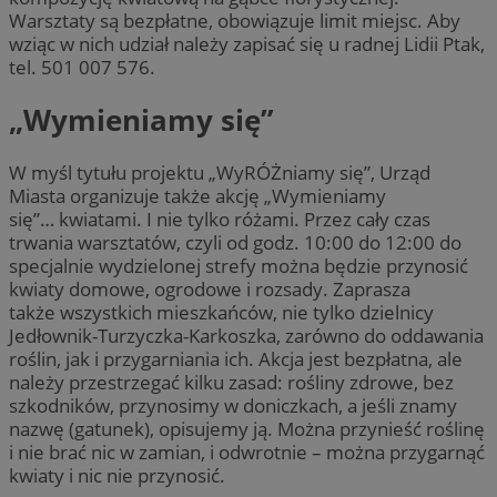
Warsztaty są bezpłatne, obowiązuje limit miejsc. Aby
wziąc w nich udział należy zapisać się u radnej Lidii Ptak,
tel. 501 007 576.
„Wymieniamy się”
W myśl tytułu projektu „WyRÓŻniamy się”, Urząd
Miasta organizuje także akcję „Wymieniamy
się”… kwiatami. I nie tylko różami. Przez cały czas
trwania warsztatów, czyli od godz. 10:00 do 12:00 do
specjalnie wydzielonej strefy można będzie przynosić
kwiaty domowe, ogrodowe i rozsady. Zaprasza
także wszystkich mieszkańców, nie tylko dzielnicy
Jedłownik-Turzyczka-Karkoszka, zarówno do oddawania
roślin, jak i przygarniania ich. Akcja jest bezpłatna, ale
należy przestrzegać kilku zasad: rośliny zdrowe, bez
szkodników, przynosimy w doniczkach, a jeśli znamy
nazwę (gatunek), opisujemy ją. Można przynieść roślinę
i nie brać nic w zamian, i odwrotnie – można przygarnąć
kwiaty i nic nie przynosić.