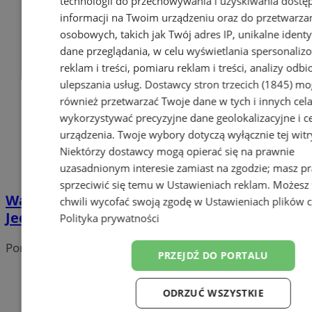
technologii do przechowywania i uzyskiwania dostę
informacji na Twoim urządzeniu oraz do przetwarza
osobowych, takich jak Twój adres IP, unikalne identyf
dane przeglądania, w celu wyświetlania spersonali
reklam i treści, pomiaru reklam i treści, analizy odb
ulepszania usług.
Dostawcy stron trzecich (1845)
mo
również przetwarzać Twoje dane w tych i innych cel
wykorzystywać precyzyjne dane geolokalizacyjne i c
urządzenia. Twoje wybory dotyczą wyłącznie tej witr
Niektórzy dostawcy mogą opierać się na prawnie
uzasadnionym interesie zamiast na zgodzie; masz p
sprzeciwić się temu w
Ustawieniach reklam
. Możesz
Warsztaty WyRÓŻniamy się w OSP
chwili wycofać swoją zgodę w
Ustawieniach plików 
Jedłownik już 24 sierpnia!
Polityka prywatności
Portal należy do sieci
PRZEJDŹ DO PORTALU
ODRZUĆ WSZYSTKIE