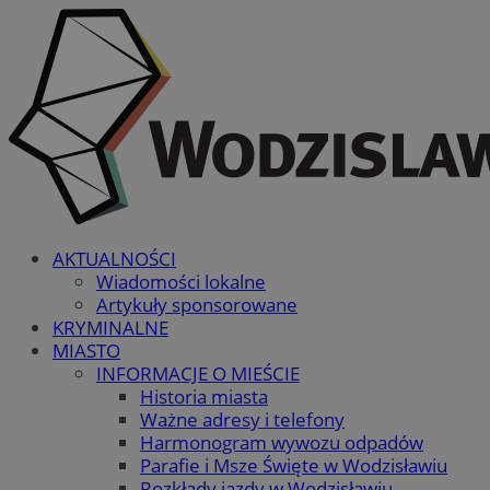
AKTUALNOŚCI
Wiadomości lokalne
Artykuły sponsorowane
KRYMINALNE
MIASTO
INFORMACJE O MIEŚCIE
Historia miasta
Ważne adresy i telefony
Harmonogram wywozu odpadów
Parafie i Msze Święte w Wodzisławiu
Rozkłady jazdy w Wodzisławiu