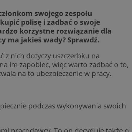
entyfikator sesji.
ć członkom swojego zespołu
entyfikator sesji.
upić polisę i zadbać o swoje
entyfikator sesji.
ardzo korzystne rozwiązanie dla
erów obsługuje
ekście
acy ma jakieś wady? Sprawdź.
lu optymalizacji
 do przechowywania
ć z nich dotyczy uszczerbku na
niu do usług
e, czy użytkownik
na im zapobiec, więc warto zadbać o to,
enia lub reklamy.
ala na to ubezpieczenie w pracy.
niania ludzi i
trony internetowej,
e ważnych raportów
ryny internetowej.
y gościa na
nych celów
bezpiecznie podczas wykonywania swoich
ądzania
ych funkcji oraz
a dostępu
alnych wersji
gle. Jest
mi pracodawcy. To on decyduje także o
znacza, że może być