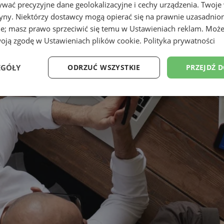
wać precyzyjne dane geolokalizacyjne i cechy urządzenia. Twoje
tryny. Niektórzy dostawcy mogą opierać się na prawnie uzasadnio
ie; masz prawo sprzeciwić się temu w
Ustawieniach reklam
. Może
woją zgodę w
Ustawieniach plików cookie
.
Polityka prywatności
EGÓŁY
ODRZUĆ WSZYSTKIE
PRZEJDŹ 
Wydajność
Targetowanie
Funkcjonalność
Ni
ezbędne
Wydajność
Targetowanie
Funkcjonalność
Niesklasyfikow
ie umożliwiają korzystanie z podstawowych funkcji strony internetowej, takich jak log
Bez niezbędnych plików cookie nie można prawidłowo korzystać ze strony internetowe
Okres
Provider
/
Domena
Opis
przechowywania