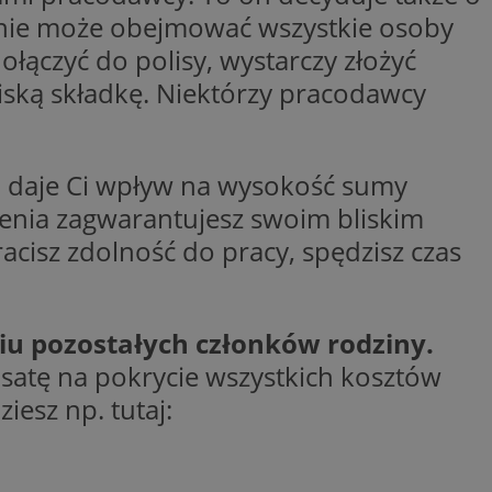
ctwem bezpiecznych
zenie może obejmować wszystkie osoby
 tym samym
nych danych.
ołączyć do polisy, wystarczy złożyć
rzez usługę Cookie-
iską składkę. Niektórzy pracodawcy
preferencji
 na pliki cookie.
ookie Cookie-
nformacje o zgodzie
a daje Ci wpływ na wysokość sumy
ncjach dotyczących
ia z witryny.
zenia zagwarantujesz swoim bliskim
olityki prywatności
ich przestrzeganie
acisz zdolność do pracy, spędzisz czas
temu użytkownik nie
woich preferencji,
 z regulacjami
 identyfikatora
iu pozostałych członków rodziny.
satę na pokrycie wszystkich kosztów
iesz np. tutaj:
 i przechowywania
ia interakcji