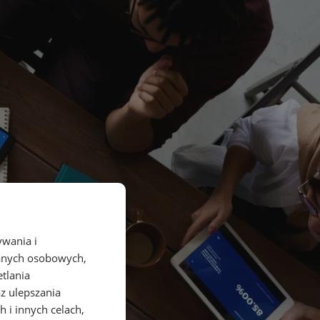
ywania i
danych osobowych,
etlania
az ulepszania
 i innych celach,