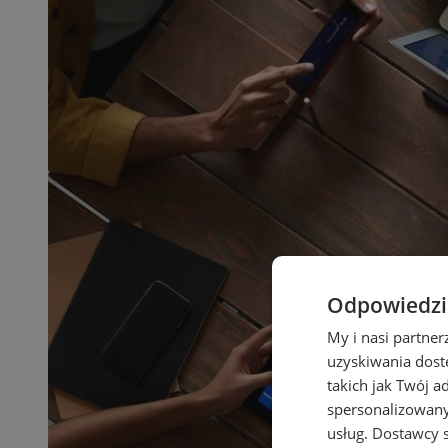
Odpowiedzia
My i nasi partne
uzyskiwania dost
takich jak Twój a
spersonalizowanyc
usług.
Dostawcy s