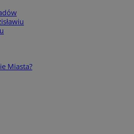
adów
isławiu
iu
ie Miasta?