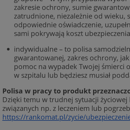
zakresie ochrony, sumie gwarantowa
zatrudnione, niezależnie od wieku, s
CookieScriptConse
odpowiednie oświadczenie, uzupełni
sami pokrywają koszt ubezpieczeni
VISITOR_PRIVACY_
indywidualne – to polisa samodziel
gwarantowanej, zakres ochrony, jak
pomoc na wypadek Twojej śmierci ora
w szpitalu lub będziesz musiał poddać
suid
Polisa w pracy to produkt przeznacz
Dzięki temu w trudnej sytuacji życiowe
związanych np. z leczeniem lub pogrzebe
Nazwa
https://rankomat.pl/zycie/ubezpieczeni
Pro
Nazwa
Nazwa
Do
Nazwa
ustat_bzgfew1atv22
sa-user-id
google_push
.bi