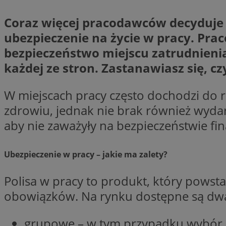
QeSessID
Coraz więcej pracodawców decyduje s
SessID
ubezpieczenie na życie w pracy. Pra
MvSessID
bezpieczeństwo miejscu zatrudnienia
INGRESSCOOKIE
każdej ze stron. Zastanawiasz się, 
euds
W miejscach pracy często dochodzi do r
zdrowiu, jednak nie brak również wydar
aby nie zaważyły na bezpieczeństwie f
__cf_bm
Ubezpieczenie w pracy – jakie ma zalety?
li_gc
Polisa w pracy to produkt, który powst
__Secure-ROLLOU
obowiązków. Na rynku dostępne są dwa
grupowe – w tym przypadku wybór p