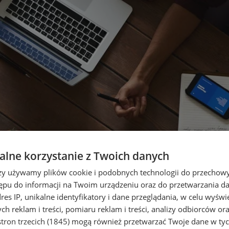
lne korzystanie z Twoich danych
rzy używamy plików cookie i podobnych technologii do przechow
ępu do informacji na Twoim urządzeniu oraz do przetwarzania 
dres IP, unikalne identyfikatory i dane przeglądania, w celu wyświ
h reklam i treści, pomiaru reklam i treści, analizy odbiorców or
tron trzecich (1845)
mogą również przetwarzać Twoje dane w tych