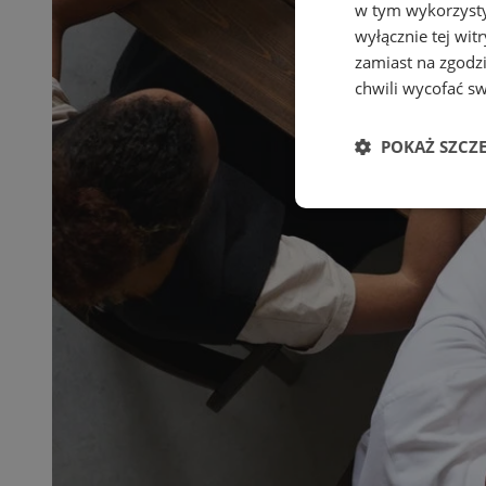
w tym wykorzysty
wyłącznie tej wi
zamiast na zgodz
chwili wycofać s
POKAŻ SZCZ
Niezbędne
Ni
Niezbędne pliki cook
zarządzanie kontem. 
Nazwa