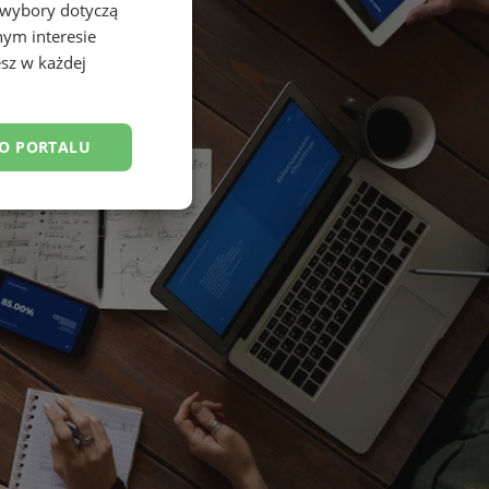
 wybory dotyczą
nym interesie
sz w każdej
DO PORTALU
esklasyfikowane
ane
owanie użytkownika i
j.