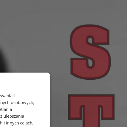
ywania i
danych osobowych,
etlania
az ulepszania
 i innych celach,