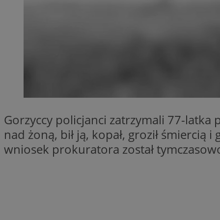
QeSessID
SessID
MvSessID
INGRESSCOOKIE
euds
Gorzyccy policjanci zatrzymali 77-latk
__cf_bm
nad żoną, bił ją, kopał, groził śmiercią 
wniosek prokuratora został tymczasow
li_gc
__Secure-ROLLOU