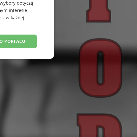
 wybory dotyczą
nym interesie
sz w każdej
DO PORTALU
esklasyfikowane
ane
owanie użytkownika i
j.