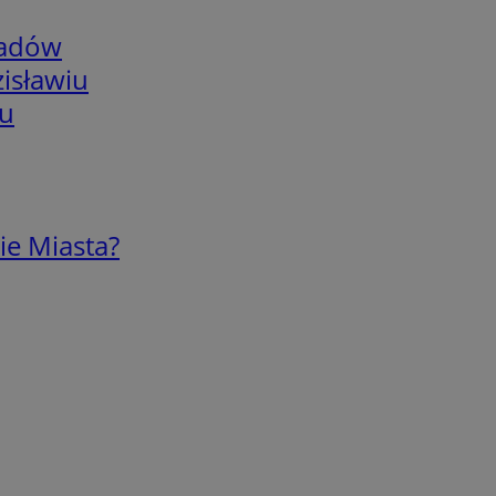
adów
isławiu
iu
ie Miasta?