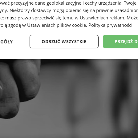
wać precyzyjne dane geolokalizacyjne i cechy urządzenia. Twoje
tryny. Niektórzy dostawcy mogą opierać się na prawnie uzasadnio
ie; masz prawo sprzeciwić się temu w
Ustawieniach reklam
. Może
woją zgodę w
Ustawieniach plików cookie
.
Polityka prywatności
EGÓŁY
ODRZUĆ WSZYSTKIE
PRZEJDŹ 
Wydajność
Targetowanie
Funkcjonalność
Ni
ezbędne
Wydajność
Targetowanie
Funkcjonalność
Niesklasyfikow
ie umożliwiają korzystanie z podstawowych funkcji strony internetowej, takich jak log
Bez niezbędnych plików cookie nie można prawidłowo korzystać ze strony internetowe
Okres
Provider
/
Domena
Opis
przechowywania