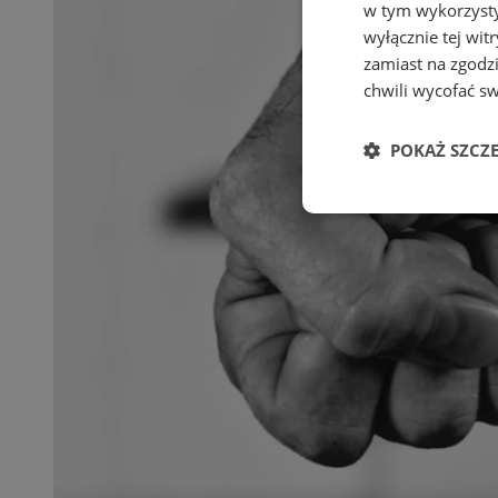
w tym wykorzysty
wyłącznie tej wi
zamiast na zgodz
chwili wycofać s
POKAŻ SZCZ
Niezbędne
Ni
Niezbędne pliki cook
zarządzanie kontem. 
Nazwa