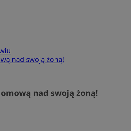
wiu
wą nad swoją żoną!
domową nad swoją żoną!