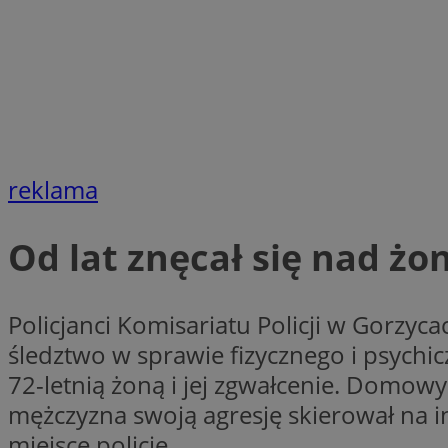
CookieScriptConse
VISITOR_PRIVACY_
reklama
Od lat znęcał się nad żo
suid
Policjanci Komisariatu Policji w Gorz
śledztwo w sprawie fizycznego i psychi
72-letnią żoną i jej zgwałcenie. Domow
Nazwa
Pro
mężczyzna swoją agresję skierował na 
Nazwa
Nazwa
Do
Nazwa
ustat_bzgfew1atv22
miejsce policję.
sa-user-id
google_push
.bi