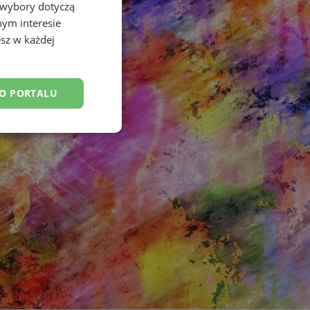
 wybory dotyczą
nym interesie
sz w każdej
DO PORTALU
esklasyfikowane
ane
owanie użytkownika i
j.