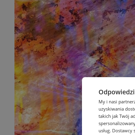
Odpowiedzia
My i nasi partne
uzyskiwania dost
takich jak Twój a
spersonalizowanyc
usług.
Dostawcy s