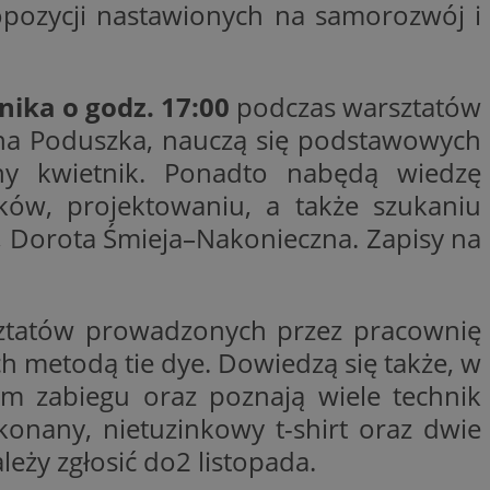
opozycji nastawionych na samorozwój i
ctwem bezpiecznych
 tym samym
nych danych.
rzez usługę Cookie-
preferencji
nika o godz. 17:00
podczas warsztatów
 na pliki cookie.
ookie Cookie-
wana Poduszka, nauczą się podstawowych
lny kwietnik. Ponadto nabędą wiedzę
nformacje o zgodzie
ncjach dotyczących
ów, projektowaniu, a także szukaniu
ia z witryny.
olityki prywatności
, Dorota Śmieja–Nakonieczna. Zapisy na
ich przestrzeganie
temu użytkownik nie
woich preferencji,
 z regulacjami
sztatów prowadzonych przez pracownię
 identyfikatora
h metodą tie dye. Dowiedzą się także, w
ym zabiegu oraz poznają wiele technik
onany, nietuzinkowy t-shirt oraz dwie
leży zgłosić do2 listopada.
 i przechowywania
ia interakcji