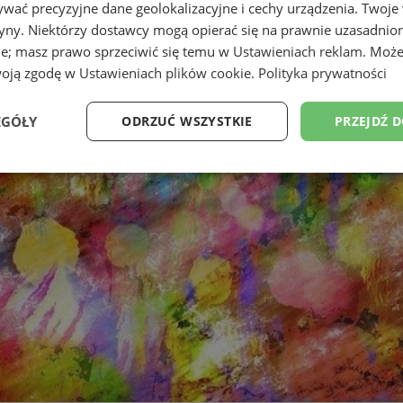
wać precyzyjne dane geolokalizacyjne i cechy urządzenia. Twoje
tryny. Niektórzy dostawcy mogą opierać się na prawnie uzasadnio
ie; masz prawo sprzeciwić się temu w
Ustawieniach reklam
. Może
woją zgodę w
Ustawieniach plików cookie
.
Polityka prywatności
EGÓŁY
ODRZUĆ WSZYSTKIE
PRZEJDŹ 
Wydajność
Targetowanie
Funkcjonalność
Ni
ezbędne
Wydajność
Targetowanie
Funkcjonalność
Niesklasyfikow
ie umożliwiają korzystanie z podstawowych funkcji strony internetowej, takich jak log
Bez niezbędnych plików cookie nie można prawidłowo korzystać ze strony internetowe
Okres
Provider
/
Domena
Opis
przechowywania