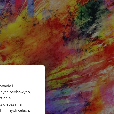
ywania i
danych osobowych,
etlania
az ulepszania
 i innych celach,