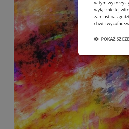
w tym wykorzysty
wyłącznie tej wi
zamiast na zgodz
chwili wycofać s
POKAŻ SZCZ
Niezbędne
Ni
Niezbędne pliki cook
zarządzanie kontem. 
Nazwa