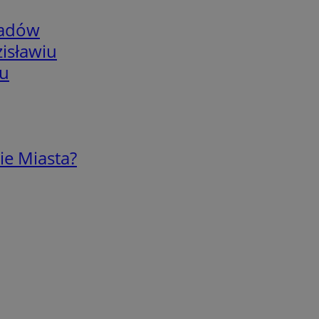
adów
isławiu
iu
ie Miasta?