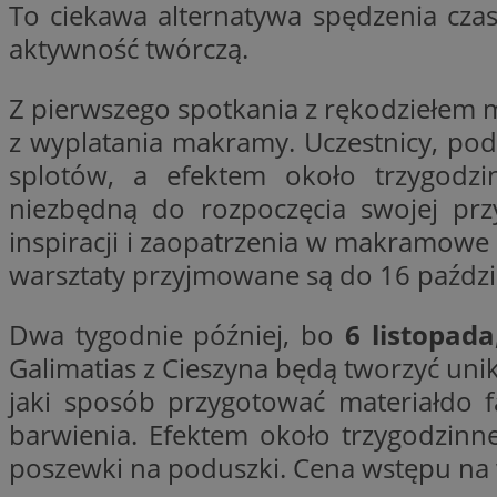
To ciekawa alternatywa spędzenia cza
aktywność twórczą.
CookieScriptConse
Z pierwszego spotkania z rękodziełem 
z wyplatania makramy. Uczestnicy, pod
splotów, a efektem około trzygodzi
VISITOR_PRIVACY_
niezbędną do rozpoczęcia swojej pr
inspiracji i zaopatrzenia w makramowe
warsztaty przyjmowane są do 16 paździer
Dwa tygodnie później, bo
6 listopada
suid
Galimatias z Cieszyna będą tworzyć uni
jaki sposób przygotować materiałdo f
barwienia. Efektem około trzygodzinn
Nazwa
Pro
Nazwa
Nazwa
poszewki na poduszki. Cena wstępu na wa
Do
Nazwa
ustat_bzgfew1atv22
sa-user-id
google_push
.bi