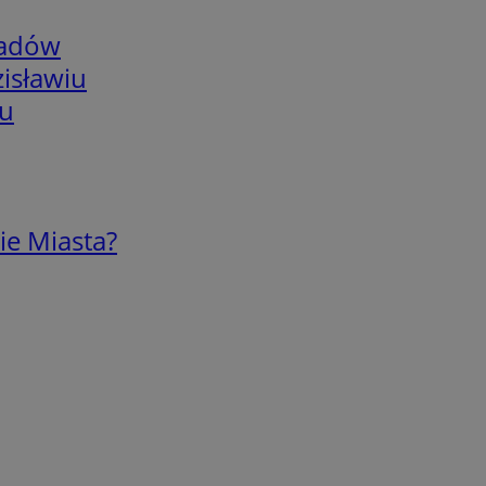
adów
isławiu
iu
ie Miasta?