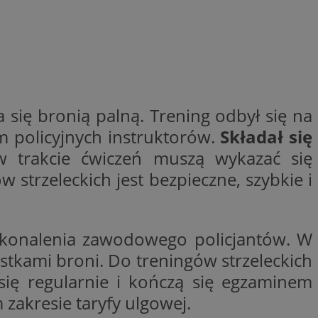
ctwem bezpiecznych
 tym samym
nych danych.
rzez usługę Cookie-
preferencji
 na pliki cookie.
ookie Cookie-
nformacje o zgodzie
a się bronią palną. Trening odbył się na
ncjach dotyczących
ia z witryny.
m policyjnych instruktorów.
Składał się
olityki prywatności
ich przestrzeganie
 trakcie ćwiczeń muszą wykazać się
temu użytkownik nie
woich preferencji,
strzeleckich jest bezpieczne, szybkie i
 z regulacjami
 identyfikatora
oskonalenia zawodowego policjantów. W
stkami broni. Do treningów strzeleckich
się regularnie i kończą się egzaminem
m zakresie taryfy ulgowej.
 i przechowywania
ia interakcji