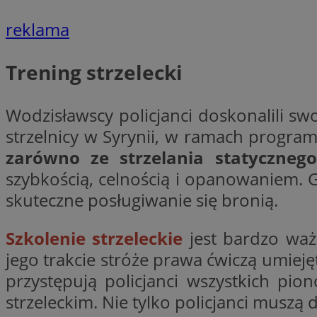
reklama
CookieScriptConse
Trening strzelecki
VISITOR_PRIVACY_
Wodzisławscy policjanci doskonalili swo
strzelnicy w Syrynii, w ramach progra
zarówno ze strzelania statyczneg
szybkością, celnością i opanowaniem. G
skuteczne posługiwanie się bronią.
suid
Szkolenie strzeleckie
jest bardzo waż
jego trakcie stróże prawa ćwiczą umiej
przystępują policjanci wszystkich pi
Nazwa
Pro
Nazwa
Nazwa
Do
strzeleckim. Nie tylko policjanci muszą d
Nazwa
ustat_bzgfew1atv22
sa-user-id
google_push
.bi