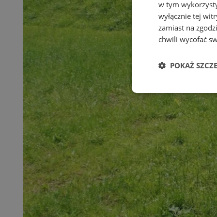
w tym wykorzysty
wyłącznie tej wi
zamiast na zgodz
chwili wycofać s
POKAŻ SZCZ
Niezbędne
Ni
Niezbędne pliki cook
zarządzanie kontem. 
Nazwa