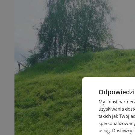
Odpowiedzia
My i nasi partne
uzyskiwania dost
takich jak Twój a
spersonalizowanyc
usług.
Dostawcy s