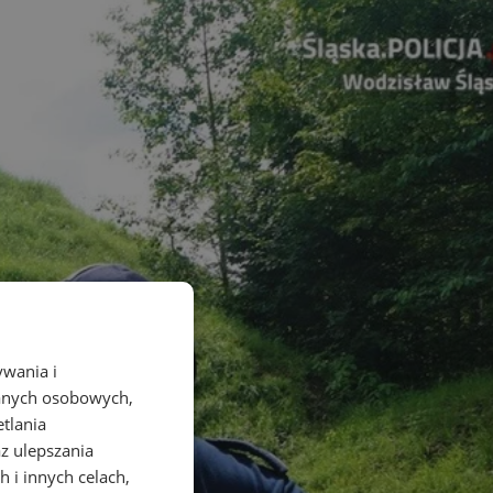
ywania i
danych osobowych,
etlania
az ulepszania
 i innych celach,