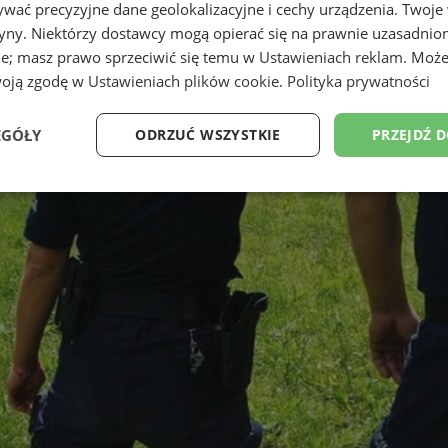
wać precyzyjne dane geolokalizacyjne i cechy urządzenia. Twoje
tryny. Niektórzy dostawcy mogą opierać się na prawnie uzasadnio
ie; masz prawo sprzeciwić się temu w
Ustawieniach reklam
. Może
woją zgodę w
Ustawieniach plików cookie
.
Polityka prywatności
EGÓŁY
ODRZUĆ WSZYSTKIE
PRZEJDŹ 
Wydajność
Targetowanie
Funkcjonalność
Ni
ezbędne
Wydajność
Targetowanie
Funkcjonalność
Niesklasyfikow
ie umożliwiają korzystanie z podstawowych funkcji strony internetowej, takich jak log
Bez niezbędnych plików cookie nie można prawidłowo korzystać ze strony internetowe
Okres
Provider
/
Domena
Opis
przechowywania