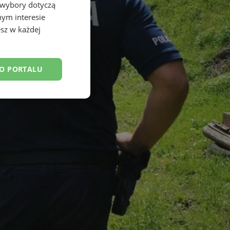
 wybory dotyczą
nym interesie
sz w każdej
DO PORTALU
esklasyfikowane
ane
owanie użytkownika i
j.