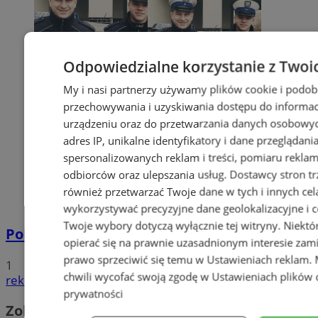
Odpowiedzialne korzystanie z Twoi
My i nasi partnerzy używamy plików cookie i podob
przechowywania i uzyskiwania dostępu do informac
urządzeniu oraz do przetwarzania danych osobowych
adres IP, unikalne identyfikatory i dane przeglądani
spersonalizowanych reklam i treści, pomiaru reklam i
odbiorców oraz ulepszania usług.
Dostawcy stron tr
również przetwarzać Twoje dane w tych i innych cel
wykorzystywać precyzyjne dane geolokalizacyjne i c
Twoje wybory dotyczą wyłącznie tej witryny. Niekt
Policyjna eskorta na porodówkę
opierać się na prawnie uzasadnionym interesie zami
prawo sprzeciwić się temu w
Ustawieniach reklam
.
1
chwili wycofać swoją zgodę w
Ustawieniach plików 
reklama
prywatności
Zobacz również