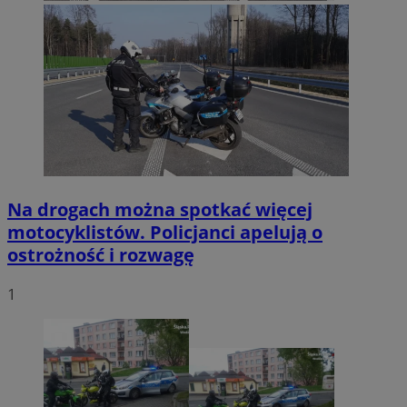
Na drogach można spotkać więcej
motocyklistów. Policjanci apelują o
ostrożność i rozwagę
1