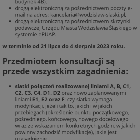
budynek 4B),
drogą elektroniczną za pośrednictwem poczty e-
mail na adres:
kancelaria@wodzislaw-slaski.pl
,
drogą elektroniczną za pośrednictwem skrzynki
podawczej Urzędu Miasta Wodzisławia Śląskiego w
systemie ePUAP.
w terminie od 21 lipca do 4 sierpnia 2023 roku.
Przedmiotem konsultacji są
przede wszystkim zagadnienia:
siatki połączeń realizowanej liniami A, B, C1,
C2, C3, C4, D1, D2
oraz nowo zaplanowanymi
liniami
E1, E2 oraz F
: czy siatka wymaga
modyfikacji, jeżeli tak to, jakich i w jakich
przebiegach (określenie punktu początkowego,
pośredniego, końcowego, nowego docelowego
wraz ze wskazaniem konkretnych godzin, w jakich
powinny zachodzić modyfikacje), jakie jest
uzasadnienie,