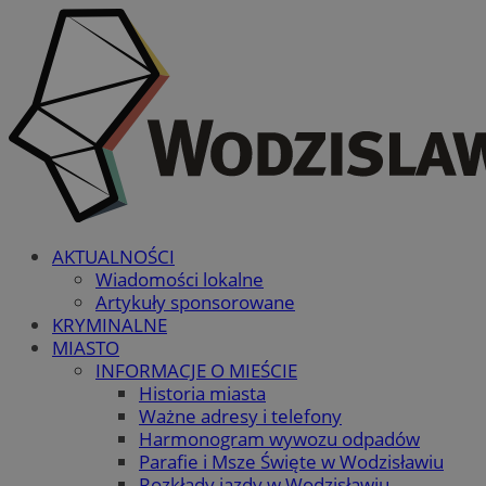
AKTUALNOŚCI
Wiadomości lokalne
Artykuły sponsorowane
KRYMINALNE
MIASTO
INFORMACJE O MIEŚCIE
Historia miasta
Ważne adresy i telefony
Harmonogram wywozu odpadów
Parafie i Msze Święte w Wodzisławiu
Rozkłady jazdy w Wodzisławiu