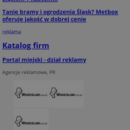
Tanie bramy i ogrodzenia Śląsk? Metbox
oferuje jakość w dobrej cenie
reklama
Katalog firm
Portal miejski - dział reklamy
Agencje reklamowe, PR
CookieScriptConsent
4 tygodni
CookieScript
wodzislaw.com.pl