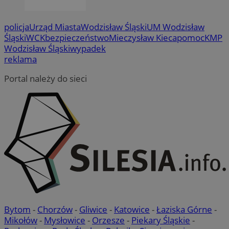
policja
Urząd Miasta
Wodzisław Śląski
UM Wodzisław
Śląski
WCK
bezpieczeństwo
Mieczysław Kieca
pomoc
KMP
Wodzisław Śląski
wypadek
VISITOR_PRIVACY_METADATA
5 miesi
YouTube
tygod
.youtube.com
reklama
Portal należy do sieci
Bytom
-
Chorzów
-
Gliwice
-
Katowice
-
Łaziska Górne
-
Mikołów
-
Mysłowice
-
Orzesze
-
Piekary Śląskie
-