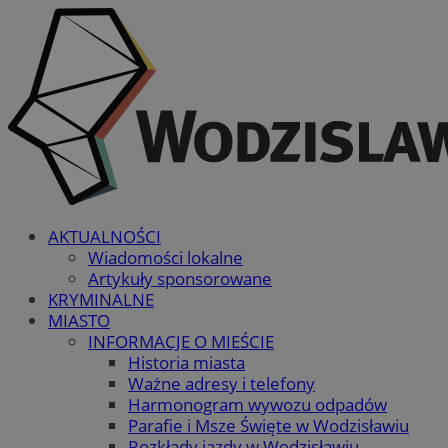
AKTUALNOŚCI
Wiadomości lokalne
Artykuły sponsorowane
KRYMINALNE
MIASTO
INFORMACJE O MIEŚCIE
Historia miasta
Ważne adresy i telefony
Harmonogram wywozu odpadów
Parafie i Msze Święte w Wodzisławiu
Rozkłady jazdy w Wodzisławiu