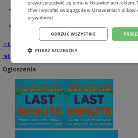
prawo sprzeciwić się temu w
Ustawieniach reklam
.
Wiadomości lokalne
chwili wycofać swoją zgodę w
Ustawieniach plików 
prywatności
Tworzenie stron www - Wodzisław
Śląski
ODRZUĆ WSZYSTKIE
PRZEJ
reklama
POKAŻ SZCZEGÓŁY
reklama
Niezbędne
Wydajność
Targetowani
Ogłoszenia
Niesklasyfikowane
Niezbędne
Wydajność
Targetowanie
Funkcjonalno