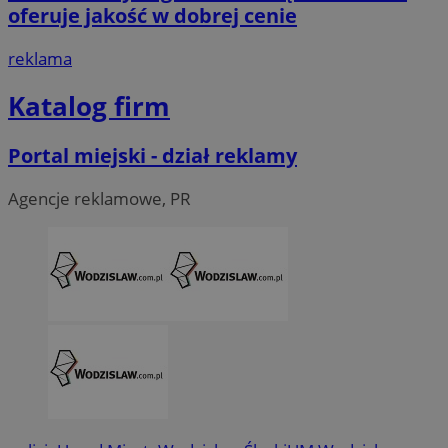
oferuje jakość w dobrej cenie
__Secure-ROLLOUT_TOKEN
.youtube.com
5 miesi
reklama
tygod
Katalog firm
Portal miejski - dział reklamy
Agencje reklamowe, PR
CookieScriptConsent
4 tygodni
CookieScript