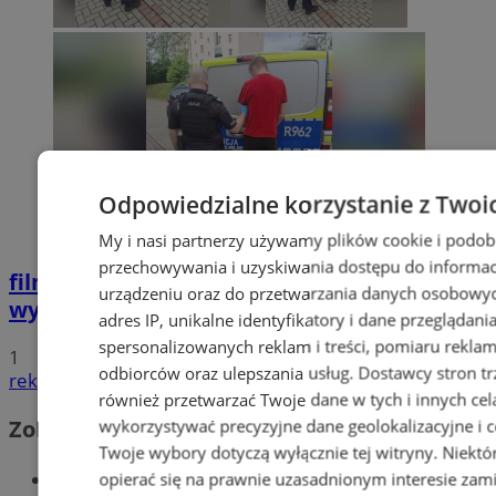
Odpowiedzialne korzystanie z Twoi
My i nasi partnerzy używamy plików cookie i podob
przechowywania i uzyskiwania dostępu do informac
film
Potrącił seniorkę i uciekł z miejsca
urządzeniu oraz do przetwarzania danych osobowych
wypadku. 20-latek trafił do aresztu
adres IP, unikalne identyfikatory i dane przeglądani
spersonalizowanych reklam i treści, pomiaru reklam i
1
odbiorców oraz ulepszania usług.
Dostawcy stron tr
reklama
również przetwarzać Twoje dane w tych i innych cel
Zobacz również
wykorzystywać precyzyjne dane geolokalizacyjne i c
Twoje wybory dotyczą wyłącznie tej witryny. Niekt
Wiadomości kryminalne w Wodzisławiu
opierać się na prawnie uzasadnionym interesie zami