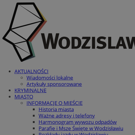
AKTUALNOŚCI
Wiadomości lokalne
Artykuły sponsorowane
KRYMINALNE
MIASTO
INFORMACJE O MIEŚCIE
Historia miasta
Ważne adresy i telefony
Harmonogram wywozu odpadów
Parafie i Msze Święte w Wodzisławiu
Rozkłady jazdy w Wodzisławiu